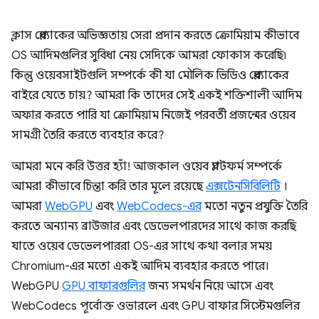
ক্লাস প্লেব্যাকের অভিজ্ঞতায় সেরা প্রদান করতে ক্রোমিয়াম কীভাবে
OS আদিমগুলির সুবিধা নেয় সেদিকে আমরা ফোকাস করেছি৷
কিন্তু ওয়েবসাইটগুলি সম্পর্কে কী যা মৌলিক ভিডিও প্লেব্যাকের
বাইরে যেতে চায়? আমরা কি তাদের সেই একই শক্তিশালী আদিম
অফার করতে পারি যা ক্রোমিয়াম নিজেই পরবর্তী প্রজন্মের ওয়েব
সামগ্রী তৈরি করতে ব্যবহার করে?
আমরা মনে করি উত্তর হ্যাঁ! আজকাল ওয়েব প্ল্যাটফর্ম সম্পর্কে
আমরা কীভাবে চিন্তা করি তার মূলে রয়েছে
এক্সটেনসিবিলিটি
।
আমরা
WebGPU
এবং
WebCodecs-এর
মতো নতুন প্রযুক্তি তৈরি
করতে অন্যান্য ব্রাউজার এবং ডেভেলপারদের সাথে কাজ করছি
যাতে ওয়েব ডেভেলপাররা OS-এর সাথে কথা বলার সময়
Chromium-এর মতো একই আদিম ব্যবহার করতে পারে।
WebGPU
GPU বাফারগুলির
জন্য সমর্থন নিয়ে আসে এবং
WebCodecs পূর্বোক্ত ওভারলে এবং GPU বাফার সিস্টেমগুলির