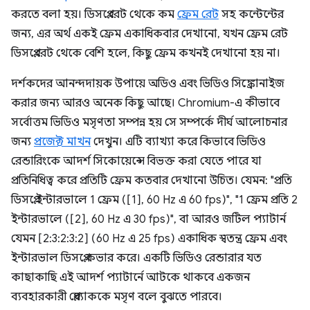
করতে বলা হয়। ডিসপ্লে রেট থেকে কম
ফ্রেম রেট
সহ কন্টেন্টের
জন্য, এর অর্থ একই ফ্রেম একাধিকবার দেখানো, যখন ফ্রেম রেট
ডিসপ্লে রেট থেকে বেশি হলে, কিছু ফ্রেম কখনই দেখানো হয় না।
দর্শকদের আনন্দদায়ক উপায়ে অডিও এবং ভিডিও সিঙ্ক্রোনাইজ
করার জন্য আরও অনেক কিছু আছে। Chromium-এ কীভাবে
সর্বোত্তম ভিডিও মসৃণতা সম্পন্ন হয় সে সম্পর্কে দীর্ঘ আলোচনার
জন্য
প্রজেক্ট মাখন
দেখুন। এটি ব্যাখ্যা করে কিভাবে ভিডিও
রেন্ডারিংকে আদর্শ সিকোয়েন্সে বিভক্ত করা যেতে পারে যা
প্রতিনিধিত্ব করে প্রতিটি ফ্রেম কতবার দেখানো উচিত। যেমন: "প্রতি
ডিসপ্লে ইন্টারভালে 1 ফ্রেম ([1], 60 Hz এ 60 fps)", "1 ফ্রেম প্রতি 2
ইন্টারভালে ([2], 60 Hz এ 30 fps)", বা আরও জটিল প্যাটার্ন
যেমন [2:3:2:3:2] (60 Hz এ 25 fps) একাধিক স্বতন্ত্র ফ্রেম এবং
ইন্টারভাল ডিসপ্লে কভার করে। একটি ভিডিও রেন্ডারার যত
কাছাকাছি এই আদর্শ প্যাটার্নে আটকে থাকবে একজন
ব্যবহারকারী প্লেব্যাককে মসৃণ বলে বুঝতে পারবে।