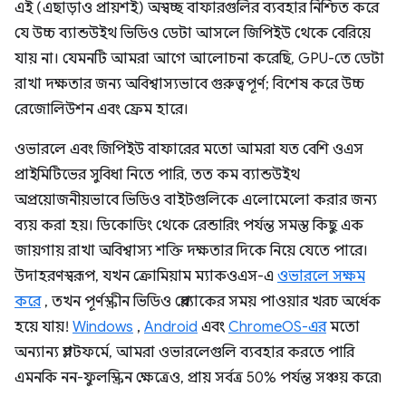
এই (এছাড়াও প্রায়শই) অস্বচ্ছ বাফারগুলির ব্যবহার নিশ্চিত করে
যে উচ্চ ব্যান্ডউইথ ভিডিও ডেটা আসলে জিপিইউ থেকে বেরিয়ে
যায় না। যেমনটি আমরা আগে আলোচনা করেছি, GPU-তে ডেটা
রাখা দক্ষতার জন্য অবিশ্বাস্যভাবে গুরুত্বপূর্ণ; বিশেষ করে উচ্চ
রেজোলিউশন এবং ফ্রেম হারে।
ওভারলে এবং জিপিইউ বাফারের মতো আমরা যত বেশি ওএস
প্রাইমিটিভের সুবিধা নিতে পারি, তত কম ব্যান্ডউইথ
অপ্রয়োজনীয়ভাবে ভিডিও বাইটগুলিকে এলোমেলো করার জন্য
ব্যয় করা হয়। ডিকোডিং থেকে রেন্ডারিং পর্যন্ত সমস্ত কিছু এক
জায়গায় রাখা অবিশ্বাস্য শক্তি দক্ষতার দিকে নিয়ে যেতে পারে।
উদাহরণস্বরূপ, যখন ক্রোমিয়াম ম্যাকওএস-এ
ওভারলে সক্ষম
করে
, তখন পূর্ণস্ক্রীন ভিডিও প্লেব্যাকের সময় পাওয়ার খরচ অর্ধেক
হয়ে যায়!
Windows
,
Android
এবং
ChromeOS-এর
মতো
অন্যান্য প্ল্যাটফর্মে, আমরা ওভারলেগুলি ব্যবহার করতে পারি
এমনকি নন-ফুলস্ক্রিন ক্ষেত্রেও, প্রায় সর্বত্র 50% পর্যন্ত সঞ্চয় করে৷