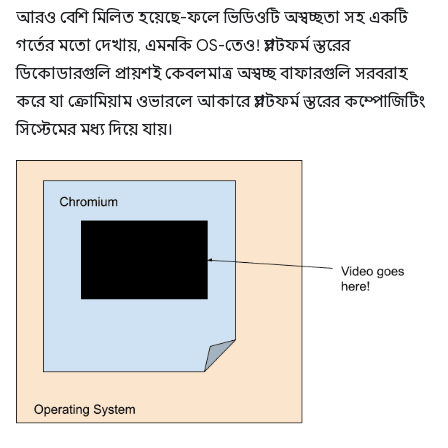
আরও বেশি মিলিত হয়েছে-ফলে ভিডিওটি অস্বচ্ছতা সহ একটি
গর্তের মতো দেখায়, এমনকি OS-তেও! প্ল্যাটফর্ম স্তরের
ডিকোডারগুলি প্রায়শই কেবলমাত্র অস্বচ্ছ বাফারগুলি সরবরাহ
করে যা ক্রোমিয়াম ওভারলে আকারে প্ল্যাটফর্ম স্তরের কম্পোজিটিং
সিস্টেমের মধ্য দিয়ে যায়।