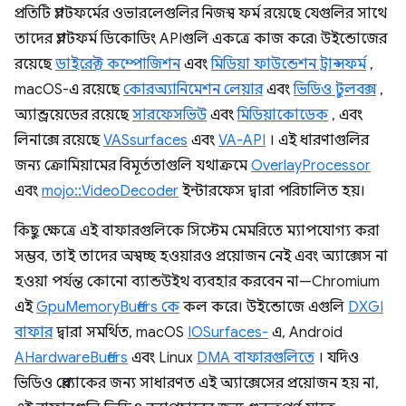
প্রতিটি প্ল্যাটফর্মের ওভারলেগুলির নিজস্ব ফর্ম রয়েছে যেগুলির সাথে
তাদের প্ল্যাটফর্ম ডিকোডিং APIগুলি একত্রে কাজ করে৷ উইন্ডোজের
রয়েছে
ডাইরেক্ট কম্পোজিশন
এবং
মিডিয়া ফাউন্ডেশন ট্রান্সফর্ম
,
macOS-এ রয়েছে
কোরঅ্যানিমেশন লেয়ার
এবং
ভিডিও টুলবক্স
,
অ্যান্ড্রয়েডের রয়েছে
সারফেসভিউ
এবং
মিডিয়াকোডেক
, এবং
লিনাক্সে রয়েছে
VASsurfaces
এবং
VA-API
। এই ধারণাগুলির
জন্য ক্রোমিয়ামের বিমূর্ততাগুলি যথাক্রমে
OverlayProcessor
এবং
mojo::VideoDecoder
ইন্টারফেস দ্বারা পরিচালিত হয়।
কিছু ক্ষেত্রে এই বাফারগুলিকে সিস্টেম মেমরিতে ম্যাপযোগ্য করা
সম্ভব, তাই তাদের অস্বচ্ছ হওয়ারও প্রয়োজন নেই এবং অ্যাক্সেস না
হওয়া পর্যন্ত কোনো ব্যান্ডউইথ ব্যবহার করবেন না—Chromium
এই
GpuMemoryBuffers কে
কল করে। উইন্ডোজে এগুলি
DXGI
বাফার
দ্বারা সমর্থিত, macOS
IOSurfaces-
এ, Android
AHardwareBuffers
এবং Linux
DMA বাফারগুলিতে
। যদিও
ভিডিও প্লেব্যাকের জন্য সাধারণত এই অ্যাক্সেসের প্রয়োজন হয় না,