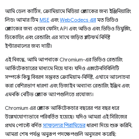
আমি ডেল কার্টিস, ক্রোমিয়ামে মিডিয়া প্লেব্যাকের জন্য ইঞ্জিনিয়ারিং
লিড৷ আমার টিম
MSE
এবং
WebCodecs এর
মত ভিডিও
প্লেব্যাকের জন্য ওয়েব ফেসিং API এবং অডিও এবং ভিডিও ডিমুক্সিং,
ডিকোডিং এবং রেন্ডারিং এর সাথে জড়িত প্ল্যাটফর্ম নির্দিষ্ট
ইন্টারনালের জন্য দায়ী।
এই নিবন্ধে, আমি আপনাকে Chromium-এর ভিডিও রেন্ডারিং
আর্কিটেকচারের মাধ্যমে নিয়ে যাব। যদিও এক্সটেনসিবিলিটি
সম্পর্কে কিছু বিবরণ সম্ভবত ক্রোমিয়াম-নির্দিষ্ট, এখানে আলোচনা
করা বেশিরভাগ ধারণা এবং ডিজাইন অন্যান্য রেন্ডারিং ইঞ্জিন এবং
এমনকি নেটিভ প্লেব্যাক অ্যাপগুলিতে প্রযোজ্য।
Chromium এর প্লেব্যাক আর্কিটেকচার বছরের পর বছর ধরে
উল্লেখযোগ্যভাবে পরিবর্তিত হয়েছে। যদিও আমরা এই সিরিজের
প্রথম পোস্টে বর্ণিত
সাফল্যের পিরামিডের
ধারণা দিয়ে শুরু করিনি,
আমরা শেষ পর্যন্ত অনুরূপ পদক্ষেপগুলি অনুসরণ করেছি: