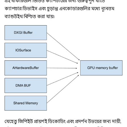
এই বাফারগুলি ভিডিও ক্যাপচারের জন্য গুরুত্বপূর্ণ যাতে
ক্যাপচার ডিভাইস এবং চূড়ান্ত এনকোডারগুলির মধ্যে ন্যূনতম
ব্যান্ডউইথ নিশ্চিত করা যায়৷
যেহেতু জিপিইউ প্রায়শই ডিকোডিং এবং প্রদর্শন উভয়ের জন্য দায়ী,