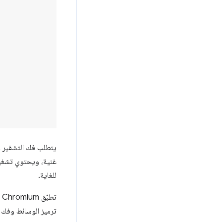
يتطلب فك التشفير وفك
غنية، ويحتوي تشغيل 
للغاية.
تطبّق Chromium
ترميز الوسائط وفك ت