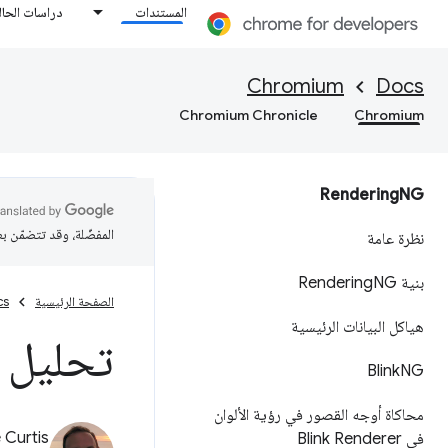
المستندات
دراسات الحال
Chromium
Docs
Chromium Chronicle
Chromium
Rendering
NG
المفضّلة، وقد تتضمّن ب
نظرة عامة
بنية Rendering
NG
الصفحة الرئيسية
cs
هياكل البيانات الرئيسية
تحليل معم
Blink
NG
محاكاة أوجه القصور في رؤية الألوان
 Curtis
في Blink Renderer