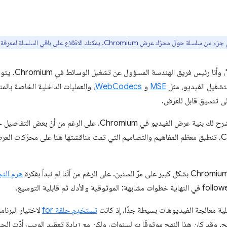
ك عرض Chromium. يمكنك الاطّلاع على باقي السلسلة لمعرفة المزيد من المعلومات.
اسمي "ديل كارتي
لتشغيل الفيديو، مثل
MSE
و
WebCodecs
، والعمليات الداخلية الخاصة بال
لى تنسيق قابل للعرض.
في هذه المقالة، سأشرح لك بنية عرض الفيديو في Chromium. على
بمتصفّح Chromium، تنطبق معظم المفاهيم والتصاميم التي تمت مناقشتها هنا على محرّكا
هرم النج
لية معالجة الفيديوهات بسيطة جدًا، إذ كانت
تستخدِم حلقة for
لاختيار البرنا
دمج. وقد كان هذا النهج موثوقًا به لسنوات، ولكن مع زيادة تعقيد الويب، أدّت الح