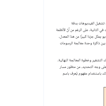
ك تشغيل الفيديوهات بدقة
لقطة في الثانية معدّل نقل بيانات بذاكرة يتراوح بين 9 و12 غيغابايت في الثانية. على الرغم من أنّ الأنظمة
 يمثّل جزءًا كبيرًا من هذا المعدل.
 بين ذاكرة وحدة معالجة الرسومات
 التشفير وخطوة المعالجة النهائية.
سبب، تم فصل عملية عرض الفيديو إلى حد كبير عن مسار العرض الرئيسي في Chromium. على وجه التحديد، من منظور مسار