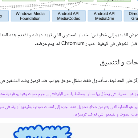
ض الفيديو إلى خطوتَين: اختيار المحتوى الذي تريد عرضه وتقديم هذه المعلوم
وض في كيفية اختيار Chromium لما يتم عرضه.
ات والتنسيق
 تركّز على المعالجة، سأتناول فقط بشكلٍ موجز جوانب فك ترميز وفك التشفير في 
 هو العملية التي يحوّل بها مسار الوسائط بثًا من البايتات إلى حِزم صوت وفيديو فردية مُشفّ
ر هو العملية التي يتم من خلالها تحويل هذه الحِزم إلى لقطات صوتية وفيديو أولية. في 
طات الصوت والفيديو التي تم فك ترميزها.