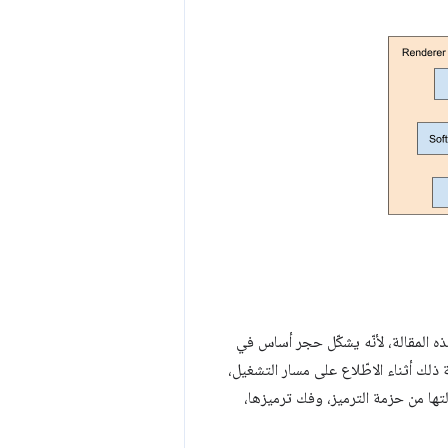
 إلى تفاصيل Mojo في هذه المقالة، لأنّه يشكّل حجر أساس في
ت. من المهم معرفة ذلك أثناء الاطّلاع على مسار التشغيل،
لتها من حزمة الترميز، وفك ترميزها،