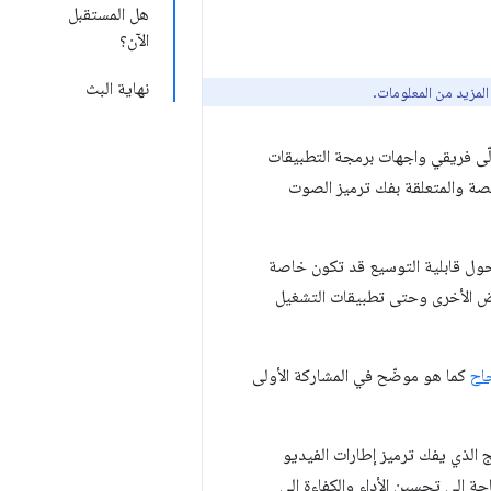
هل المستقبل
الآن؟
نهاية البث
س"، وأنا رئيس فريق الهندسة المسؤول عن تشغيل الوسائط في Chromium. يتولّى فريقي واجهات برمجة التطبيقات
منصة والمتعلقة بفك ترميز الصوت
 الرغم من أنّ بعض التفاصيل حول قابلية التوسيع قد تكون خاصة
ت العرض الأخرى وحتى تطبيقات التشغيل
اح
كما هو موضّح في المشاركة الأولى
مج الذي يفك ترميز إطارات الفيديو
اجة إلى تحسين الأداء والكفاءة إلى