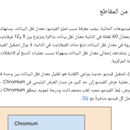
 من المقاطع
يديوهات الحالية، يجب معرفة سبب تميّز الفيديو: معدل نقل البيانات. يستهل
3840×2160 (4K) بمعدّل 60 
ة في معدل نقل البيانات تبلغ مئات الغيغابايت في الثانية، لا يزال تشغيل الفيديو
 أن يتضاعف إجمالي معدل نقل البيانات بسهولة بسبب عمليات النسخ أو الانتقالات
ة المركزية.
رّك تشغيل فيديو حديث يراعي الكفاءة هو تقليل معدل نقل البيانات بين وحدة فك
لهذا ال
ّ الفيديو مجرد ثقب بحجم ثابت ودرجة تمويه. يحقّق Chromium ذلك باستخدام مفهوم يُعرف باسم
ل كل فيديو مباشرةً مع
Viz
.