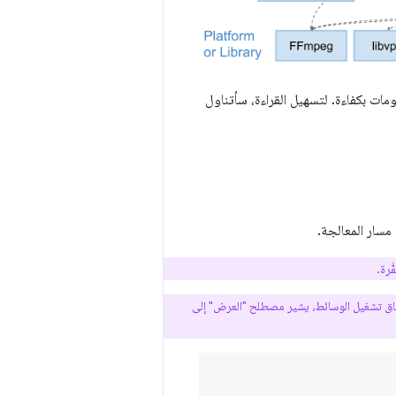
ات بكفاءة. لتسهيل القراءة، سأتناول
مسار المعالجة.
َرة.
سياق تشغيل الوسائط، يشير مصطلح "العرض" إلى