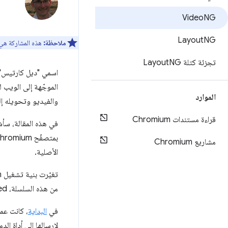
Video
NG
Layout
NG
ملاحظة:
هذه المشاركة هي جزء من سلسلة حول محرّ
تجزئة كتلة Layout
NG
الموجّهة إلى الويب 
الموارد
والفيديو وتحويله إ
قراءة مستندات Chromium
مشاريع Chromium
الأصلية.
تغيّرت بنية تشغيل Chromium بشكل كبير على مرّ السنين. على الرغم من أنّنا لم نبدأ بفكرة
من هذه السلسلة، followed في النهاية خطوات مشابهة: الموثوقية والأداء ثم قابلية التوسيع.
في
البداية
، كانت عم
لإرسالها إلى أداة ال