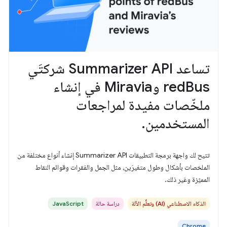
تساعد Summarizer API شركتَي
redBus وMiravia في إنشاء
ملخّصات مفيدة لمراجعات
المستخدمين.
تتيح لك واجهة برمجة التطبيقات Summarizer API إنشاء أنواع مختلفة من
الملخصات بأشكال وطول متغيرَين، مثل الجمل والفقرات وقوائم النقاط
المميّزة وغير ذلك.
الذكاء الاصطناعي (AI) وتعلُّم الآلة
دراسة حالة
JavaScript
Chrome