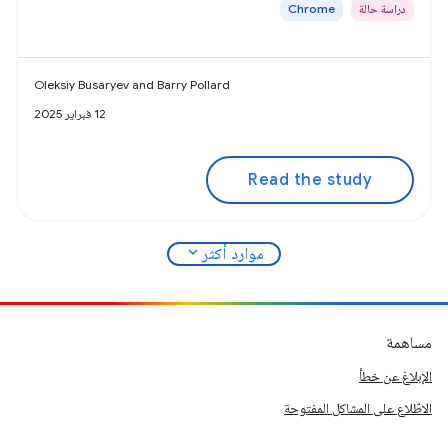
دراسة حالة
Chrome
Oleksiy Busaryev and Barry Pollard
12 فبراير 2025
Read the study
expand_more
موارد أكثر
مساهمة
الإبلاغ عن خطأ
الاطّلاع على المشاكل المفتوحة