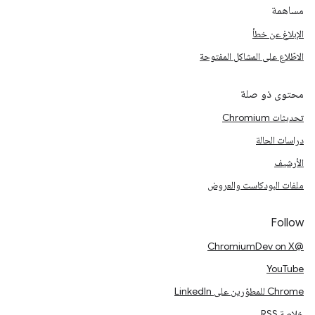
مساهمة
الإبلاغ عن خطأ
الاطّلاع على المشاكل المفتوحة
محتوى ذو صلة
تحديثات Chromium
دراسات الحالة
الأرشيف
ملفات البودكاست والعروض
Follow
@ChromiumDev on X
YouTube
Chrome للمطوّرين على LinkedIn
خلاصة RSS