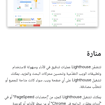
منارة
تتضمّن Lighthouse عمليات تدقيق في الأداء وسهولة الاستخدام
وتطبيقات الويب التقدّمية وتحسين محركات البحث والمزيد. يمكنك
تشغيل Lighthouse على أي صفحة ويب، سواء كانت متاحة للجميع أو
تتطلّب مصادقة.
يمكنك تشغيل Lighthouse كجزء من "إحصاءات PageSpeed" أو في
"أدوات مطوّري البرامج في Chrome" أو من سطر الأوامر أو كوحدة