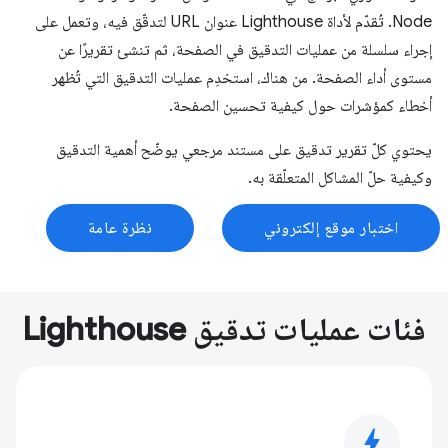
Node. تُقدّم لأداة Lighthouse عنوان URL لتدقّق فيه، وتعمل على
إجراء سلسلة من عمليات التدقيق في الصفحة، ثم تنشئ تقريرًا عن
مستوى أداء الصفحة. من هناك، استخدِم عمليات التدقيق التي تُظهر
أخطاء كمؤشرات حول كيفية تحسين الصفحة.
يحتوي كلّ تقرير تدقيق على مستند مرجعي يوضّح أهمية التدقيق
وكيفية حلّ المشاكل المتعلّقة به.
اختبار موقع إلكتروني
نظرة عامة
فئات عمليات تدقيق Lighthouse
bolt