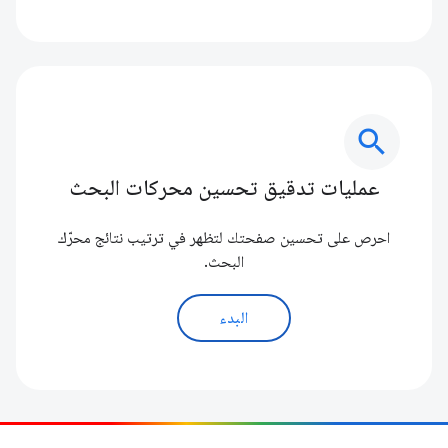
search
عمليات تدقيق تحسين محركات البحث
احرص على تحسين صفحتك لتظهر في ترتيب نتائج محرّك
البحث.
البدء