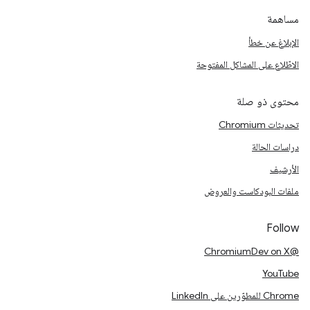
مساهمة
الإبلاغ عن خطأ
الاطّلاع على المشاكل المفتوحة
محتوى ذو صلة
تحديثات Chromium
دراسات الحالة
الأرشيف
ملفات البودكاست والعروض
Follow
@ChromiumDev on X
YouTube
Chrome للمطوّرين على LinkedIn