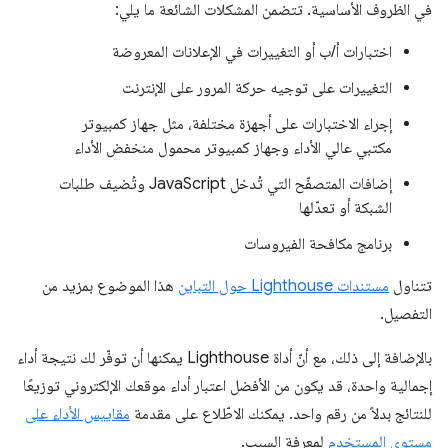
في الظروف الأساسية. تتضمن المشكلات الشائعة ما يلي:
اختبارات أ/ب أو التغييرات في الإعلانات المعروضة
التغييرات على توجيه حركة المرور على الإنترنت
إجراء الاختبارات على أجهزة مختلفة، مثل جهاز كمبيوتر
مكتبي عالي الأداء وجهاز كمبيوتر محمول منخفض الأداء
إضافات المتصفّح التي تُدخل JavaScript وتُضيف طلبات
الشبكة أو تعدّلها
برنامج مكافحة الفيروسات
تتناول
مستندات Lighthouse حول التباين
هذا الموضوع بمزيد من
التفصيل.
بالإضافة إلى ذلك، مع أنّ أداة Lighthouse يمكنها أن توفّر لك نتيجة أداء
إجمالية واحدة، قد يكون من الأفضل اعتبار أداء موقعك الإلكتروني توزيعًا
للنتائج بدلاً من رقم واحد. يمكنك الاطّلاع على مقدمة
مقاييس الأداء على
مستوى المستخدم
لمعرفة السبب.