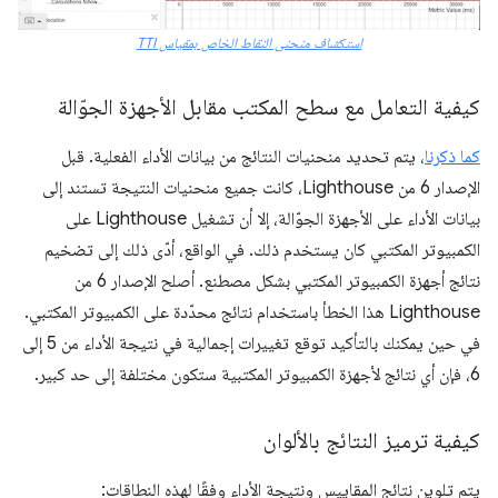
استكشاف منحنى النقاط الخاص بمقياس TTI
كيفية التعامل مع سطح المكتب مقابل الأجهزة الجوّالة
كما ذكرنا
، يتم تحديد منحنيات النتائج من بيانات الأداء الفعلية. قبل
الإصدار 6 من Lighthouse، كانت جميع منحنيات النتيجة تستند إلى
بيانات الأداء على الأجهزة الجوّالة، إلا أن تشغيل Lighthouse على
الكمبيوتر المكتبي كان يستخدم ذلك. في الواقع، أدّى ذلك إلى تضخيم
نتائج أجهزة الكمبيوتر المكتبي بشكل مصطنع. أصلح الإصدار 6 من
Lighthouse هذا الخطأ باستخدام نتائج محدّدة على الكمبيوتر المكتبي.
في حين يمكنك بالتأكيد توقع تغييرات إجمالية في نتيجة الأداء من 5 إلى
6، فإن أي نتائج لأجهزة الكمبيوتر المكتبية ستكون مختلفة إلى حد كبير.
كيفية ترميز النتائج بالألوان
يتم تلوين نتائج المقاييس ونتيجة الأداء وفقًا لهذه النطاقات: