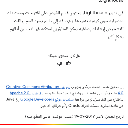
Lighthouse.
في تقرير Lighthouse، يحتوي قسم
الفرص
على اقتراحات ومستندات
تفصيلية حول كيفية تنفيذها. بالإضافة إلى ذلك، يسرد قسم
بيانات
التشخيص
إرشادات إضافية يمكن للمطوّرين استكشافها لتحسين أدائهم
بشكلٍ أكبر.
هل كان المحتوى مفيدًا؟
إنّ محتوى هذه الصفحة مرخّص بموجب
ترخيص Creative Commons Attribution
4.0‏
ما لم يُنصّ على خلاف ذلك، ونماذج الرموز مرخّصة بموجب
ترخيص Apache 2.0‏
.
للاطّلاع على التفاصيل، يُرجى مراجعة
سياسات موقع Google Developers‏
. إنّ Java
هي علامة تجارية مسجَّلة لشركة Oracle و/أو شركائها التابعين.
تاريخ التعديل الأخير: 2019-09-19 (حسب التوقيت العالمي المتفَّق عليه)