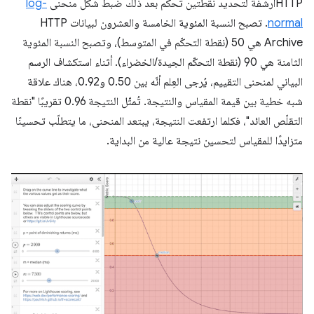
HTTPأرشفة لتحديد نقطتين تحكم بعد ذلك ضبط شكل منحنى
log-
normal
. تصبح النسبة المئوية الخامسة والعشرون لبيانات HTTP
Archive هي 50 (نقطة التحكّم في المتوسط)، وتصبح النسبة المئوية
الثامنة هي 90 (نقطة التحكّم الجيدة/الخضراء). أثناء استكشاف الرسم
البياني لمنحنى التقييم، يُرجى العِلم أنّه بين 0.50 و0.92، هناك علاقة
شبه خطية بين قيمة المقياس والنتيجة. تُمثّل النتيجة 0.96 تقريبًا "نقطة
التقلّص العائد"، فكلما ارتفعت النتيجة، يبتعد المنحنى، ما يتطلّب تحسينًا
متزايدًا للمقياس لتحسين نتيجة عالية من البداية.