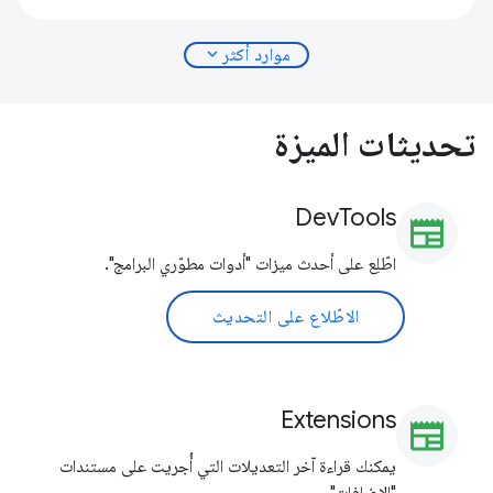
expand_more
موارد أكثر
تحديثات الميزة
DevTools
newspaper
اطّلِع على أحدث ميزات "أدوات مطوّري البرامج".
الاطّلاع على التحديث
Extensions
newspaper
يمكنك قراءة آخر التعديلات التي أُجريت على مستندات