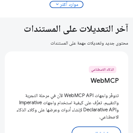
expand_more
موارد أكثر
آخر التعديلات على المستندات
محتوى جديد وتعديلات مهمة على المستندات
الذكاء الاصطناعي
WebMCP
تتوفّر واجهات WebMCP API الآن في مرحلة التجربة
والتقييم. تعرَّف على كيفية استخدام واجهات Imperative
وDeclarative API لإنشاء أدوات وعرضها على وكلاء الذكاء
الاصطناعي.