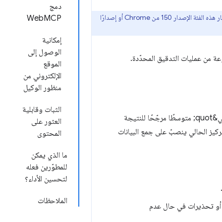
دمج
إنّ فئة "التصفّح المستند إلى وكيل" وتوافق WebMCP تجريبيان ويستندان إلى معايير مقترَحة. يتطلّب اختبار هذه الفئة الإصدار 150 من Chrome أو إصدارًا
WebMCP
إمكانية
الوصول إلى
ة من عمليات التدقيق المحدّدة.
الموقع
الإلكتروني من
منظور الوكيل
الثبات وقابلية
على عكس فئات Lighthouse الأخرى، لا تتضمّن فئة &quot;التصفّح المستند إلى الذكاء الاصطناعي&quot; متوسطًا مرجّحًا للنتيجة
العثور على
فإنّ التركيز الحالي ينصبّ على جمع البيانات
المحتوى
ما الذي يمكن
للمطوّرين فعله
لتحسين الأداء؟
الملاحظات
 أو تحذيرات في حال عدم