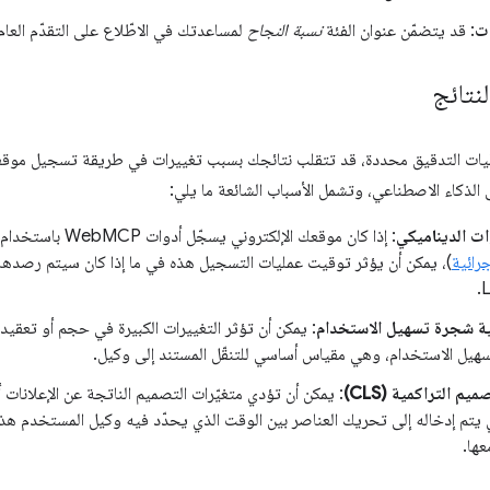
ات
: قد يتضمّن عنوان الفئة
نسبة النجاح
لمساعدتك في الاطّلاع على التقدّم العام
لنتائج
مليات التدقيق محددة، قد تتقلب نتائجك بسبب تغييرات في طريقة تسجيل موقعك 
 الذكاء الاصطناعي، وتشمل الأسباب الشائعة ما يلي:
ت الديناميكي
: إذا كان موقعك الإلكتروني يسجّل أدوات WebMCP باستخدام JavaScript (
جرائية
)، يمكن أن يؤثر توقيت عمليات التسجيل هذه في ما إذا كان سيتم رصدها أ
L
نية شجرة تسهيل الاستخدام
هيل الاستخدام، وهي مقياس أساسي للتنقّل المستند إلى وكيل.
يم التراكمية (CLS)
: يمكن أن تؤدي متغيّرات التصميم الناتجة عن الإعلانات أو 
 يتم إدخاله إلى تحريك العناصر بين الوقت الذي يحدّد فيه وكيل المستخدم هذ
عها.