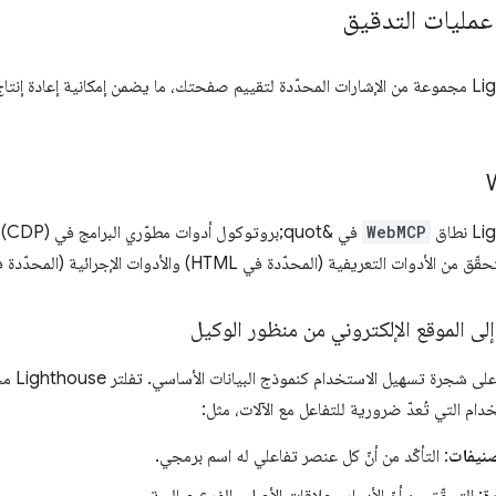
عمليات التدقيق
تستخدم Lighthouse مجموعة من الإشارات المحدّدة لتقييم صفحتك، ما يضمن إمكانية إعادة
WebMCP
 التعريفية (المحدّدة في HTML) والأدوات الإجرائية (المحدّدة في JS).
لى الموقع الإلكتروني من منظور الوكيل
تعتمد الب
ام التي تُعدّ ضرورية للتفاعل مع الآلات، مثل:
صنيفات
: التأكّد من أنّ كل عنصر تفاعلي له اسم برمجي.