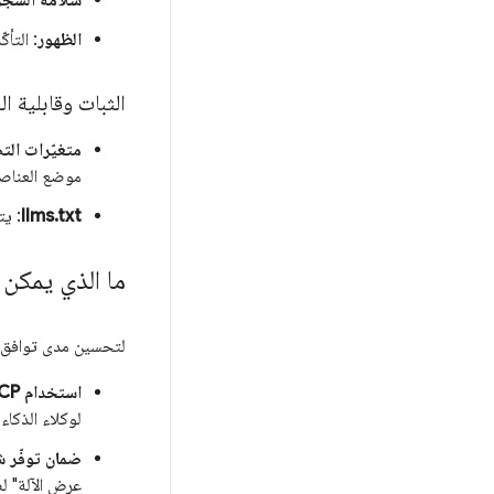
سلامة الشجر
الظهور
: التأ
الثبات وقابلية ا
متغيّرات التصم
موضع العناصر
llms.txt
: يت
ما الذي يمكن 
لتحسين مدى توافق مو
استخدام WebMCP
لوكلاء الذكاء
ضمان توفّر شجرة 1y
عرض الآلة" 