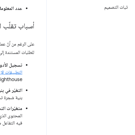
ثبات التصميم
عدد المعلوم
أسباب تقلّب ا
على الرغم من أنّ ع
للطلبات المستندة إلى
تسجيل الأدوا
التطبيقات الإ
ighthouse.
التغيّر في ب
بنية شجرة تس
متغيّرات التصم
المحتوى الذي
فيه التفاعل م