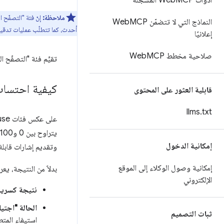
أدوات Web
MCP المسجَّلة
ملاحظة:
النماذج التي لا تتضمّن Web
MCP
أحدث، كما تتطلّب عمليات تدقيق WebMCP التسجيل
إعلانيًا
صلاحية مخطط Web
MCP
تقيِّم فئة "التصفّح
كيفية احتساب
قابلية العثور على المحتوى
llms
.
txt
إمكانية الدخول
وتقديم إشارات قابلة 
إمكانية وصول الوكلاء إلى الموقع
بدلاً من النتيجة، يع
الإلكتروني
نتيجة كسرية
الحالة "اجتيا
ثبات التصميم
استيفاء المتطل