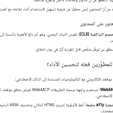
ة
: التحقّق من أنّ الأدوار وعلاقات الأصل والفرع صالحة.
كّد من أنّ المحتوى ليس مخفيًا عن شجرة تسهيل الاستخدام أثناء تفاعله مع الم
لعثور على المحتوى
يم التراكمية (CLS)
: تقيس الثبات البصري، وهو أمر بالغ الأهمية بالنسبة إل
.
حقّق من توفّر ملخّص قابل للقراءة آليًا في جذر النطاق.
للمطوّرين فعله لتحسين الأداء؟
قعك الإلكتروني مع التكنولوجيات المستندة إلى الذكاء الاصطناعي:
: استخدِم واجهة برمجة التطبيقات MCP
 الاصطناعي.
a1 سليمة
: أعطِ الأولوية
لصفحتك.