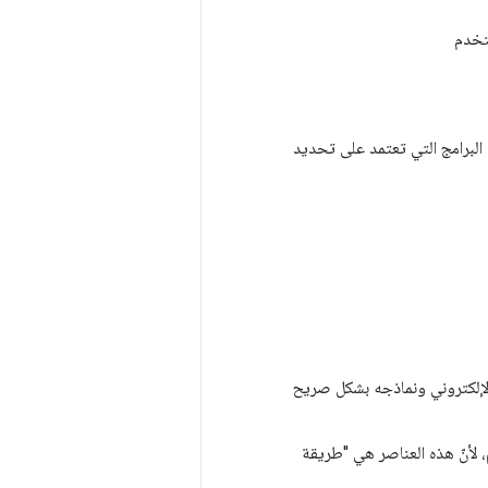
ستخدم
ى البرامج التي تعتمد على تحديد
Web لعرض منطق موقعك الإلكتروني ونماذجه بشكل صريح
 لترميز HTML الدلالي وتصنيف ARIA السليم، لأنّ هذه العناصر هي "طريقة