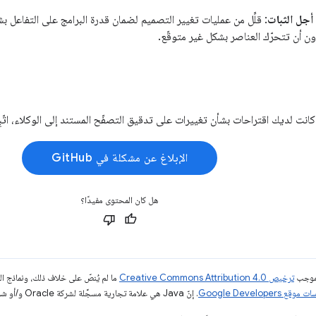
أجل الثبات
: قلِّل من عمليات تغيير التصميم لضمان قدرة البرامج على التفاعل
ن أن تتحرّك العناصر بشكل غير متوقّع.
انت لديك اقتراحات بشأن تغييرات على تدقيق التصفّح المستند إلى الوكلاء، اتّبِ
الإبلاغ عن مشكلة في GitHub
هل كان المحتوى مفيدًا؟
بموجب
ترخيص Creative Commons Attribution 4.0‏
ما لم يُنصّ على خلاف ذلك، ونماذج 
قع Google Developers‏
. إنّ Java هي علامة تجارية مسجَّلة لشركة Oracle و/أو شركائها التابعين.