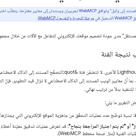
 في
مرحلة التجربة والتقييم لـ WebMCP
.
 المستقل" مدى جودة تصميم موقعك الإلكتروني للتفاعل مع الآلات من خلال مجموع
 نتيجة الفئة
يتراوح بين 0 و100. بما أنّ معايير الويب المستند إلى الذكاء الاصطناعي لا تزال قيد التطوير، 
للتنفيذ بدلاً من ترتيب نهائي.
رض التقرير ما يلي:
: نسبة توضّح عدد عمليات التحقّق من جاهزية الموقع الإلكتروني التي يجتازها.
ز" أو "لم يتم اجتياز المراجعة بنجاح"
: قد تعرض عمليات تدقيق معيّنة أخطاءً
بات الفنية (مثل صحة مخطط WebMCP).