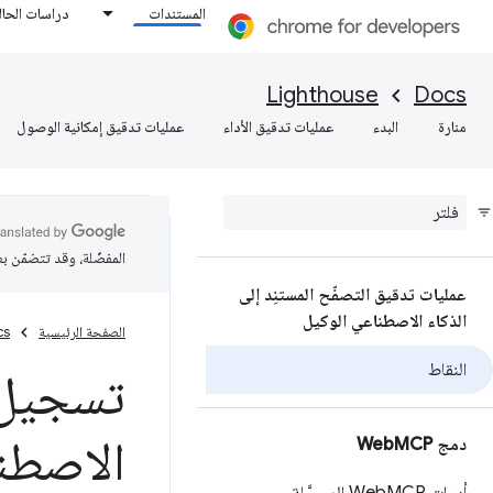
المستندات
دراسات الحال
Lighthouse
Docs
منارة
البدء
عمليات تدقيق الأداء
عمليات تدقيق إمكانية الوصول
المفضّلة، وقد تتضمّن ب
عمليات تدقيق التصفّح المستنِد إلى
الذكاء الاصطناعي الوكيل
الصفحة الرئيسية
cs
النقاط
تسجيل ن
الاصطناعي
دمج Web
MCP