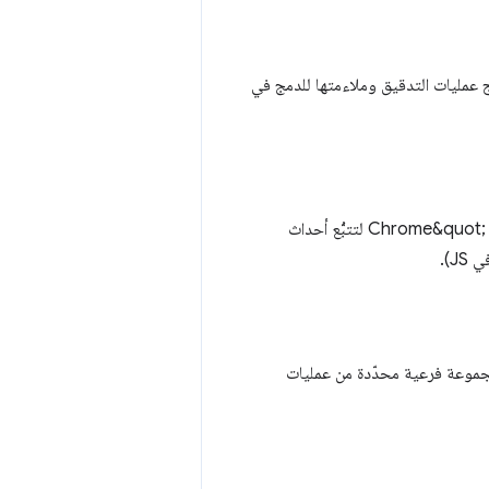
 إنتاج عمليات التدقيق وملاءمتها للدمج في
في &quot;بروتوكول أدوات مطوّري البرامج في Chrome&quot; (CDP) لتتبُّع أحداث
رامج الآلية على شجرة تسهيل الاستخدام كنموذج البيانات الأساسي. تفلتر Lighthouse مجموعة فرعية محدّدة من عمليات