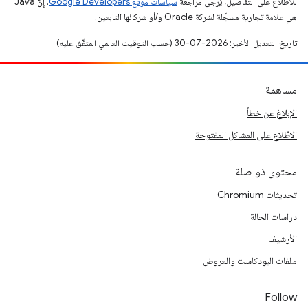
للاطّلاع على التفاصيل، يُرجى مراجعة
سياسات موقع Google Developers‏
. إنّ Java
هي علامة تجارية مسجَّلة لشركة Oracle و/أو شركائها التابعين.
تاريخ التعديل الأخير: 2026-07-30 (حسب التوقيت العالمي المتفَّق عليه)
مساهمة
الإبلاغ عن خطأ
الاطّلاع على المشاكل المفتوحة
محتوى ذو صلة
تحديثات Chromium
دراسات الحالة
الأرشيف
ملفات البودكاست والعروض
Follow