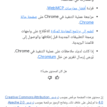
قراءة
أفضل ممارسات WebMCP
.
مراجعة عملية التنفيذ في Chrome على
صفحة حالة
.
Chrome
انضم إلى برنامج المعاينة المبكرة
للاطّلاع على واجهات
برمجة التطبيقات الجديدة قبل إطلاقها والوصول إلى
قائمتنا البريدية.
إذا كانت لديك ملاحظات على عملية التنفيذ في Chrome،
يُرجى إرسال تقرير عن خلل
Chromium
.
هل كان المحتوى مفيدًا؟
إنّ محتوى هذه الصفحة مرخّص بموجب
ترخيص Creative Commons Attribution
4.0‏
ما لم يُنصّ على خلاف ذلك، ونماذج الرموز مرخّصة بموجب
ترخيص Apache 2.0‏
.