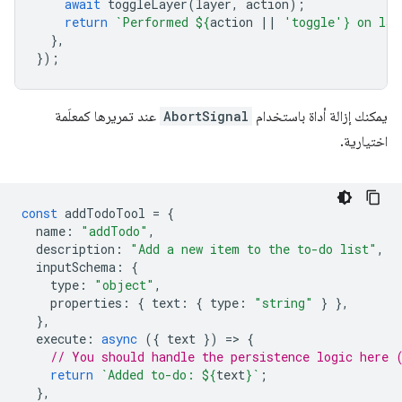
await
toggleLayer
(
layer
,
action
);
return
`Performed 
${
action
||
'toggle'
}
 on lay
},
});
يمكنك إزالة أداة باستخدام
AbortSignal
عند تمريرها كمعلَمة
اختيارية.
const
addTodoTool
=
{
name
:
"addTodo"
,
description
:
"Add a new item to the to-do list"
,
inputSchema
:
{
type
:
"object"
,
properties
:
{
text
:
{
type
:
"string"
}
},
},
execute
:
async
({
text
})
=
>
{
// You should handle the persistence logic here 
return
`Added to-do: 
${
text
}
`
;
},