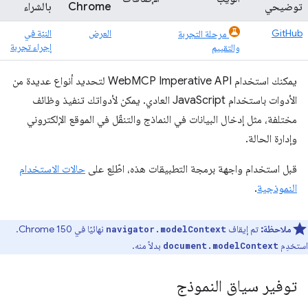
توضيحي
Chrome
بالشراء
GitHub
العرض
النيّة في
مرحلة التجربة
إجراء تجربة
والتقييم
يمكنك استخدام WebMCP Imperative API لتحديد أنواع عديدة من
الأدوات باستخدام JavaScript العادي. يمكن لأدواتك تنفيذ وظائف
مختلفة، مثل إدخال البيانات في النماذج والتنقّل في الموقع الإلكتروني
وإدارة الحالة.
قبل استخدام واجهة برمجة التطبيقات هذه، اطّلِع على
حالات الاستخدام
النموذجية
.
ملاحظة:
تم إيقاف
نهائيًا في Chrome 150.
navigator.modelContext
استخدِم
بدلاً منه.
document.modelContext
توفير سياق النموذج