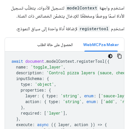
استخدِم واجهة
modelContext
لتسجيل الأدوات. يتطلّب تسجيل
الأداة اسمًا ووصفًا ومخططًا للإدخال يتضمّن الخصائص ذات الصلة.
استخدِم
registertool
لإضافة أداة واحدة إلى سياق النموذج.
WebMCPza Maker
الحصول على حالة الطلب
await
document
.
modelContext
.
registerTool
({
name
:
'toggle_layer'
,
description
:
'Control pizza layers (sauce, chees
inputSchema
:
{
type
:
'object'
,
properties
:
{
layer
:
{
type
:
'string'
,
enum
:
[
'sauce-layer
action
:
{
type
:
'string'
,
enum
:
[
'add'
,
're
},
required
:
[
'layer'
],
},
execute
:
async
({
layer
,
action
})
=
>
{