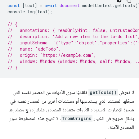
const
[
tool
]
=
await
document
.
modelContext
.
getTools
(
console
.
log
(
tool
);
// {
//   annotations: { readOnlyHint: false, untrustedCo
//   description: "Add a new item to the to-do list"
//   inputSchema: '{"type":"object","properties":{"
//   name: "addTodo",
//   origin: "https://example.com",
//   window: Window {window: Window, self: Window, .
// }
لا تعرض
getTools()
تلقائيًا سوى الأدوات من المصدر نفسه التي
سجّلها المستند الذي يستدعيها أو مستندات أخرى من المصدر نفسه في
شجرة الإطارات. لاسترداد الأدوات متعدّدة المصادر، عليك إدراج مصادرها
بشكلٍ صريح في الخيار
fromOrigins
. لا تتيح هذه المصفوفة سوى
المصادر الآمنة.