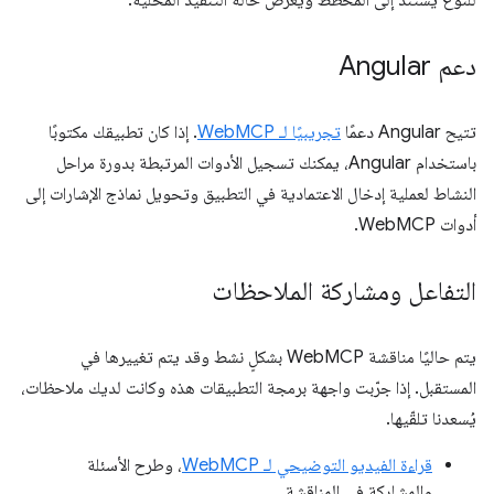
للنوع يستند إلى المخطط ويعرض حالة التنفيذ المحلية.
دعم Angular
تتيح Angular دعمًا
تجريبيًا لـ WebMCP
. إذا كان تطبيقك مكتوبًا
باستخدام Angular، يمكنك تسجيل الأدوات المرتبطة بدورة مراحل
النشاط لعملية إدخال الاعتمادية في التطبيق وتحويل نماذج الإشارات إلى
أدوات WebMCP.
التفاعل ومشاركة الملاحظات
يتم حاليًا مناقشة WebMCP بشكلٍ نشط وقد يتم تغييرها في
المستقبل. إذا جرّبت واجهة برمجة التطبيقات هذه وكانت لديك ملاحظات،
يُسعدنا تلقّيها.
قراءة الفيديو التوضيحي لـ WebMCP
، وطرح الأسئلة
والمشاركة في المناقشة.