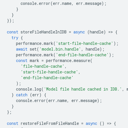
console
.
error
(
err
.
name
,
err
.
message
);
}
}
});
const
storeFileHandleInIDB
=
async
(
handle
)
=
>
{
try
{
performance
.
mark
(
'start-file-handle-cache'
);
await
set
(
'model.bin.handle'
,
handle
);
performance
.
mark
(
'end-file-handle-cache'
);
const
mark
=
performance
.
measure
(
'file-handle-cache'
,
'start-file-handle-cache'
,
'end-file-handle-cache'
);
console
.
log
(
'Model file handle cached in IDB.'
,
}
catch
(
err
)
{
console
.
error
(
err
.
name
,
err
.
message
);
}
};
const
restoreFileFromFileHandle
=
async
()
=
>
{