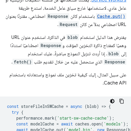
Service Workers
، يمكنك استخدامها من سلسلة التعليمات الرئيسية أو
عامل عادي. لاستخدامها خارج سياق عامل الخدمة، استدعِ طريقة
Cache.put()
باستخدام كائن
Response
اصطناعي، مقترنًا بعنوان
URL اصطناعي بدلاً من كائن
Request
.
يفترض هذا الدليل استخدام
blob
في الذاكرة. استخدِم عنوان URL
وهميًا كمفتاح ذاكرة التخزين المؤقت و
Response
اصطناعيًا استنادًا
إلى
blob
. إذا أردت تنزيل النموذج مباشرةً، عليك استخدام
Response
الذي ستحصل عليه من خلال تقديم طلب
fetch()
.
على سبيل المثال، إليك كيفية تخزين ملف نموذج واستعادته باستخدام
Cache API.
const
storeFileInSWCache
=
async
(
blob
)
=
>
{
try
{
performance
.
mark
(
'start-sw-cache-cache'
);
const
modelCache
=
await
caches
.
open
(
'models'
);
await
modelCache
.
put
(
'model.bin'
,
new
Response
(
b