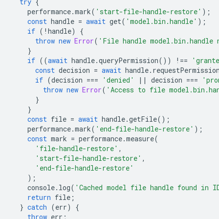
try
{
performance
.
mark
(
'start-file-handle-restore'
);
const
handle
=
await
get
(
'model.bin.handle'
);
if
(
!
handle
)
{
throw
new
Error
(
'File handle model.bin.handle 
}
if
((
await
handle
.
queryPermission
())
!==
'grant
const
decision
=
await
handle
.
requestPermissio
if
(
decision
===
'denied'
||
decision
===
'pro
throw
new
Error
(
'Access to file model.bin.ha
}
}
const
file
=
await
handle
.
getFile
();
performance
.
mark
(
'end-file-handle-restore'
);
const
mark
=
performance
.
measure
(
'file-handle-restore'
,
'start-file-handle-restore'
,
'end-file-handle-restore'
);
console
.
log
(
'Cached model file handle found in I
return
file
;
}
catch
(
err
)
{
throw
err
;