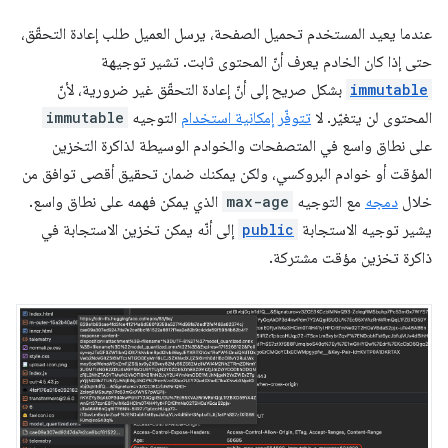
عندما يعيد المستخدم تحميل الصفحة، يرسل العميل طلب إعادة التحقّق،
حتى إذا كان الخادم يعرف أنّ المحتوى ثابت. تشير توجيهة
immutable
بشكل صريح إلى أنّ إعادة التحقّق غير ضرورية، لأنّ
المحتوى لن يتغيّر. لا
تتوفّر إمكانية استخدام
التوجيه
immutable
على نطاق واسع في المتصفحات والخوادم الوسيطة لذاكرة التخزين
المؤقت أو خوادم البروكسي، ولكن يمكنك ضمان تحقيق أقصى توافق من
خلال
دمجه
مع التوجيه
max-age
الذي يمكن فهمه على نطاق واسع.
يشير توجيه الاستجابة
public
إلى أنّه يمكن تخزين الاستجابة في
ذاكرة تخزين مؤقت مشتركة.