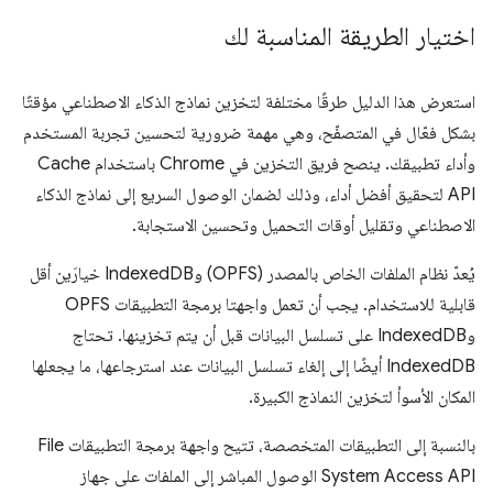
اختيار الطريقة المناسبة لك
استعرض هذا الدليل طرقًا مختلفة لتخزين نماذج الذكاء الاصطناعي مؤقتًا
بشكل فعّال في المتصفّح، وهي مهمة ضرورية لتحسين تجربة المستخدم
وأداء تطبيقك. ينصح فريق التخزين في Chrome باستخدام Cache
API لتحقيق أفضل أداء، وذلك لضمان الوصول السريع إلى نماذج الذكاء
الاصطناعي وتقليل أوقات التحميل وتحسين الاستجابة.
يُعدّ نظام الملفات الخاص بالمصدر (OPFS) وIndexedDB خيارَين أقل
قابلية للاستخدام. يجب أن تعمل واجهتا برمجة التطبيقات OPFS
وIndexedDB على تسلسل البيانات قبل أن يتم تخزينها. تحتاج
IndexedDB أيضًا إلى إلغاء تسلسل البيانات عند استرجاعها، ما يجعلها
المكان الأسوأ لتخزين النماذج الكبيرة.
بالنسبة إلى التطبيقات المتخصصة، تتيح واجهة برمجة التطبيقات File
System Access API الوصول المباشر إلى الملفات على جهاز