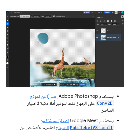
يستخدم Adobe Photoshop
إصدارًا من نموذج
Conv2D
على الجهاز فقط لتوفير أداة ذكية لاختيار
العناصر.
يستخدم Google Meet
إصدارًا محسّنًا من
MobileNetV3-small
النموذج
لتقسيم الأشخاص من