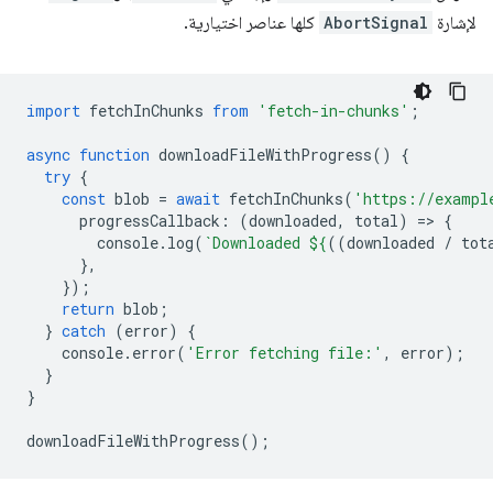
لإشارة
AbortSignal
كلها عناصر اختيارية.
import
fetchInChunks
from
'fetch-in-chunks'
;
async
function
downloadFileWithProgress
()
{
try
{
const
blob
=
await
fetchInChunks
(
'https://exampl
progressCallback
:
(
downloaded
,
total
)
=
>
{
console
.
log
(
`Downloaded 
${
((
downloaded
/
tot
},
});
return
blob
;
}
catch
(
error
)
{
console
.
error
(
'Error fetching file:'
,
error
);
}
}
downloadFileWithProgress
();