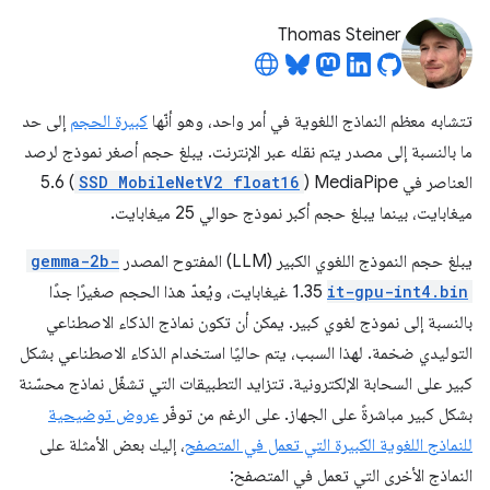
Thomas Steiner
تتشابه معظم النماذج اللغوية في أمر واحد، وهو أنّها
كبيرة الحجم
إلى حد
ما بالنسبة إلى مصدر يتم نقله عبر الإنترنت. يبلغ حجم أصغر نموذج لرصد
العناصر في MediaPipe (
SSD MobileNetV2 float16
) ‏5.6
ميغابايت، بينما يبلغ حجم أكبر نموذج حوالي 25 ميغابايت.
يبلغ حجم النموذج اللغوي الكبير (LLM) المفتوح المصدر
gemma-2b-
it-gpu-int4.bin
1.35 غيغابايت، ويُعدّ هذا الحجم صغيرًا جدًا
بالنسبة إلى نموذج لغوي كبير. يمكن أن تكون نماذج الذكاء الاصطناعي
التوليدي ضخمة. لهذا السبب، يتم حاليًا استخدام الذكاء الاصطناعي بشكل
كبير على السحابة الإلكترونية. تتزايد التطبيقات التي تشغّل نماذج محسّنة
بشكل كبير مباشرةً على الجهاز. على الرغم من توفّر
عروض توضيحية
للنماذج اللغوية الكبيرة التي تعمل في المتصفح
، إليك بعض الأمثلة على
النماذج الأخرى التي تعمل في المتصفح: