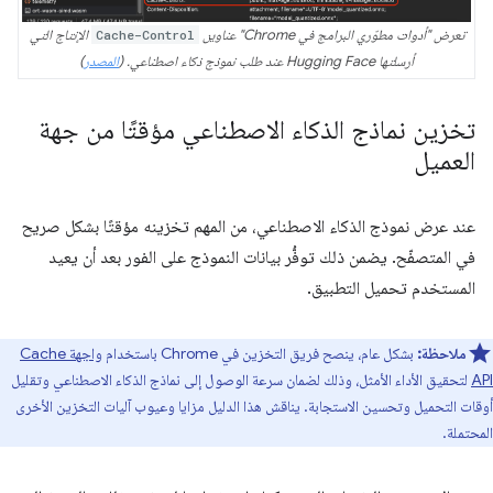
تعرض "أدوات مطوّري البرامج في Chrome" عناوين
Cache-Control
الإنتاج التي
أرسلتها Hugging Face عند طلب نموذج ذكاء اصطناعي. (
المصدر
)
تخزين نماذج الذكاء الاصطناعي مؤقتًا من جهة
العميل
عند عرض نموذج الذكاء الاصطناعي، من المهم تخزينه مؤقتًا بشكل صريح
في المتصفّح. يضمن ذلك توفُّر بيانات النموذج على الفور بعد أن يعيد
المستخدم تحميل التطبيق.
ملاحظة:
بشكل عام، ينصح فريق التخزين في Chrome باستخدام
واجهة Cache
API
لتحقيق الأداء الأمثل، وذلك لضمان سرعة الوصول إلى نماذج الذكاء الاصطناعي وتقليل
أوقات التحميل وتحسين الاستجابة. يناقش هذا الدليل مزايا وعيوب آليات التخزين الأخرى
المحتملة.