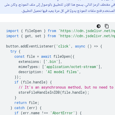
في مقتطف الرمز التالي. يسمح هذا الإذن للتطبيق بالوصول إلى ملف النموذج، ولكن على
المستخدم فتح ملفات النموذج يدويًا في كل مرة يعيد فيها تحميل التطبيق.
import
{
fileOpen
}
from
'https://cdn.jsdelivr.net/n
import
{
get
,
set
}
from
'https://cdn.jsdelivr.net/n
button
.
addEventListener
(
'click'
,
async
()
=
>
{
try
{
const
file
=
await
fileOpen
({
extensions
:
[
'.bin'
],
mimeTypes
:
[
'application/octet-stream'
],
description
:
'AI model files'
,
});
if
(
file
.
handle
)
{
// It's an asynchronous method, but no need to
storeFileHandleInIDB
(
file
.
handle
);
}
return
file
;
}
catch
(
err
)
{
if
(
err
.
name
!==
'AbortError'
)
{