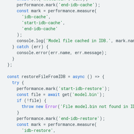
performance
.
mark
(
'end-idb-cache'
);
const
mark
=
performance
.
measure
(
'idb-cache'
,
'start-idb-cache'
,
'end-idb-cache'
);
console
.
log
(
'Model file cached in IDB.'
,
mark
.
na
}
catch
(
err
)
{
console
.
error
(
err
.
name
,
err
.
message
);
}
};
const
restoreFileFromIDB
=
async
()
=
>
{
try
{
performance
.
mark
(
'start-idb-restore'
);
const
file
=
await
get
(
'model.bin'
);
if
(
!
file
)
{
throw
new
Error
(
'File model.bin not found in I
}
performance
.
mark
(
'end-idb-restore'
);
const
mark
=
performance
.
measure
(
'idb-restore'
,