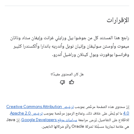
الإقرارات
راجع هذا المستند كل من جوشوا بيل ورايلي غرانت وإيفان ستاد وناثان
ميموت وأوستن سوليفان وإتيان نويل وأندريه باندارا وألكسندرا كليبر
وفرانسوا بوفورت وبول كينلان وراشيل أندرو.
هل كان المحتوى مفيدًا؟
إنّ محتوى هذه الصفحة مرخّص بموجب
ترخيص Creative Commons Attribution
4.0‏
ما لم يُنصّ على خلاف ذلك، ونماذج الرموز مرخّصة بموجب
ترخيص Apache 2.0‏
.
للاطّلاع على التفاصيل، يُرجى مراجعة
سياسات موقع Google Developers‏
. إنّ Java
هي علامة تجارية مسجَّلة لشركة Oracle و/أو شركائها التابعين.