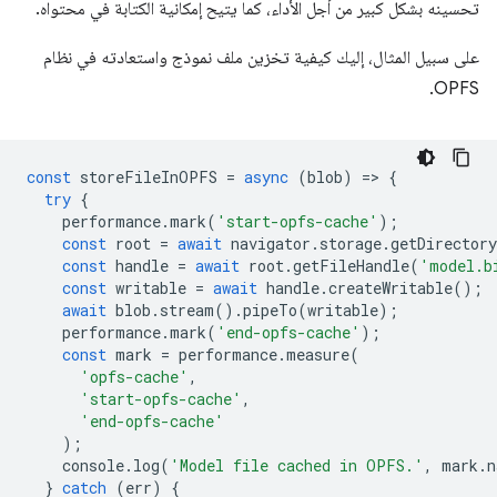
تحسينه بشكل كبير من أجل الأداء، كما يتيح إمكانية الكتابة في محتواه.
على سبيل المثال، إليك كيفية تخزين ملف نموذج واستعادته في نظام
OPFS.
const
storeFileInOPFS
=
async
(
blob
)
=
>
{
try
{
performance
.
mark
(
'start-opfs-cache'
);
const
root
=
await
navigator
.
storage
.
getDirectory
const
handle
=
await
root
.
getFileHandle
(
'model.b
const
writable
=
await
handle
.
createWritable
();
await
blob
.
stream
().
pipeTo
(
writable
);
performance
.
mark
(
'end-opfs-cache'
);
const
mark
=
performance
.
measure
(
'opfs-cache'
,
'start-opfs-cache'
,
'end-opfs-cache'
);
console
.
log
(
'Model file cached in OPFS.'
,
mark
.
n
}
catch
(
err
)
{