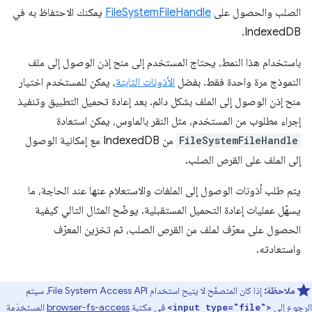
الصلب والحصول على
FileSystemFileHandle
يمكنك الاحتفاظ به في
IndexedDB.
باستخدام هذا النمط، يحتاج المستخدم إلى منح إذن الوصول إلى ملف
النموذج مرة واحدة فقط. بفضل
الأذونات الثابتة
، يمكن للمستخدم اختيار
منح إذن الوصول إلى الملف بشكل دائم. بعد إعادة تحميل التطبيق وتنفيذ
إجراء مطلوب من المستخدم، مثل النقر بالماوس، يمكن استعادة
FileSystemFileHandle
من IndexedDB مع إمكانية الوصول
إلى الملف على القرص الصلب.
يتم طلب أذونات الوصول إلى الملفات والاستعلام عنها عند الحاجة، ما
يسهّل عمليات إعادة التحميل المستقبلية. يوضّح المثال التالي كيفية
الحصول على معرّف لملف من القرص الصلب، ثم تخزين المعرّف
واستعادته.
ملاحظة:
إذا كان المتصفّح لا يتيح استخدام File System Access API، سيتم
الرجوع إلى
في مكتبة
browser-fs-access
المستخدَمة
<input type="file">