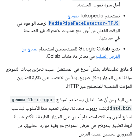
أجل ميزة تمويه الخلفية.
تستخدم Tokopedia
نموذج
MediaPipeFaceDetector-TFJS
لرصد الوجوه في
الوقت الفعلي من أجل منع عمليات الاشتراك غير الصالحة
في خدمتها.
يتيح Google Colab للمستخدمين استخدام
نماذج من
القرص الصلب
في دفاتر ملاحظات Colab.
لإطلاق تطبيقاتك بشكل أسرع في المستقبل، عليك تخزين بيانات النموذج
مؤقتًا على الجهاز بشكل صريح، بدلاً من الاعتماد على ذاكرة التخزين
المؤقت الضمنية للمتصفح عبر HTTP.
على الرغم من أنّ هذا الدليل يستخدم نموذج
gemma-2b-it-gpu-
int4.bin
لإنشاء روبوت محادثة، يمكن تعميم هذا الأسلوب ليناسب
نماذج أخرى وحالات استخدام أخرى على الجهاز. الطريقة الأكثر شيوعًا
لربط تطبيق بنموذج هي عرض النموذج مع بقية موارد التطبيق. من
الضروري تحسين عملية العرض.