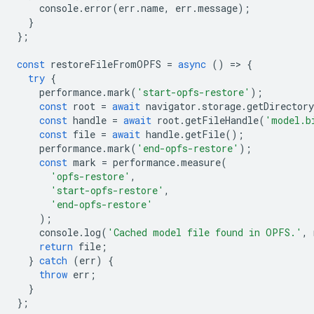
console
.
error
(
err
.
name
,
err
.
message
);
}
};
const
restoreFileFromOPFS
=
async
()
=
>
{
try
{
performance
.
mark
(
'start-opfs-restore'
);
const
root
=
await
navigator
.
storage
.
getDirectory
const
handle
=
await
root
.
getFileHandle
(
'model.b
const
file
=
await
handle
.
getFile
();
performance
.
mark
(
'end-opfs-restore'
);
const
mark
=
performance
.
measure
(
'opfs-restore'
,
'start-opfs-restore'
,
'end-opfs-restore'
);
console
.
log
(
'Cached model file found in OPFS.'
,
return
file
;
}
catch
(
err
)
{
throw
err
;
}
};