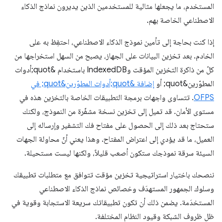
المستخدم، ما يجعلها مثالية للمستخدمين الذين يديرون نماذج الذكاء
الاصطناعي الخاصة بهم.
إذا كنت بحاجة إلى تأمين نموذج الذكاء الاصطناعي، احتفِظ به على
الخادم. بعد تخزين البيانات على الجهاز، يصبح من السهل استخراجها من
كلّ من ذاكرة التخزين المؤقت وIndexedDB باستخدام &quot;أدوات
المطوّرين&quot; أو
إضافة &quot;أدوات المطوّرين&quot; في
OFPS
. تتساوى واجهات برمجة التطبيقات الخاصة بالتخزين هذه في
مستوى الأمان. قد تميل إلى تخزين نسخة مشفّرة من النموذج، ولكنك
ستحتاج بعد ذلك إلى الحصول على مفتاح فك التشفير وإرساله إلى
العميل، ما قد يؤدي إلى اعتراض المفتاح. وهذا يعني أنّ محاولة الجهات
السيئة سرقة نموذجك ستكون أصعب قليلاً، ولكنها ليست مستحيلة.
ننصحك باختيار استراتيجية تخزين مؤقت تتوافق مع متطلبات تطبيقك
وسلوك الجمهور المستهدَف وخصائص نماذج الذكاء الاصطناعي
المستخدَمة. يضمن ذلك أن تكون تطبيقاتك سريعة الاستجابة وقوية في
ظل ظروف الشبكة وقيود النظام المختلفة.