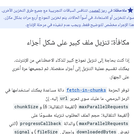
ملاحظة:
في
رمز المصدر
، تتنافس السباقات التجريبية مع جميع طرق التخزين الأخرى،
سواء للتخزين أو للاستعادة. في أسوأ الحالات، يتم تخزين النموذج أربع مرات بشكل مكرّر.
هذا الإجراء مخصّص للتوضيح فقط، ويجب عدم تنفيذه في مرحلة الإنتاج.
مكافأة: تنزيل ملف كبير على شكل أجزاء
إذا كنت بحاجة إلى تنزيل نموذج كبير للذكاء الاصطناعي من الإنترنت،
يمكنك تقسيم عملية التنزيل إلى أجزاء منفصلة، ثم تجميعها مرة أخرى
على الجهاز.
توفر الحزمة
fetch-in-chunks
دالة مساعدة يمكنك استخدامها في
الرمز البرمجي. ما عليك سوى تمرير
url
إليه. إنّ
maxParallelRequests
(القيمة التلقائية: 6) و
chunkSize
(القيمة التلقائية: حجم الملف المطلوب تنزيله مقسومًا على
maxParallelRequests
) والدالة
progressCallback
(التي
تعرض
downloadedBytes
وإجمالي
fileSize
) و
signal