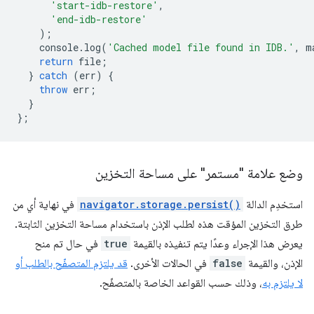
'start-idb-restore'
,
'end-idb-restore'
);
console
.
log
(
'Cached model file found in IDB.'
,
m
return
file
;
}
catch
(
err
)
{
throw
err
;
}
};
وضع علامة "مستمر" على مساحة التخزين
استخدِم الدالة
navigator.storage.persist()
في نهاية أي من
طرق التخزين المؤقت هذه لطلب الإذن باستخدام مساحة التخزين الثابتة.
يعرض هذا الإجراء وعدًا يتم تنفيذه بالقيمة
true
في حال تم منح
الإذن، والقيمة
false
في الحالات الأخرى.
قد يلتزم المتصفّح بالطلب أو
لا يلتزم به
، وذلك حسب القواعد الخاصة بالمتصفّح.