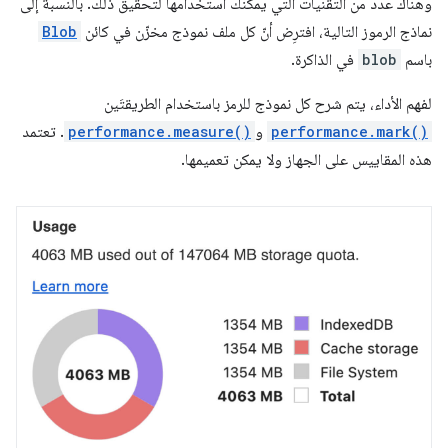
وهناك عدد من التقنيات التي يمكنك استخدامها لتحقيق ذلك. بالنسبة إلى
نماذج الرموز التالية، افترِض أنّ كل ملف نموذج مخزّن في كائن
Blob
باسم
blob
في الذاكرة.
لفهم الأداء، يتم شرح كل نموذج للرمز باستخدام الطريقتَين
performance.mark()
و
performance.measure()
. تعتمد
هذه المقاييس على الجهاز ولا يمكن تعميمها.