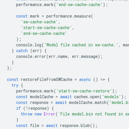
performance
.
mark
(
'end-sw-cache-cache'
);
const
mark
=
performance
.
measure
(
'sw-cache-cache'
,
'start-sw-cache-cache'
,
'end-sw-cache-cache'
);
console
.
log
(
'Model file cached in sw-cache.'
,
ma
}
catch
(
err
)
{
console
.
error
(
err
.
name
,
err
.
message
);
}
};
const
restoreFileFromSWCache
=
async
()
=
>
{
try
{
performance
.
mark
(
'start-sw-cache-restore'
);
const
modelCache
=
await
caches
.
open
(
'models'
);
const
response
=
await
modelCache
.
match
(
'model.b
if
(
!
response
)
{
throw
new
Error
(
`File model.bin not found in s
}
const
file
=
await
response
.
blob
();