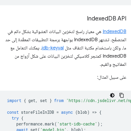
Indexed
DB API
IndexedDB
هي معيار راسخ لتخزين البيانات العشوائية بشكل دائم في
المتصفّح. تشتهر IndexedDB بواجهة برمجة التطبيقات المعقّدة إلى حد
ما، ولكن باستخدام مكتبة التفاف مثل
idb-keyval
، يمكنك التعامل مع
IndexedDB كمتجر كلاسيكي لتخزين البيانات على شكل أزواج من
المفاتيح والقيم.
على سبيل المثال:
import
{
get
,
set
}
from
'https://cdn.jsdelivr.net/n
const
storeFileInIDB
=
async
(
blob
)
=
>
{
try
{
performance
.
mark
(
'start-idb-cache'
);
await
set
(
'model.bin'
,
blob
);