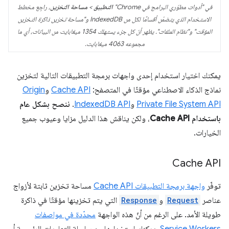
في "أدوات مطوّري البرامج في Chrome"
التطبيق
>
مساحة التخزين
، راجِع مخطط
الاستخدام الذي يتضمّن أقسامًا لكل من IndexedDB و"مساحة تخزين ذاكرة التخزين
المؤقت" و"نظام الملفات". يظهر أنّ كل جزء يستهلك 1354 ميغابايت من البيانات، أي ما
مجموعه 4063 ميغابايت.
يمكنك اختيار استخدام إحدى واجهات برمجة التطبيقات التالية لتخزين
نماذج الذكاء الاصطناعي مؤقتًا في المتصفح:
Cache API
و
Origin
Private File System API
و
IndexedDB API
.
ننصح بشكل عام
باستخدام Cache API
، ولكن يناقش هذا الدليل مزايا وعيوب جميع
الخيارات.
Cache API
توفّر
واجهة برمجة التطبيقات Cache API
مساحة تخزين ثابتة لأزواج
عناصر
Request
و
Response
التي يتم تخزينها مؤقتًا في ذاكرة
طويلة الأمد. على الرغم من أنّ هذه الواجهة
محدّدة في مواصفات