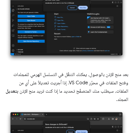
بعد منح الإذن بالوصول، يمكنك التنقّل في التسلسل الهرمي للمجلدات
وفتح الملفات في محرّر VS Code. إذا أجريت تعديلاً على أي من
الملفات، سيطلب منك المتصفّح تحديد ما إذا كنت تريد منح الإذن
بتعديل
المجلد.