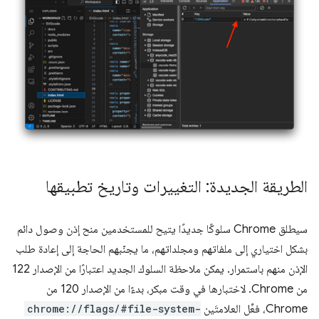
الطريقة الجديدة: التغييرات وتاريخ تطبيقها
سيطلق Chrome سلوكًا جديدًا يتيح للمستخدمين منح إذن وصول دائم
بشكل اختياري إلى ملفاتهم ومجلداتهم، ما يجنّبهم الحاجة إلى إعادة طلب
الإذن منهم باستمرار. يمكن ملاحظة السلوك الجديد اعتبارًا من الإصدار 122
من Chrome. لاختبارها في وقت مبكر، بدءًا من الإصدار 120 من
Chrome، فعِّل العلامتَين
chrome://flags/#file-system-