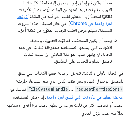
سابقًا، ولكن تم إبطال إذن الوصول إليه تلقائيًا لأنّ علامة
التبويب تم تصغيرها لفترة من الوقت. (يتم إبطال الأذونات
تلقائيًا استنادًا إلى المنطق نفسه الموضّح في المقالة
أذونات
لمرة واحدة في Chrome
). في حال استيفاء هذه الشروط
المسبقة، سيتم عرض الطلب الجديد المكوّن من ثلاثة أجزاء.
يجب أن يكون المستخدم قد ثبّت التطبيق، وستبقى
الأذونات التي يمنحها المستخدم محفوظة تلقائيًا. في هذه
الحالة، لن يظهر طلب الموافقة الثلاثي، بل سيتم تلقائيًا
تطبيق السلوك الجديد على التطبيق.
في الحالة الأولى والثانية، تعرض الرسالة جميع الكائنات التي سبق
للتطبيق الوصول إليها، وليس فقط الكائن الذي يتم استدعاء طريقة
requestPermission()
له.
FileSystemHandle
تماشيًا مع
طريقة عملها في الأذونات التي تُمنح لمرة واحدة
، إذا رفض المستخدم
الطلب أو تجاهله أكثر من ثلاث مرات، لن يظهر الطلب مرة أخرى، وسيظهر
بدلاً منه طلب الإذن العادي.