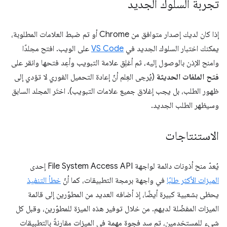
تجربة السلوك الجديد
إذا كان لديك إصدار متوافق من Chrome أو تم ضبط العلامات المطلوبة،
يمكنك اختبار السلوك الجديد في
VS Code
على الويب. افتح مجلدًا
وامنح الإذن بالوصول إليه، ثم أغلِق علامة التبويب وأعِد فتحها وانقر على
فتح الملفات الحديثة
(يُرجى العِلم أنّ إعادة التحميل الفوري لا تؤدي إلى
ظهور الطلب، بل يجب إغلاق جميع علامات التبويب). اختَر المجلد السابق
وسيظهر الطلب الجديد.
الاستنتاجات
يُعدّ منح أذونات دائمة لواجهة File System Access API إحدى
الميزات الأكثر طلبًا
في واجهة برمجة التطبيقات، كما أنّ
خطأ التنفيذ
يحظى بشعبية كبيرة أيضًا، إذ أضافه العديد من المطوّرين إلى قائمة
الميزات المفضّلة لديهم. من خلال توفير هذه الميزة للمطوّرين، وقبل كل
شيء للمستخدمين، تم سد فجوة مهمة في الميزات مقارنةً بالتطبيقات