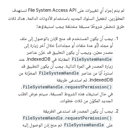
لم يتم إجراء أي تغييرات على File System Access API تستهدف
المطوّرين. لتفعيل السلوك الجديد باستخدام الأذونات الدائمة، هناك ثلاث
طرق تتضمّن شروطًا مسبقة مختلفة يجب استيفاؤها:
يجب أن يكون المستخدم قد منح الإذن بالوصول إلى ملف
أو مجلد (أو عدة ملفات أو مجلدات) خلال آخر زيارة إلى
مصدر معيّن، ويجب أن يكون التطبيق قد خزّن عناصر
FileSystemHandle
المقابلة في IndexedDB. عند
زيارة المصدر في المرة التالية، يجب أن يكون التطبيق قد
استردّ أيًا من عناصر
FileSystemHandle
المخزّنة من
IndexedDB، ثم استدعى طريقة
.
FileSystemHandle.requestPermission()
في حال استيفاء هذه الشروط المسبقة، سيتم عرض الطلب
الجديد المكوّن من ثلاث خطوات.
يجب أن يكون المصدر قد استدعى الطريقة
FileSystemHandle.requestPermission()
على
FileSystemHandle
تم منح إذن الوصول إليه