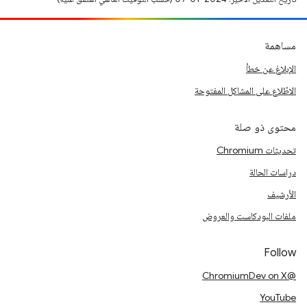
مساهمة
الإبلاغ عن خطأ
الاطّلاع على المشاكل المفتوحة
محتوى ذو صلة
تحديثات Chromium
دراسات الحالة
الأرشيف
ملفات البودكاست والعروض
Follow
@ChromiumDev on X
YouTube