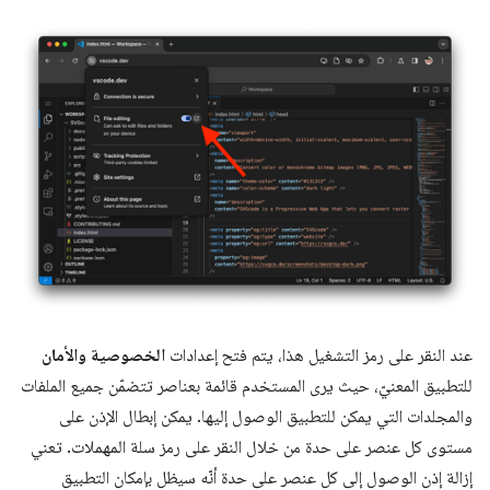
عند النقر على رمز التشغيل هذا، يتم فتح إعدادات
الخصوصية والأمان
للتطبيق المعنيّ، حيث يرى المستخدم قائمة بعناصر تتضمّن جميع الملفات
والمجلدات التي يمكن للتطبيق الوصول إليها. يمكن إبطال الإذن على
مستوى كل عنصر على حدة من خلال النقر على رمز سلة المهملات. تعني
إزالة إذن الوصول إلى كل عنصر على حدة أنّه سيظل بإمكان التطبيق