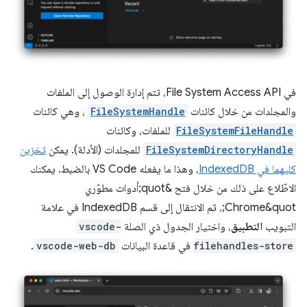
في File System Access API، تتم إدارة الوصول إلى الملفات
والمجلدات من خلال كائنات
FileSystemHandle
، وهي كائنات
FileSystemFileHandle
للملفات، وكائنات
FileSystemDirectoryHandle
للمجلدات (الأدلة). يمكن
تخزين
كليهما في IndexedDB
، وهذا ما يفعله VS Code بالضبط. يمكنك
الاطّلاع على ذلك من خلال فتح &quot;أدوات مطوّري
Chrome&quot;، ثم الانتقال إلى قسم IndexedDB في علامة
التبويب
التطبيق
، واختيار الجدول ذي الصلة
vscode-
filehandles-store
في قاعدة البيانات
vscode-web-db
.