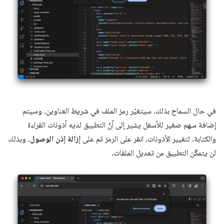
في حال السماح بذلك، سيتغيّر رمز الملف في شريط العناوين، وسيتم
إضافة سهم صغير للأسفل يشير إلى أنّ التطبيق لديه أذونات القراءة
والكتابة. لتغيير الأذونات، انقر على الرمز ثم على
إزالة إذن الوصول
، وبذلك
لن يتمكّن التطبيق من تعديل الملفات.