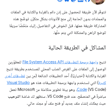
تتوفّر الآن طريقة للحصول على إذن دائم بالقراءة والكتابة في الملفات
والمجلدات بدون الحاجة إلى منح الأذونات بشكل متكرّر. توضّح هذه
المشاركة طريقة عملها. قبل الخوض في التفاصيل، إليك ملخّصًا سريعًا
للوضع الراهن والمشكلة التي يتم حلّها.
المشاكل في الطريقة الحالية
تتيح
واجهة برمجة التطبيقات File System Access API
للمطوّرين
الوصول إلى الملفات على القرص الصلب المحلي للمستخدم بطريقة تتيح
القراءة والكتابة (اختياريًا). أحد التطبيقات الشائعة (من بين
تطبيقات أخرى
كثيرة
) التي تستخدم واجهة برمجة التطبيقات هذه هو
Visual Studio
Code
(VS Code)، وهو بيئة تطوير متكاملة من Microsoft تعمل
مباشرةً في المتصفّح. عند فتح VS Code، ستظهر لك شاشة
الترحيب
حيث يمكنك إنشاء ملف جديد أو فتح ملف أو مجلد حالي.