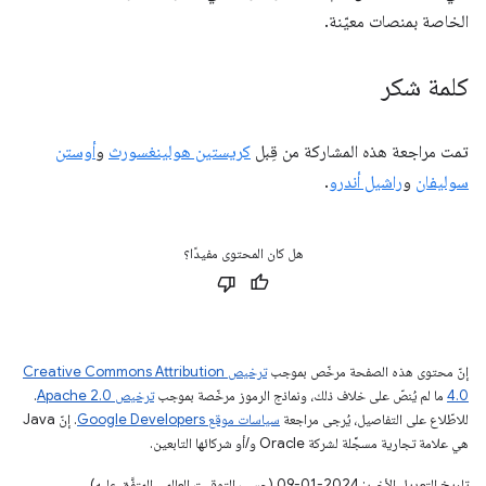
الخاصة بمنصات معيّنة.
كلمة شكر
تمت مراجعة هذه المشاركة من قِبل
كريستين هولينغسورث
و
أوستن
سوليفان
و
راشيل أندرو
.
هل كان المحتوى مفيدًا؟
إنّ محتوى هذه الصفحة مرخّص بموجب
ترخيص Creative Commons Attribution
4.0‏
ما لم يُنصّ على خلاف ذلك، ونماذج الرموز مرخّصة بموجب
ترخيص Apache 2.0‏
.
للاطّلاع على التفاصيل، يُرجى مراجعة
سياسات موقع Google Developers‏
. إنّ Java
هي علامة تجارية مسجَّلة لشركة Oracle و/أو شركائها التابعين.
تاريخ التعديل الأخير: 2024-01-09 (حسب التوقيت العالمي المتفَّق عليه)