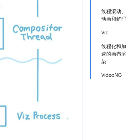
线程滚动、
动画和解码
Viz
线程化和加
速的画布渲
染
VideoNG