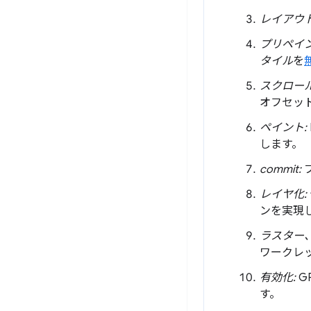
レイアウト
プリペイン
タイル
を
スクロール
オフセッ
ペイント:
します。
commit:
レイヤ化:
ンを実現
ラスター
ワークレ
有効化:
G
す。