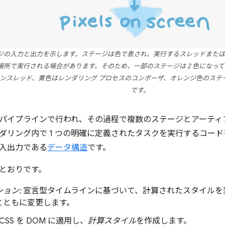
ジの入力と出力を示します。ステージは色で表され、実行するスレッドまたは
場所で実行される場合があります。そのため、一部のステージは 2 色になっ
インスレッド、黄色はレンダリング プロセスのコンポーザ、オレンジ色のステ
です。
パイプラインで行われ、その過程で複数のステージとアーティ
ダリング内で 1 つの明確に定義されたタスクを実行するコー
入出力である
データ構造
です。
とおりです。
ョン:
宣言型タイムラインに基づいて、計算されたスタイルを
とともに変更します。
CSS を DOM に適用し、
計算スタイル
を作成します。