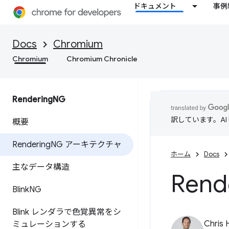
ドキュメント
事例
Docs
Chromium
Chromium
Chromium Chronicle
Rendering
NG
訳しています。A
概要
Rendering
NG アーキテクチャ
ホーム
Docs
主なデータ構造
Rend
Blink
NG
Blink レンダラで色覚異常をシ
Chris 
ミュレーションする