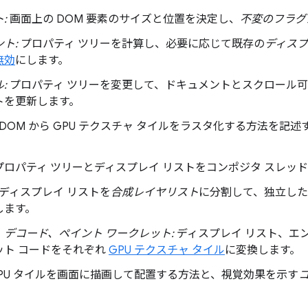
:
画面上の DOM 要素のサイズと位置を決定し、
不変のフラグ
ト:
プロパティ ツリーを計算し、必要に応じて既存の
ディスプ
無効
にします。
:
プロパティ ツリーを変更して、ドキュメントとスクロール可能
トを更新します。
DOM から GPU テクスチャ タイルをラスタ化する方法を記
プロパティ ツリーとディスプレイ リストをコンポジタ スレッ
ディスプレイ リストを
合成レイヤリスト
に分割して、独立し
します。
、デコード、ペイント ワークレット:
ディスプレイ リスト、エ
ット コードをそれぞれ
GPU テクスチャ タイル
に変換します。
PU タイルを画面に描画して配置する方法と、視覚効果を示す