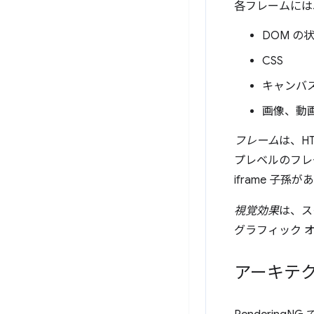
各フレームには
DOM の
CSS
キャンバ
画像、動画
フレーム
は、H
プレベルのフレ
iframe 子孫
視覚効果
は、ス
グラフィック 
アーキテク