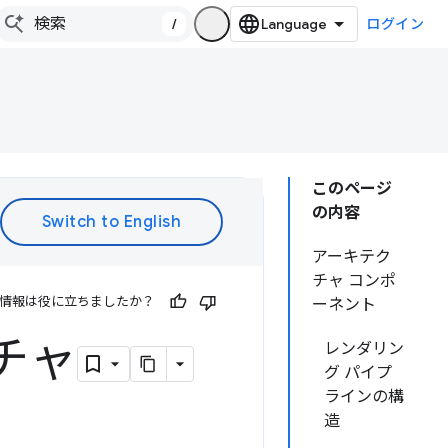
/
ログイン
このページ
の内容
アーキテク
チャ コンポ
情報は役に立ちましたか？
ーネント
チャ
レンダリン
グ パイプ
ラインの構
造