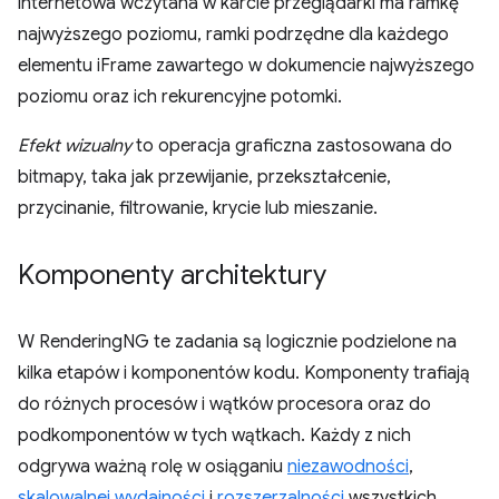
internetowa wczytana w karcie przeglądarki ma ramkę
najwyższego poziomu, ramki podrzędne dla każdego
elementu iFrame zawartego w dokumencie najwyższego
poziomu oraz ich rekurencyjne potomki.
Efekt wizualny
to operacja graficzna zastosowana do
bitmapy, taka jak przewijanie, przekształcenie,
przycinanie, filtrowanie, krycie lub mieszanie.
Komponenty architektury
W RenderingNG te zadania są logicznie podzielone na
kilka etapów i komponentów kodu. Komponenty trafiają
do różnych procesów i wątków procesora oraz do
podkomponentów w tych wątkach. Każdy z nich
odgrywa ważną rolę w osiąganiu
niezawodności
,
skalowalnej wydajności
i
rozszerzalności
wszystkich