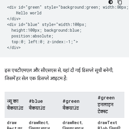
<div id="green" style="background:green; width:80px;"
    Hello world

</div>

<div id="blue" style="width:100px;

  height:100px; background:blue;

  position:absolute;

  top:0; left:0; z-index:-1;">

इस एचटीएमएल और सीएसएस से, यहां दी गई डिसप्ले सूची बनेगी,
जिसमें हर सेल एक डिसप्ले आइटम है:
#green
#blue
#green
व्यू का
इनलाइन
बैकग्राउंड
बैकग्राउंड
बैकग्राउंड
टेक्स्ट
draw
draw
Rect
draw
Rect
draw
Text
,
,
Rect
Blob
का
जिसका साइज़
जिसका साइज़
, जिसकी