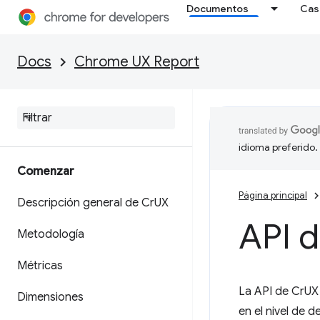
Documentos
Cas
Docs
Chrome UX Report
idioma preferido.
Comenzar
Página principal
Descripción general de Cr
UX
API d
Metodología
Métricas
La API de CrUX 
Dimensiones
en el nivel de d