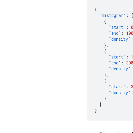
{
"histogram"
:
{
"start"
:
"end"
:
10
"density"
},
{
"start"
:
"end"
:
30
"density"
},
{
"start"
:
"density"
}
]
}