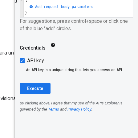
Modelo de
datos
Grabar
Identificad
ores
para un URI específico, como
Origen
URL
Dimension
visionada para el uso de
es
Métrica
Período de
recopilació