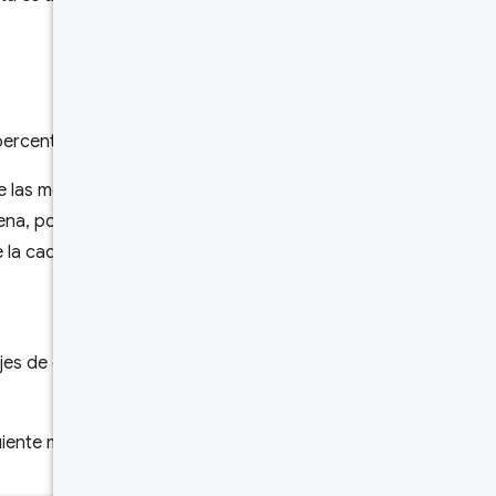
rcentiles y fracciones.
 las métricas
a, por lo que no se
 la cadena).
jes de cargas de página que
uiente manera: