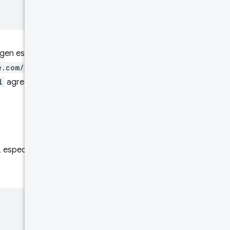
igen establecido en
e.com/
,
l
agregados, ya que todas
 específica. Volvamos a ver el