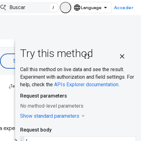
/
Acceder
En esta
página
Caso de uso
común
¿Te ha resultado útil?
Clave de API
de CrUX
Adquiere y
usa una
 experiencia del usuario real
clave de
API