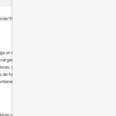
com/foo.html
, solo se
ga un registro. Por ejemplo, un
 cargas que se realizaron en
res, y la falta de
 de forma implícita. Por
contiene información sobre las
sta es una clase general de