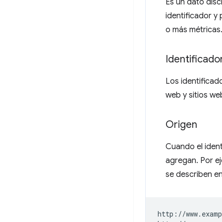
Es un dato disc
identificador y
o más métricas
Identificado
Los identificad
web y sitios we
Origen
Cuando el ident
agregan. Por e
se describen en
http://www.examp