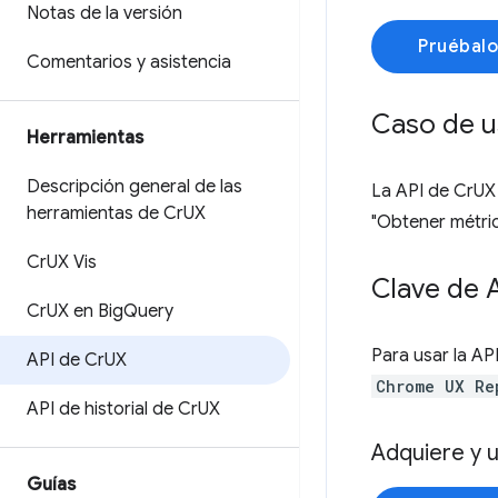
Notas de la versión
Pruébalo
Comentarios y asistencia
Caso de 
Herramientas
Descripción general de las
La API de CrUX 
herramientas de Cr
UX
"Obtener métric
Cr
UX Vis
Clave de 
Cr
UX en Big
Query
Para usar la AP
API de Cr
UX
Chrome UX Re
API de historial de Cr
UX
Adquiere y u
Guías