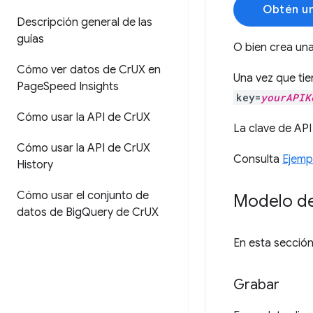
Obtén un
Descripción general de las
guías
O bien crea una
Cómo ver datos de Cr
UX en
Una vez que tie
Page
Speed Insights
key=
yourAPIK
Cómo usar la API de Cr
UX
La clave de API
Cómo usar la API de Cr
UX
Consulta
Ejemp
History
Cómo usar el conjunto de
Modelo de
datos de Big
Query de Cr
UX
En esta sección,
Grabar