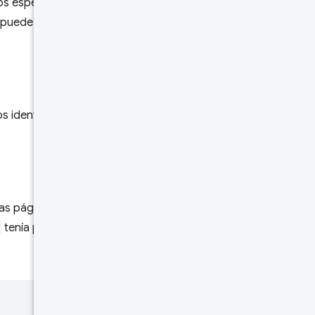
os específicos para un
o puede contener datos de una
Cuerpo de
la solicitud
Cuerpo de
la
respuesta
os identificadores son páginas
Límites de
frecuencia
Probar
las páginas de ese origen se
tenía páginas como las que