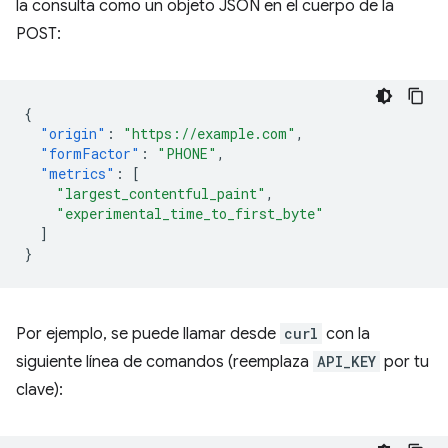
la consulta como un objeto JSON en el cuerpo de la
POST:
{
"origin"
:
"https://example.com"
,
"formFactor"
:
"PHONE"
,
"metrics"
:
[
"largest_contentful_paint"
,
"experimental_time_to_first_byte"
]
}
Por ejemplo, se puede llamar desde
curl
con la
siguiente línea de comandos (reemplaza
API_KEY
por tu
clave):