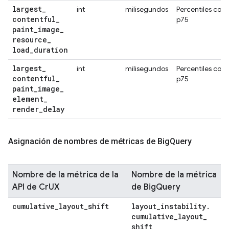
largest
_
int
milisegundos
Percentiles con
contentful
_
p75
paint
_
image
_
resource
_
load
_
duration
largest
_
int
milisegundos
Percentiles con
contentful
_
p75
paint
_
image
_
element
_
render
_
delay
Asignación de nombres de métricas de Big
Query
Nombre de la métrica de la
Nombre de la métrica
API de CrUX
de BigQuery
cumulative
_
layout
_
shift
layout
_
instability
.
cumulative
_
layout
_
shift