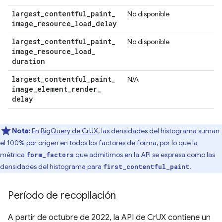
largest
_
contentful
_
paint
_
No disponible
image
_
resource
_
load
_
delay
largest
_
contentful
_
paint
_
No disponible
image
_
resource
_
load
_
duration
largest
_
contentful
_
paint
_
N/A
image
_
element
_
render
_
delay
Nota:
En
BigQuery de CrUX
, las densidades del histograma suman
el 100% por origen en todos los factores de forma, por lo que la
métrica
que admitimos en la API se expresa como las
form_factors
densidades del histograma para
.
first_contentful_paint
Período de recopilación
A partir de octubre de 2022, la API de CrUX contiene un