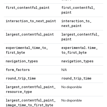
first
_
contentful
_
paint
first
_
contentful
_
paint
interaction
_
to
_
next
_
paint
interaction
_
to
_
next
_
paint
largest
_
contentful
_
paint
largest
_
contentful
_
paint
experimental
_
time
_
to
_
experimental
.
time
_
first
_
byte
to
_
first
_
byte
navigation
_
types
navigation
_
types
form
_
factors
N/A
round
_
trip
_
time
round
_
trip
_
time
largest
_
contentful
_
paint
_
No disponible
resource
_
type
largest
_
contentful
_
paint
_
No disponible
image
_
time
_
to
_
first
_
byte