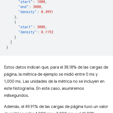
"start"
:
1000
,
"end"
:
3000
,
"density"
:
0.4991
},
{
"start"
:
3000
,
"density"
:
0.1192
}
]
}
Estos datos indican que, para el 38.18% de las cargas de
página, la métrica de ejemplo se midió entre 0 ms y
1,000 ms. Las unidades de la métrica no se incluyen en
este histograma. En este caso, asumiremos
milisegundos.
Además, el 49.91% de las cargas de página tuvo un valor