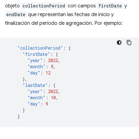
objeto
collectionPeriod
con campos
firstDate
y
endDate
que representan las fechas de inicio y
finalización del período de agregación. Por ejemplo:
"collectionPeriod"
:
{
"firstDate"
:
{
"year"
:
2022
,
"month"
:
9
,
"day"
:
12
},
"lastDate"
:
{
"year"
:
2022
,
"month"
:
10
,
"day"
:
9
}
}