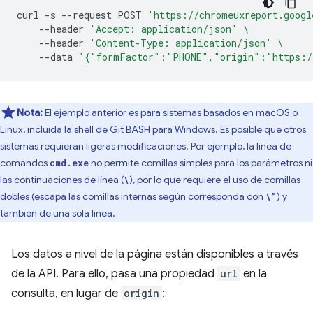
curl
-s
--request
POST
'https://chromeuxreport.googl
--header
'Accept: application/json'
\
--header
'Content-Type: application/json'
\
--data
'{"formFactor":"PHONE","origin":"https:/
Nota:
El ejemplo anterior es para sistemas basados en macOS o
Linux, incluida la shell de Git BASH para Windows. Es posible que otros
sistemas requieran ligeras modificaciones. Por ejemplo, la línea de
comandos
no permite comillas simples para los parámetros ni
cmd.exe
las continuaciones de línea (
), por lo que requiere el uso de comillas
\
dobles (escapa las comillas internas según corresponda con
) y
\"
también de una sola línea.
Los datos a nivel de la página están disponibles a través
de la API. Para ello, pasa una propiedad
url
en la
consulta, en lugar de
origin
: