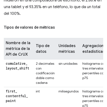
midieron en una computadora de escritorio, el 2.88% en
una tablet y el 93.35% en un teléfono, lo que da un total
del 100%.
Tipos de valores de métricas
Nombre de la
Tipo de
Unidades
Agregacione
métrica de la
datos
métricas
estadísticas
API de CrUX
cumulative
_
2 decimales
sin unidades
histograma con
layout
_
shift
con
tres intervalos,
codificación
percentiles con
doble como
p75
cadena
first
_
int
milisegundos
histograma con
contentful
_
tres intervalos,
paint
percentiles con
p75