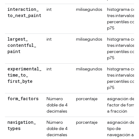
interaction
_
int
milisegundos
histograma con
to
_
next
_
paint
tres intervalos,
percentiles con
p75
largest
_
int
milisegundos
histograma con
contentful
_
tres intervalos,
paint
percentiles con
p75
experimental
_
int
milisegundos
histograma con
time
_
to
_
tres intervalos,
first
_
byte
percentiles con
p75
form
_
factors
Número
porcentaje
asignación de
doble de 4
factor de forma
decimales
a fracción
navigation
_
Número
porcentaje
asignación del
types
doble de 4
tipo de
decimales
navegación a