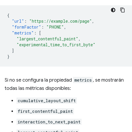
{
"url"
:
"https://example.com/page"
,
"formFactor"
:
"PHONE"
,
"metrics"
:
[
"largest_contentful_paint"
,
"experimental_time_to_first_byte"
]
}
Si no se configura la propiedad
metrics
, se mostrarán
todas las métricas disponibles:
cumulative_layout_shift
first_contentful_paint
interaction_to_next_paint