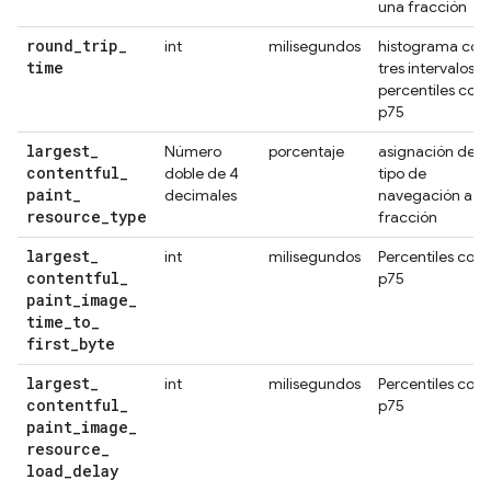
una fracción
round
_
trip
_
int
milisegundos
histograma con
time
tres intervalos,
percentiles con
p75
largest
_
Número
porcentaje
asignación del
contentful
_
doble de 4
tipo de
paint
_
decimales
navegación a la
resource
_
type
fracción
largest
_
int
milisegundos
Percentiles con
contentful
_
p75
paint
_
image
_
time
_
to
_
first
_
byte
largest
_
int
milisegundos
Percentiles con
contentful
_
p75
paint
_
image
_
resource
_
load
_
delay