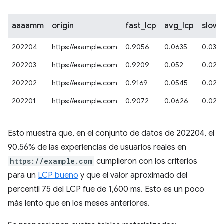
aaaamm
origin
fast_lcp
avg_lcp
slow_
202204
https://example.com
0.9056
0.0635
0.0301
202203
https://example.com
0.9209
0.052
0.027
202202
https://example.com
0.9169
0.0545
0.028
202201
https://example.com
0.9072
0.0626
0.029
Esto muestra que, en el conjunto de datos de 202204, el
90.56% de las experiencias de usuarios reales en
https://example.com
cumplieron con los criterios
para un
LCP bueno
y que el valor aproximado del
percentil 75 del LCP fue de 1,600 ms. Esto es un poco
más lento que en los meses anteriores.