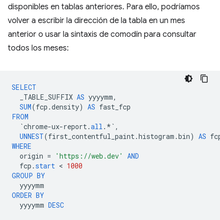
disponibles en tablas anteriores. Para ello, podríamos
volver a escribir la dirección de la tabla en un mes
anterior o usar la sintaxis de comodín para consultar
todos los meses:
SELECT
_TABLE_SUFFIX
AS
yyyymm
,
SUM
(
fcp
.
density
)
AS
fast_fcp
FROM
`
chrome
-
ux
-
report
.
all
.
*`
,
UNNEST
(
first_contentful_paint
.
histogram
.
bin
)
AS
fc
WHERE
origin
=
'https://web.dev'
AND
fcp
.
start
 < 
1000
GROUP
BY
yyyymm
ORDER
BY
yyyymm
DESC