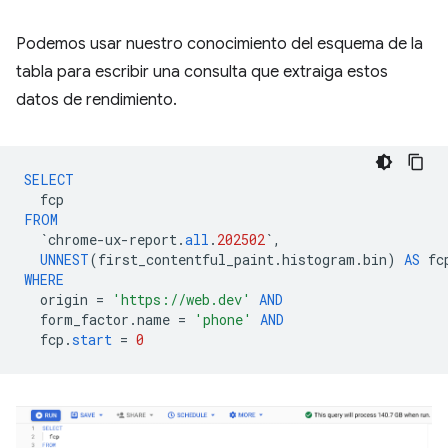
Podemos usar nuestro conocimiento del esquema de la
tabla para escribir una consulta que extraiga estos
datos de rendimiento.
SELECT
fcp
FROM
`
chrome
-
ux
-
report
.
all
.
202502
`
,
UNNEST
(
first_contentful_paint
.
histogram
.
bin
)
AS
fc
WHERE
origin
=
'https://web.dev'
AND
form_factor
.
name
=
'phone'
AND
fcp
.
start
=
0