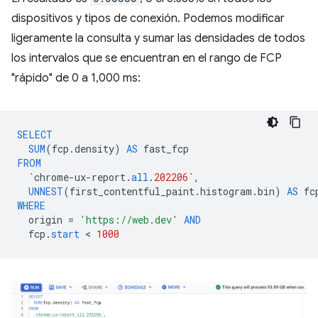
dispositivos y tipos de conexión. Podemos modificar
ligeramente la consulta y sumar las densidades de todos
los intervalos que se encuentran en el rango de FCP
"rápido" de 0 a 1,000 ms:
SELECT
SUM
(
fcp
.
density
)
AS
fast_fcp
FROM
`
chrome
-
ux
-
report
.
all
.
202206
`
,
UNNEST
(
first_contentful_paint
.
histogram
.
bin
)
AS
fc
WHERE
origin
=
'https://web.dev'
AND
fcp
.
start
 < 
1000