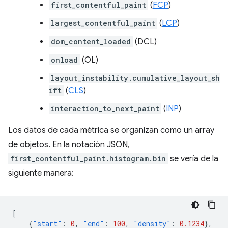
first_contentful_paint
(
FCP
)
largest_contentful_paint
(
LCP
)
dom_content_loaded
(DCL)
onload
(OL)
layout_instability.cumulative_layout_sh
ift
(
CLS
)
interaction_to_next_paint
(
INP
)
Los datos de cada métrica se organizan como un array
de objetos. En la notación JSON,
first_contentful_paint.histogram.bin
se vería de la
siguiente manera:
[
{
"start"
:
0
,
"end"
:
100
,
"density"
:
0.1234
},