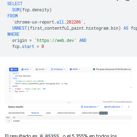
SELECT
SUM
(
fcp
.
density
)
FROM
`
chrome
-
ux
-
report
.
all
.
202206
`
,
UNNEST
(
first_contentful_paint
.
histogram
.
bin
)
AS
fc
WHERE
origin
=
'https://web.dev'
AND
fcp
.
start
=
0
El resultado es
0.05355
, o el 5.355% en todos los