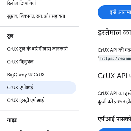
रिलीज़ टिप्पणियां
इसे आज़मा
सुझाव
,
शिकायत
,
राय
,
और सहायता
इस्तेमाल का
टूल
Cr
UX टूल के बारे में खास जानकारी
CrUX API की मदद स
"
https://exam
Cr
UX विज़ुअल
Cr
UX API 
Big
Query पर Cr
UX
Cr
UX एपीआई
CrUX API का इस्त
Cr
UX हिस्ट्री एपीआई
कुंजी की ज़रूरत होत
एपीआई पासको
गाइड