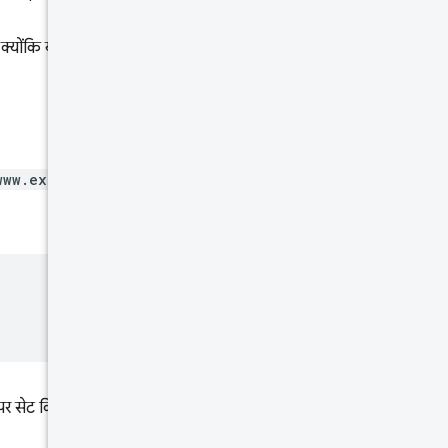
क्योंकि ये सभी पेज उस ऑरिजिन के
www.example.com
के ओरिजनल
र सेट किया गया है, तो सिर्फ़ उस पेज