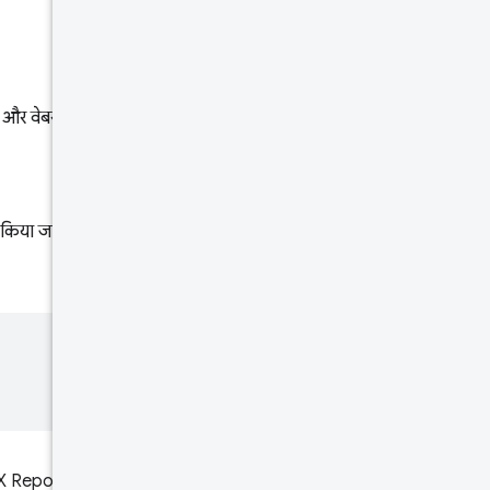
मुख्य भाग
जवाब का
मुख्य भाग
र वेबसाइटें होती हैं.
दर की सीमाएं
इसे आज़माएं!
 किया जाता है. उदाहरण के लिए, मान
eport से क्वेरी करने पर,