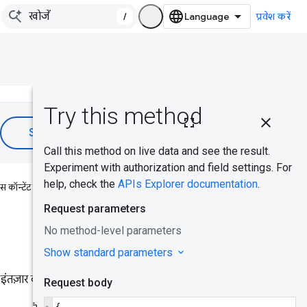
/
प्रवेश करें
इस पेज पर, यह
जानकारी
उपलब्ध है
इस्तेमाल का
इस कॉन्टेंट से आपको मदद मिली?
सामान्य
उदाहरण
CrUX API
पासकोड
ंतज़ार के साथ ऐक्सेस करने की
एपीआई
पासकोड