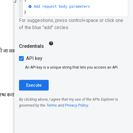
हासिल करना
और उसका
इस्तेमाल
करना
डेटा मॉडल
 जा सकती है. जैसे,
रिकॉर्ड करें
आइडेंटिफ़ायर
शुरुआत की
जगह
पलब्ध कराई गई Google Cloud API
यूआरएल
आयाम
मेट्रिक