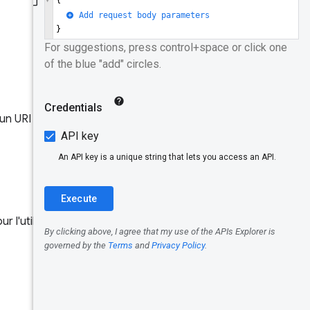
Modèle de
données
Enregistrer
Identifiants
 un URI spécifique, par exemple
Origine
URL
Dimension
s
r l'utilisation de
Chrome UX
Métrique
Période de
collecte