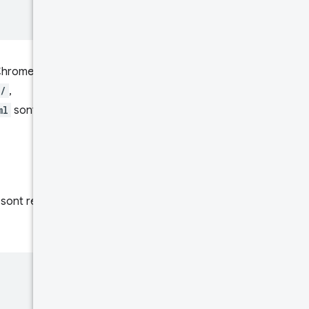
Chrome avec l'origine définie
m/
,
ml
sont renvoyées et
e sont renvoyées. Reprenons le