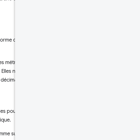
 forme d'histogrammes, de
les métriques
Elles ne sont donc pas
décimales dans la chaîne).
 les pourcentages de
ique.
mme suit: