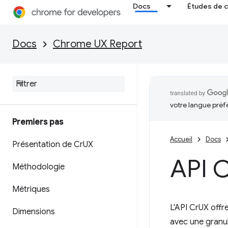
Docs
Études de 
Docs
Chrome UX Report
votre langue préf
Premiers pas
Accueil
Docs
Présentation de Cr
UX
API 
Méthodologie
Métriques
L'API CrUX offr
Dimensions
avec une granula