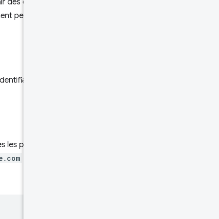
nir des données spécifiques à
ment peut contenir des
Corps de
la réponse
Limites de
débit
identifiants sont des pages
Essayer
es les pages de cette origine
e.com
comporte des pages