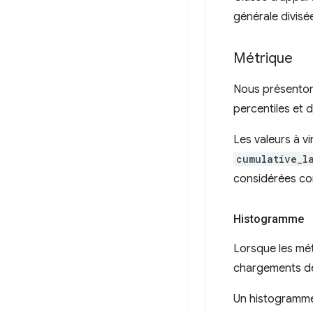
générale divisé
Métrique
Nous présenton
percentiles et d
Les valeurs à v
cumulative_l
considérées com
Histogramme
Lorsque les mé
chargements de
Un histogramme