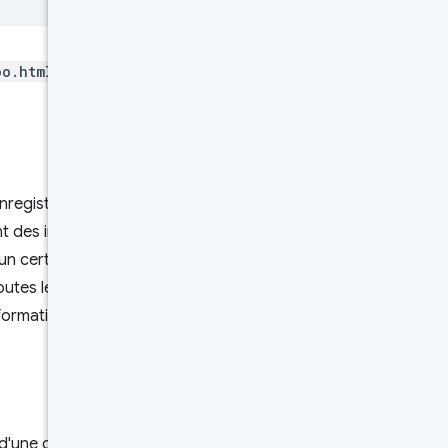
oo.html
, seules les données
enregistrement est agrégé. Par
t des informations sur les
n certain nombre de valeurs.
outes les valeurs. Par exemple,
formations sur les charges qui
t d'une classe d'appareils