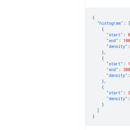
{
"histogram"
:
{
"start"
:
"end"
:
10
"density"
},
{
"start"
:
"end"
:
30
"density"
},
{
"start"
:
"density"
}
]
}