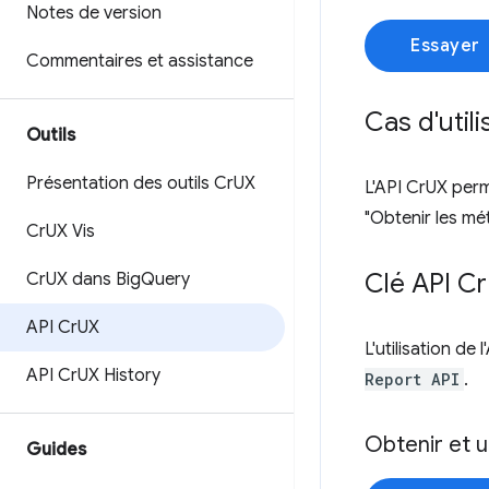
Notes de version
Essayer
Commentaires et assistance
Cas d'util
Outils
Présentation des outils Cr
UX
L'API CrUX perm
"Obtenir les mé
Cr
UX Vis
Clé API Cr
Cr
UX dans Big
Query
API Cr
UX
L'utilisation de
API Cr
UX History
Report API
.
Obtenir et u
Guides