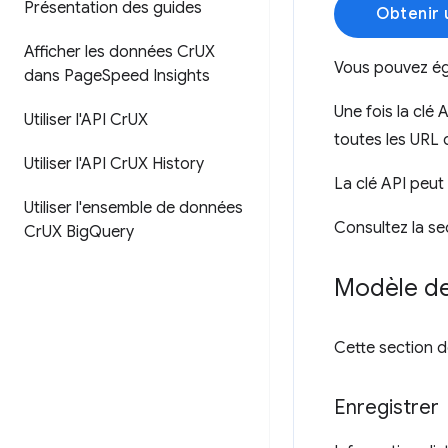
Présentation des guides
Obtenir 
Afficher les données Cr
UX
Vous pouvez ég
dans Page
Speed Insights
Une fois la clé
Utiliser l'API Cr
UX
toutes les URL 
Utiliser l'API Cr
UX History
La clé API peut
Utiliser l'ensemble de données
Consultez la se
Cr
UX Big
Query
Modèle d
Cette section d
Enregistrer