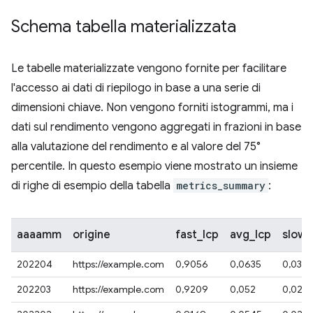
Schema tabella materializzata
Le tabelle materializzate vengono fornite per facilitare
l'accesso ai dati di riepilogo in base a una serie di
dimensioni chiave. Non vengono forniti istogrammi, ma i
dati sul rendimento vengono aggregati in frazioni in base
alla valutazione del rendimento e al valore del 75°
percentile. In questo esempio viene mostrato un insieme
di righe di esempio della tabella
metrics_summary
:
aaaamm
origine
fast_lcp
avg_lcp
slow_
202204
https://example.com
0,9056
0,0635
0,0301
202203
https://example.com
0,9209
0,052
0,027