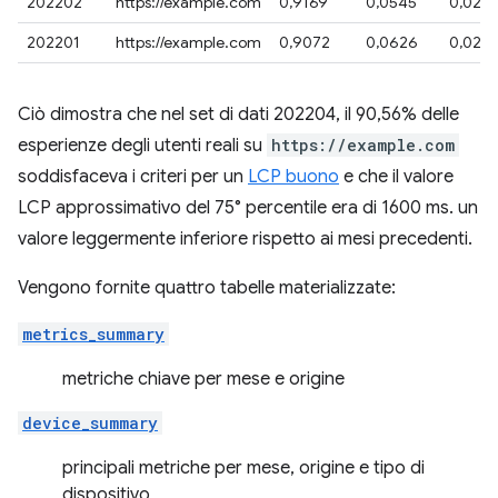
202202
https://example.com
0,9169
0,0545
0,028
202201
https://example.com
0,9072
0,0626
0,029
Ciò dimostra che nel set di dati 202204, il 90,56% delle
esperienze degli utenti reali su
https://example.com
soddisfaceva i criteri per un
LCP buono
e che il valore
LCP approssimativo del 75° percentile era di 1600 ms. un
valore leggermente inferiore rispetto ai mesi precedenti.
Vengono fornite quattro tabelle materializzate:
metrics_summary
metriche chiave per mese e origine
device_summary
principali metriche per mese, origine e tipo di
dispositivo