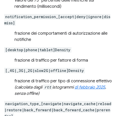
Valore del 75° percentile delle metriche sul
rendimento (millisecondi)
notification_permission_[accept|deny|ignore|dis
miss]
frazione dei comportamenti di autorizzazione alle
notifiche
[desktop|phone|tablet]Density
frazione di traffico per fattore di forma
[_4G|_3G|_2G|slow2G|offline]Density
frazione di traffico per tipo di connessione effettivo
(calcolata dagli
rtt
istogrammi
di febbraio 2025
,
senza offline)
navigation_type_[navigate|navigate_cache|reload
|restore|back_forward|back_forward_cache|preren