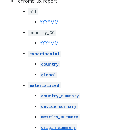
`chrome-ux-report
all
YYYYMM
country_CC
YYYYMM
experimental
country
global
materialized
country_summary
device_summary
metrics_summary
origin_summary