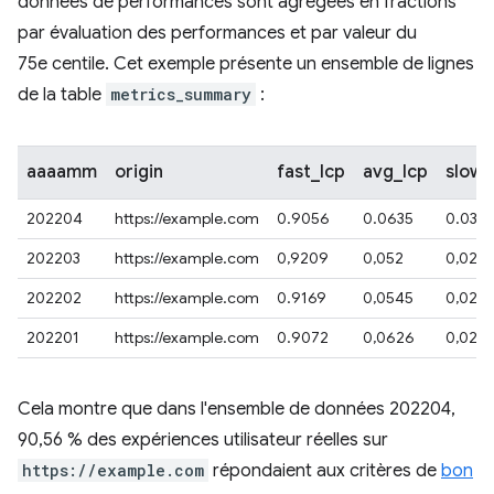
données de performances sont agrégées en fractions
par évaluation des performances et par valeur du
75e centile. Cet exemple présente un ensemble de lignes
de la table
metrics_summary
:
aaaamm
origin
fast_lcp
avg_lcp
slow_
202204
https://example.com
0.9056
0.0635
0.0301
202203
https://example.com
0,9209
0,052
0,027
202202
https://example.com
0.9169
0,0545
0,028
202201
https://example.com
0.9072
0,0626
0,029
Cela montre que dans l'ensemble de données 202204,
90,56 % des expériences utilisateur réelles sur
https://example.com
répondaient aux critères de
bon