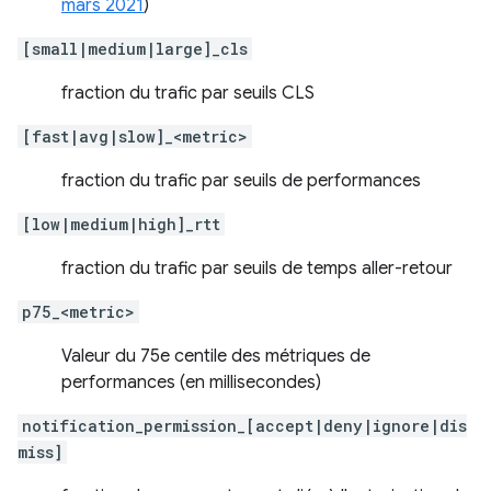
mars 2021
)
[small|medium|large]_cls
fraction du trafic par seuils CLS
[fast|avg|slow]_<metric>
fraction du trafic par seuils de performances
[low|medium|high]_rtt
fraction du trafic par seuils de temps aller-retour
p75_<metric>
Valeur du 75e centile des métriques de
performances (en millisecondes)
notification_permission_[accept|deny|ignore|dis
miss]