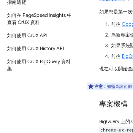
指南總覽
如果您是第一次使
如何在 Page
Speed Insights 中
查看 Cr
UX 資料
前往
Goo
為新專案命
如何使用 Cr
UX API
如果系統
如何使用 Cr
UX History API
前往
Big
如何使用 Cr
UX Big
Query 資料
集
現在可以開始查
注意：
如需查詢範例
專案機構
BigQuery
chrome-ux-re