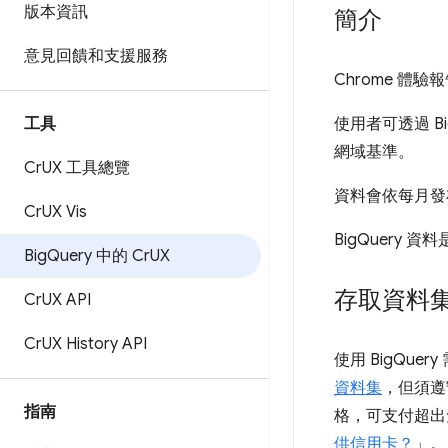
版本資訊
簡介
意見回饋和支援服務
Chrome 體驗
工具
使用者可透過 B
網域基準。
Cr
UX 工具總覽
資料會依每月發
Cr
UX Vis
BigQuery 資料
Big
Query 中的 Cr
UX
存取資料
Cr
UX API
Cr
UX History API
使用 BigQuery
資料集
，但須遵守
指南
格，可支付超出免
供信用卡？
」。