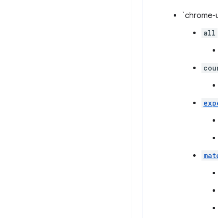
`chrome-u
all
cou
exp
mat