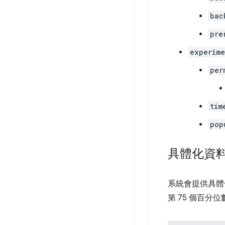
bac
pre
experime
per
tim
pop
具體化資
系統會提供具體
第 75 個百