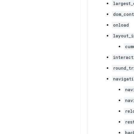
largest_
dom_cont
onload
layout_i
cum
interact
round_tr
navigati
nav
nav
rel
res
bac