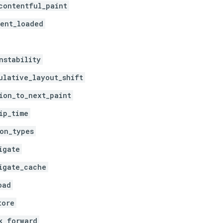
contentful_paint
ent_loaded
nstability
ulative_layout_shift
ion_to_next_paint
ip_time
on_types
igate
igate_cache
oad
tore
k_forward