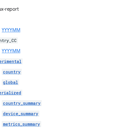
x-report
YYYYMM
ntry_CC
YYYYMM
erimental
country
global
erialized
country_summary
device_summary
metrics_summary