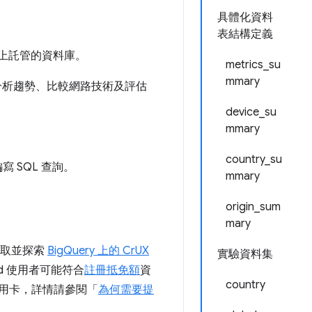
具體化資料
表結構定義
ud 上託管的資料庫。
metrics_su
mmary
，例如分析趨勢、比較網路技術及評估
device_su
mmary
country_su
 SQL 查詢。
mmary
origin_sum
mary
存取並探索
BigQuery 上的 CrUX
實驗資料集
oud 使用者可能符合
註冊抵免額
資
country
供信用卡，詳情請參閱「
為何需要提