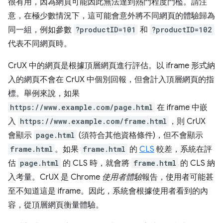
很有用，因為網頁可能因此無法達到熱門程度門檻。請注
意，在極少數情況下，這可能會意外將不同網頁的體驗歸為
同一組，例如參數
?productID=101
和
?productID=102
代表不同網頁時。
CrUX 中的網頁是根據頂層網頁進行評估。以 iframe 形式納
入的網頁不會在 CrUX 中個別回報，但會計入頂層網頁的指
標。舉例來說，如果
https://www.example.com/page.html
在 iframe 中嵌
入
https://www.example.com/frame.html
，則 CrUX
會顯示
page.html
(須符合其他資格條件)，但不會顯示
frame.html
。
如果
frame.html
的
CLS
較差，系統在評
估
page.html
的 CLS 時，就會將
frame.html
的 CLS 納
入考量。CrUX 是 Chrome
使用者體驗
報告，使用者可能甚
至不知道這是 iframe。因此，系統會根據使用者看到的內
容，從頂層網頁衡量體驗。