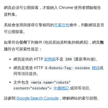
網頁必須可公開探索，才能納入 Chrome 使用者體驗報告
資料集。
系統會使用與搜尋引擎相同的
可索引性
條件，判斷網頁是否
可公開探索。
如果符合
任何
下列條件 (包括原始資料集的根網頁)，網頁
無
法
符合可探索性規定：
網頁提供的 HTTP
狀態碼
不是
200
(重新導向後)。
網頁是透過 HTTP
X-Robots-Tag: noindex
標頭
或
同等項目提供。
文件包含
<meta name="robots"
content="noindex">
中繼標記
或同等項目。
請參閱
Google Search Console
，瞭解網站的索引狀態。