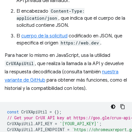
API privada del llamador.
El encabezado
Content-Type:
application/json
, que indica que el cuerpo de la
solicitud contiene JSON.
El
cuerpo de la solicitud
codificado en JSON, que
especifica el origen
https://web.dev
.
Para hacer lo mismo en JavaScript, usa la utilidad
CrUXApiUtil
, que realiza la llamada a la API y devuelve
la respuesta decodificada (consulta también
nuestra
variante de GitHub
para obtener más funciones, como el
historial y la compatibilidad con lotes).
const
CrUXApiUtil
=
{};
// Get your CrUX API key at https://goo.gle/crux-api
CrUXApiUtil
.
API_KEY
=
'[YOUR_API_KEY]'
;
CrUXApiUtil
.
API_ENDPOINT
=
`https://chromeuxreport.g