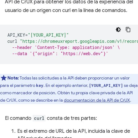
API de CrUX para obtener los datos de la experiencia del
usuario de un origen con curl en la línea de comandos.
API_KEY
=
"[YOUR_API_KEY]"
curl
"https://chromeuxreport.googleapis.com/v1/recor
--header 'Content-Type: application/json' \
--data '{"origin": "https://web.dev"}'
Nota:
Todas las solicitudes a la API deben proporcionar un valor
para el parámetro
. En el ejemplo anterior,
se deja
key
[YOUR_API_KEY]
como marcador de posición. Obtén tu propia clave privada de la API
de CrUX, como se describe en la
documentación de la API de CrUX
.
El comando
curl
consta de tres partes:
Es el extremo de URL de la API, incluida la clave de