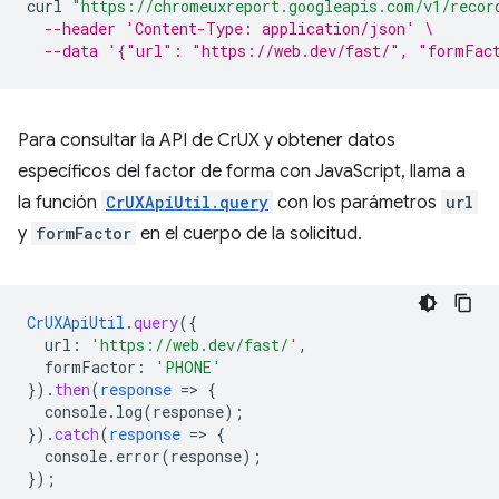
curl
"https://chromeuxreport.googleapis.com/v1/recor
--header 'Content-Type: application/json' \
--data '{"url": "https://web.dev/fast/", "formFac
Para consultar la API de CrUX y obtener datos
específicos del factor de forma con JavaScript, llama a
la función
CrUXApiUtil.query
con los parámetros
url
y
formFactor
en el cuerpo de la solicitud.
CrUXApiUtil
.
query
(
{
url
:
'https://web.dev/fast/'
,
formFactor
:
'PHONE'
}
)
.
then
(
response
=
>
{
console.log(response)
;
}
)
.
catch
(
response
=
>
{
console.error(response)
;
}
);