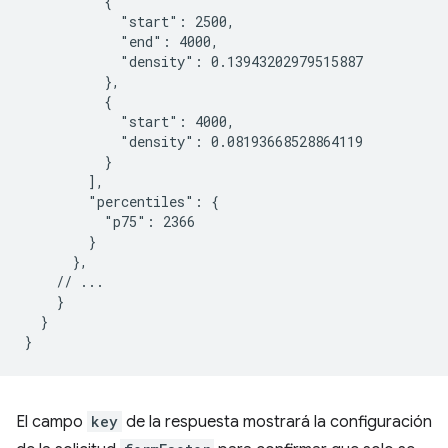
          {

            "start": 2500,

            "end": 4000,

            "density": 0.13943202979515887

          },

          {

            "start": 4000,

            "density": 0.08193668528864119

          }

        ],

        "percentiles": {

          "p75": 2366

        }

      },

    // ...

    }

  }

El campo
key
de la respuesta mostrará la configuración