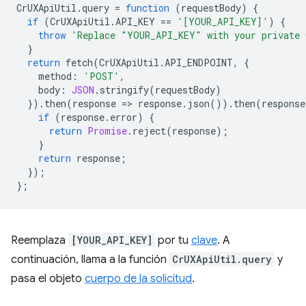
CrUXApiUtil
.
query
=
function
(
requestBody
)
{
if
(
CrUXApiUtil
.
API_KEY
==
'[YOUR_API_KEY]'
)
{
throw
'Replace "YOUR_API_KEY" with your private 
}
return
fetch
(
CrUXApiUtil
.
API_ENDPOINT
,
{
method
:
'POST'
,
body
:
JSON
.
stringify
(
requestBody
)
}).
then
(
response
=
>
response
.
json
()).
then
(
response
if
(
response
.
error
)
{
return
Promise
.
reject
(
response
);
}
return
response
;
});
};
Reemplaza
[YOUR_API_KEY]
por tu
clave
. A
continuación, llama a la función
CrUXApiUtil.query
y
pasa el objeto
cuerpo de la solicitud
.