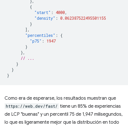
},
{
"start"
:
4000
,
"density"
:
0.062387522495501155
}
],
"percentiles"
:
{
"p75"
:
1947
}
},
// ...
}
}
}
Como era de esperarse, los resultados muestran que
https://web.dev/fast/
tiene un 85% de experiencias
de LCP "buenas" y un percentil 75 de 1,947 milisegundos,
lo que es ligeramente mejor que la distribución en todo