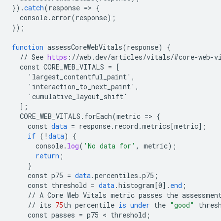
}
).
catch
(
response
=
>
{
console
.
error
(
response
);
}
);
function
assessCoreWebVitals
(
response
)
{
//
See
https
:
//
web
.
dev
/
articles
/
vitals
/
#core
-
web
-
v
const
CORE_WEB_VITALS
=
[
    'largest_contentful_paint',
    'interaction_to_next_paint',
    'cumulative_layout_shift'
]
;
CORE_WEB_VITALS
.
forEach
(
metric
=
>
{
const
data
=
response
.
record
.
metrics
[
metric
]
;
if
(
!
data
)
{
console
.
log
(
'No data for'
,
metric
);
return
;
}
const
p75
=
data
.
percentiles
.
p75
;
const
threshold
=
data
.
histogram
[
0
]
.
end
;
//
A
Core
Web
Vitals
metric
passes
the
assessmen
//
its
75
th
percentile
is
under
the
"good"
thres
const
passes
=
p75
 < 
threshold
;