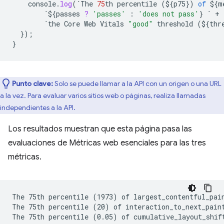
console
.
log
(
`
The
75
th
percentile
(
${
p75
}
)
of
${
m
`${
passes
?
'passes'
:
'does not pass'
}
`
+
`
the
Core
Web
Vitals
"good"
threshold
(
${
thr
}
);
}
Punto clave:
Solo se puede llamar a la API con un origen o una URL
a la vez. Para evaluar varios sitios web o páginas, realiza llamadas
independientes a la API.
Los resultados muestran que esta página pasa las
evaluaciones de Métricas web esenciales para las tres
métricas.
The 75th percentile (1973) of largest_contentful_pain
The 75th percentile (20) of interaction_to_next_paint