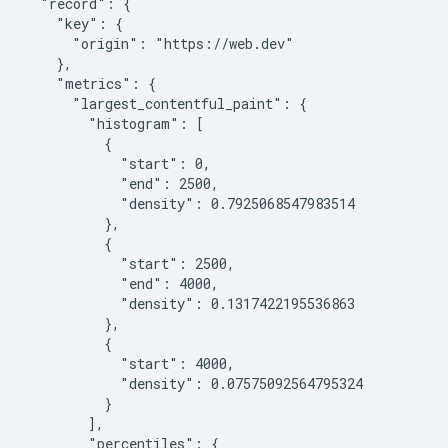
  "record": {

    "key": {

      "origin": "https://web.dev"

    },

    "metrics": {

      "largest_contentful_paint": {

        "histogram": [

          {

            "start": 0,

            "end": 2500,

            "density": 0.7925068547983514

          },

          {

            "start": 2500,

            "end": 4000,

            "density": 0.1317422195536863

          },

          {

            "start": 4000,

            "density": 0.07575092564795324

          }

        ],

        "percentiles": {
