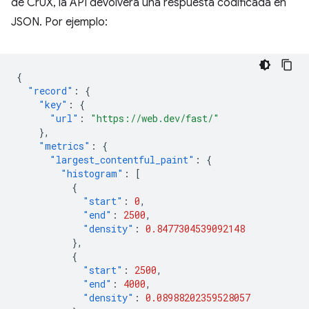
de CrUX, la API devolverá una respuesta codificada en
JSON. Por ejemplo:
{
"record"
:
{
"key"
:
{
"url"
:
"https://web.dev/fast/"
},
"metrics"
:
{
"largest_contentful_paint"
:
{
"histogram"
:
[
{
"start"
:
0
,
"end"
:
2500
,
"density"
:
0.8477304539092148
},
{
"start"
:
2500
,
"end"
:
4000
,
"density"
:
0.08988202359528057