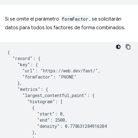
Si se omite el parámetro
formFactor
, se solicitarán
datos para todos los factores de forma combinados.
{

  "record": {

    "key": {

      "url": "https://web.dev/fast/",

      "formFactor": "PHONE"

    },

    "metrics": {

      "largest_contentful_paint": {

        "histogram": [

          {

            "start": 0,

            "end": 2500,

            "density": 0.778631284916204

          },
