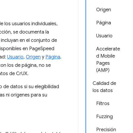
Origen
Página
 los usuarios individuales,
ección, se documenta la
Usuario
e incluyan en el conjunto de
 disponibles en PageSpeed
Accelerate
d Mobile
dad:
Usuario
,
Origen
y
Página
.
Pages
con los de página, no se
(AMP)
datos de CrUX.
Calidad de
 de datos si su elegibilidad
los datos
s ni orígenes para su
Filtros
Fuzzing
Precisión