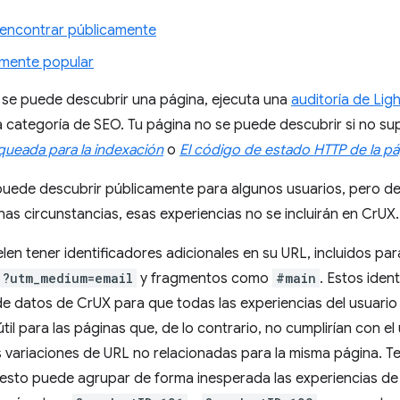
encontrar públicamente
emente popular
si se puede descubrir una página, ejecuta una
auditoría de Lig
a categoría de SEO. Tu página no se puede descubrir si no su
queada para la indexación
o
El código de estado HTTP de la pá
e puede descubrir públicamente para algunos usuarios, pero 
nas circunstancias, esas experiencias no se incluirán en CrUX.
len tener identificadores adicionales en su URL, incluidos p
?utm_medium=email
y fragmentos como
#main
. Estos iden
de datos de CrUX para que todas las experiencias del usuario
útil para las páginas que, de lo contrario, no cumplirían con e
 variaciones de URL no relacionadas para la misma página. T
esto puede agrupar de forma inesperada las experiencias de 