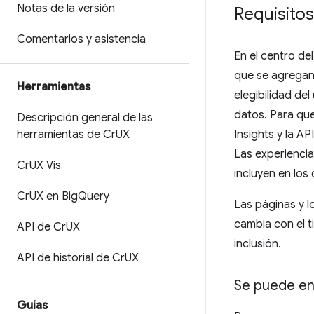
Notas de la versión
Requisitos
Comentarios y asistencia
En el centro de
que se agregan 
Herramientas
elegibilidad del
datos. Para que
Descripción general de las
herramientas de Cr
UX
Insights y la AP
Las experiencia
Cr
UX Vis
incluyen en los
Cr
UX en Big
Query
Las páginas y l
cambia con el 
API de Cr
UX
inclusión.
API de historial de Cr
UX
Se puede en
Guías