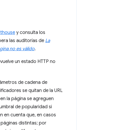
hthouse
y consulta los
pera las auditorías de
La
gina no es válido
.
devuelve un estado HTTP no
arámetros de cadena de
tificadores se quitan de la URL
 en la página se agreguen
l umbral de popularidad si
en en cuenta que, en casos
páginas distintas; por