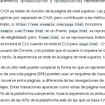
 parámetros
?productID=101
y
?productID=102
representan 
CrUX se miden en función de la página de nivel superior. Las
egistran por separado en CrUX, pero contribuyen a las métrica
emplo, si
https://www.example.com/page.html
incorpora
example.com/frame.html
en un iframe,
page.html
se repre
 de elegibilidad), pero
frame.html
no se representará
. Adem
 se incluirá el CLS cuando se mida el CLS para
page.html
. C
 usuario
de Chrome, y es posible que el usuario ni siquiera se 
o tanto, la experiencia se mide en la página de nivel superior, t
 de un sitio web puede complicar la forma en que se represe
pps de una sola página (SPA) pueden usar un esquema de
tran
 moverse entre páginas, a diferencia de las navegaciones de
ajes. Estas transiciones aparecen como vistas de página nue
s de la plataforma subyacente, toda la experiencia se atribuye
itación de las APIs de la plataforma web en las que se basa C