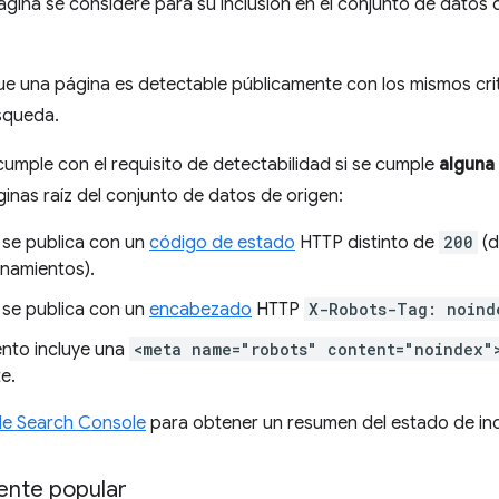
gina se considere para su inclusión en el conjunto de datos
ue una página es detectable públicamente con los mismos cri
squeda.
umple con el requisito de detectabilidad si se cumple
alguna
áginas raíz del conjunto de datos de origen:
 se publica con un
código de estado
HTTP distinto de
200
(d
onamientos).
 se publica con un
encabezado
HTTP
X-Robots-Tag: noind
nto incluye una
<meta name="robots" content="noindex"
e.
e Search Console
para obtener un resumen del estado de inde
ente popular