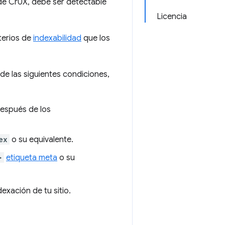
 de CrUX, debe ser detectable
Licencia
terios de
indexabilidad
que los
de las siguientes condiciones,
espués de los
ex
o su equivalente.
>
etiqueta meta
o su
xación de tu sitio.