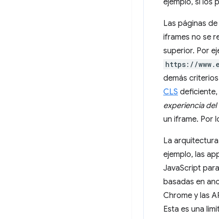
ejemplo, si los
Las páginas de 
iframes no se r
superior. Por ej
https://www.
demás criterios
CLS
deficiente,
experiencia del
un iframe. Por l
La arquitectura
ejemplo, las a
JavaScript para
basadas en ancl
Chrome y las API
Esta es una lim