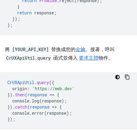
return
Promise
.
reject
(
response
);
}
return
response
;
});
};
將
[YOUR_API_KEY]
替換成您的
金鑰
。接著，呼叫
CrUXApiUtil.query
函式並傳入
要求主體
物件。
CrUXApiUtil
.
query
(
{
origin
:
'https://web.dev'
}
)
.
then
(
response
=
>
{
console.log(response)
;
}
)
.
catch
(
response
=
>
{
console.error(response)
;
}
);