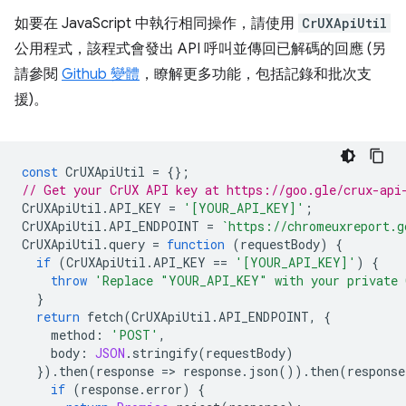
如要在 JavaScript 中執行相同操作，請使用
CrUXApiUtil
公用程式，該程式會發出 API 呼叫並傳回已解碼的回應 (另
請參閱
Github 變體
，瞭解更多功能，包括記錄和批次支
援)。
const
CrUXApiUtil
=
{};
// Get your CrUX API key at https://goo.gle/crux-api
CrUXApiUtil
.
API_KEY
=
'[YOUR_API_KEY]'
;
CrUXApiUtil
.
API_ENDPOINT
=
`https://chromeuxreport.g
CrUXApiUtil
.
query
=
function
(
requestBody
)
{
if
(
CrUXApiUtil
.
API_KEY
==
'[YOUR_API_KEY]'
)
{
throw
'Replace "YOUR_API_KEY" with your private 
}
return
fetch
(
CrUXApiUtil
.
API_ENDPOINT
,
{
method
:
'POST'
,
body
:
JSON
.
stringify
(
requestBody
)
}).
then
(
response
=
>
response
.
json
()).
then
(
response
if
(
response
.
error
)
{