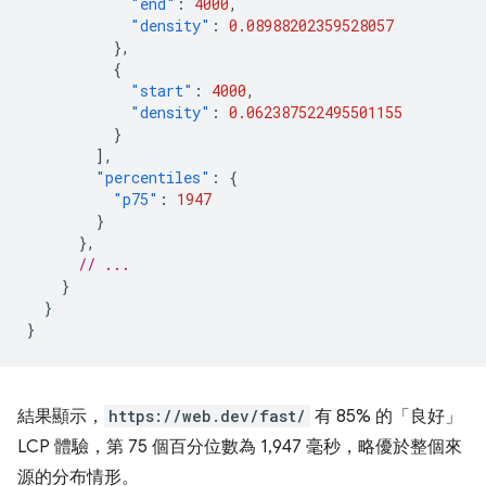
"end"
:
4000
,
"density"
:
0.08988202359528057
},
{
"start"
:
4000
,
"density"
:
0.062387522495501155
}
],
"percentiles"
:
{
"p75"
:
1947
}
},
// ...
}
}
}
結果顯示，
https://web.dev/fast/
有 85% 的「良好」
LCP 體驗，第 75 個百分位數為 1,947 毫秒，略優於整個來
源的分布情形。