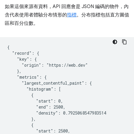
如果這個來源有資料，API 回應會是 JSON 編碼的物件，內
含代表使用者體驗分布情形的
指標
。分布指標包括直方圖值
區和百分位數。
{

  "record": {

    "key": {

      "origin": "https://web.dev"

    },

    "metrics": {

      "largest_contentful_paint": {

        "histogram": [

          {

            "start": 0,

            "end": 2500,

            "density": 0.7925068547983514

          },

          {

            "start": 2500,
