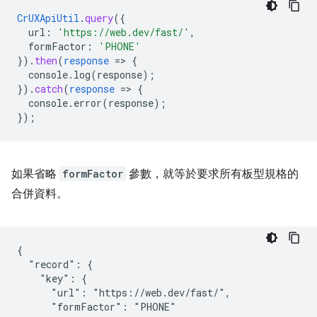
CrUXApiUtil
.
query
(
{
url
:
'https://web.dev/fast/'
,
formFactor
:
'PHONE'
}
)
.
then
(
response
=
>
{
console.log(response)
;
}
)
.
catch
(
response
=
>
{
console.error(response)
;
}
);
如果省略
formFactor
參數，就等於要求所有板型規格的
合併資料。
{

  "record": {

    "key": {

      "url": "https://web.dev/fast/",

      "formFactor": "PHONE"
