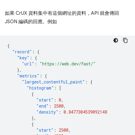
如果 CrUX 資料集中有這個網址的資料，API 就會傳回
JSON 編碼的回應。例如
{
"record"
:
{
"key"
:
{
"url"
:
"https://web.dev/fast/"
},
"metrics"
:
{
"largest_contentful_paint"
:
{
"histogram"
:
[
{
"start"
:
0
,
"end"
:
2500
,
"density"
:
0.8477304539092148
},
{
"start"
:
2500
,