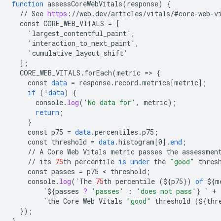
function
assessCoreWebVitals
(
response
)
{
//
See
https
:
//
web
.
dev
/
articles
/
vitals
/
#core
-
web
-
v
const
CORE_WEB_VITALS
=
[
    'largest_contentful_paint',
    'interaction_to_next_paint',
    'cumulative_layout_shift'
]
;
CORE_WEB_VITALS
.
forEach
(
metric
=
>
{
const
data
=
response
.
record
.
metrics
[
metric
]
;
if
(
!
data
)
{
console
.
log
(
'No data for'
,
metric
);
return
;
}
const
p75
=
data
.
percentiles
.
p75
;
const
threshold
=
data
.
histogram
[
0
]
.
end
;
//
A
Core
Web
Vitals
metric
passes
the
assessmen
//
its
75
th
percentile
is
under
the
"good"
thres
const
passes
=
p75
 < 
threshold
;
console
.
log
(
`
The
75
th
percentile
(
${
p75
}
)
of
${
m
`${
passes
?
'passes'
:
'does not pass'
}
`
+
`
the
Core
Web
Vitals
"good"
threshold
(
${
thr
}
);
}