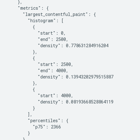
    },

    "metrics": {

      "largest_contentful_paint": {

        "histogram": [

          {

            "start": 0,

            "end": 2500,

            "density": 0.778631284916204

          },

          {

            "start": 2500,

            "end": 4000,

            "density": 0.13943202979515887

          },

          {

            "start": 4000,

            "density": 0.08193668528864119

          }

        ],

        "percentiles": {

          "p75": 2366

        }

      },
