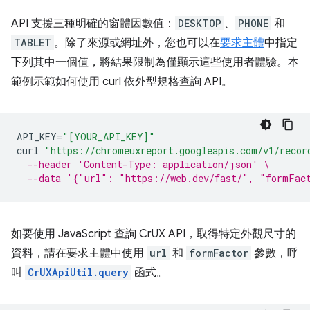
API 支援三種明確的窗體因數值：
DESKTOP
、
PHONE
和
TABLET
。除了來源或網址外，您也可以在
要求主體
中指定
下列其中一個值，將結果限制為僅顯示這些使用者體驗。本
範例示範如何使用 curl 依外型規格查詢 API。
API_KEY
=
"[YOUR_API_KEY]"
curl
"https://chromeuxreport.googleapis.com/v1/recor
--header 'Content-Type: application/json' \
--data '{"url": "https://web.dev/fast/", "formFac
如要使用 JavaScript 查詢 CrUX API，取得特定外觀尺寸的
資料，請在要求主體中使用
url
和
formFactor
參數，呼
叫
CrUXApiUtil.query
函式。