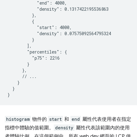
            "end": 4000,

            "density": 0.1317422195536863

          },

          {

            "start": 4000,

            "density": 0.07575092564795324

          }

        ],

        "percentiles": {

          "p75": 2216

        }

      },

      // ...

    }

  }

histogram
物件的
start
和
end
屬性代表使用者在指定
指標中體驗的值範圍。
density
屬性代表該範圍內的使用
者體驗比例。在這個範例中，所有 web.dev 網頁的 LCP 使