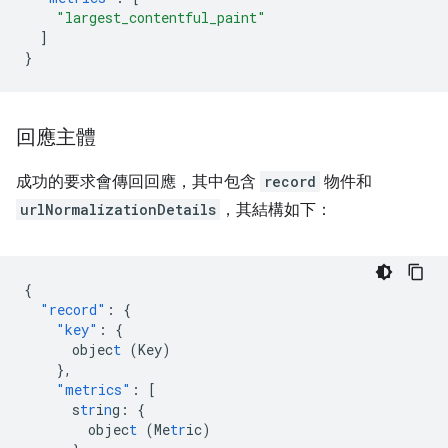
"largest_contentful_paint"
]
}
回應主體
成功的要求會傳回回應，其中包含
record
物件和
urlNormalizationDetails
，其結構如下：
{
"record"
:
{
"key"
:
{
objec
t
(Key)
},
"metrics"
:
[
s
tr
i
n
g
:
{
objec
t
(Me
tr
ic)