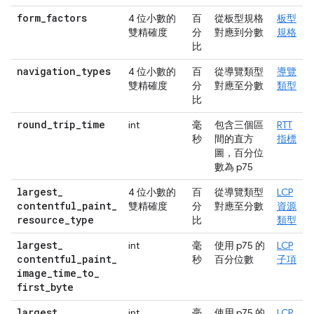
form
_
factors
4 位小數的
百
從板型規格
板型
雙精確度
分
對應到分數
規格
比
navigation
_
types
4 位小數的
百
從導覽類型
導覽
雙精確度
分
對應至分數
類型
比
round
_
trip
_
time
int
毫
包含三個區
RTT
秒
間的直方
指標
圖，百分位
數為 p75
largest
_
4 位小數的
百
從導覽類型
LCP
contentful
_
paint
_
雙精確度
分
對應至分數
資源
resource
_
type
比
類型
largest
_
int
毫
使用 p75 的
LCP
contentful
_
paint
_
秒
百分位數
子項
image
_
time
_
to
_
first
_
byte
largest
_
int
毫
使用 p75 的
LCP