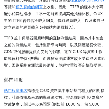
整網頁載入時收集，其他計時器也會在
往返快取 (bfcache)
導覽和
預先算繪的網頁
上收集。因此，TTFB 的樣本大小可
能小於其他指標，且不一定能直接與其他指標比較。CrUX
中的 TTFB 會包含冷載入網頁、快取網頁載入，以及來自已
建立連線的網頁載入 (例如站內網頁載入)。
TTFB 並非伺服器回應時間的直接測量結果，因為其中包含
之前的測量結果，包括重新導向時間，以及回應是從快取、
CDN 或伺服器提供而受到的影響。這在 CrUX 等實際工作
環境資料中特別明顯，而實驗室測試通常較不受這些因素影
響，因為系統會測試最終網址，並經常重複否定快取變更。
熱門程度
熱門程度排名
指標是 CrUX 資料集中網站熱門程度的相對指
標，計算依據為來源的導覽總次數。排名採用以 10 為底的
對數刻度，並以半步為間隔 (例如前 1,000 名、前 5,000