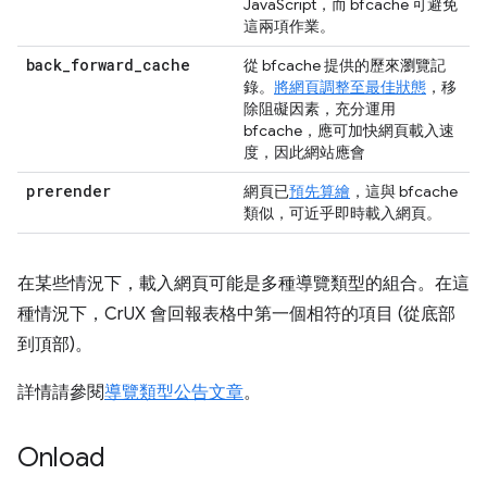
JavaScript，而 bfcache 可避免
這兩項作業。
back
_
forward
_
cache
從 bfcache 提供的歷來瀏覽記
錄。
將網頁調整至最佳狀態
，移
除阻礙因素，充分運用
bfcache，應可加快網頁載入速
度，因此網站應會
prerender
網頁已
預先算繪
，這與 bfcache
類似，可近乎即時載入網頁。
在某些情況下，載入網頁可能是多種導覽類型的組合。在這
種情況下，CrUX 會回報表格中第一個相符的項目 (從底部
到頂部)。
詳情請參閱
導覽類型公告文章
。
Onload