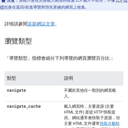
注意：
系統只會在完整載入網頁時收集 LCP 圖片子部分，不像
LCP 指
標
也會在返回/前進導覽和預先算繪的網頁上收集。
詳情請參閱
這篇網誌文章
。
瀏覽類型
「導覽類型」
指標會細分下列導覽的網頁瀏覽百分比：
類型
說明
navigate
不屬於其他任一類別的網頁載
入。
navigate
_
cache
載入網頁時，主要資源 (主要
HTML 文件) 是從 HTTP 快取提
供。網站通常會快取子資源，但
主要 HTML 文件通常
快取次數較