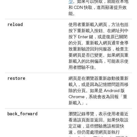
少
。如果可以快取，就能在本地
和 CDN 快取，進而顯著提升效
能。
reload
使用者重新載入網頁，方法包括
按下重新載入按鈕、在網址列中
按下 Enter 鍵，或是復原已關閉
的分頁。重新載入網頁通常會導
致重新驗證回到伺服器，檢查主
要網頁是否已變更。如果網頁重
新載入的比例偏高，可能表示使
用者體驗不佳。
restore
網頁是在瀏覽器重新啟動後重新
載入，或是因為記憶體問題而移
除的分頁。如果是 Android 版
Chrome，系統會改為回報「重
新載入」。
back
_
forward
瀏覽記錄導覽，表示使用者最近
看過該頁面並返回。如果快取設
定正確，這些體驗應該相當快
速，但仍需處理網頁並執行