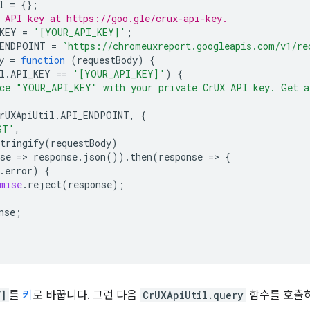
l
=
{};
 API key at https://goo.gle/crux-api-key.
KEY
=
'[YOUR_API_KEY]'
;
ENDPOINT
=
`https://chromeuxreport.googleapis.com/v1/re
y
=
function
(
requestBody
)
{
l
.
API_KEY
==
'[YOUR_API_KEY]'
)
{
ce "YOUR_API_KEY" with your private CrUX API key. Get a
rUXApiUtil
.
API_ENDPOINT
,
{
ST'
,
tringify
(
requestBody
)
se
=
>
response
.
json
()).
then
(
response
=
>
{
.
error
)
{
mise
.
reject
(
response
);
nse
;
Y]
를
키
로 바꿉니다. 그런 다음
CrUXApiUtil.query
함수를 호출