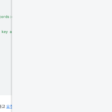
cords:queryRecord?key=
${
CrUXApiUtil
.
API_KEY
}
`
;
 key at https://goo.gle/crux-api-key.'
;
하고
요청 본문
객체를 전달합니다.