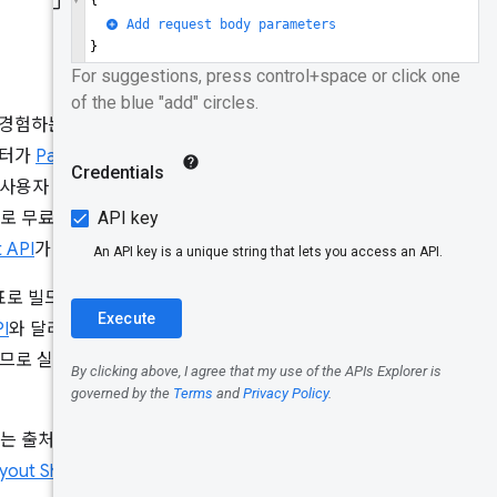
쿼리
URL 정규화
폼 팩터별 쿼
를 경험하는 방식을 나타냅니다.
리
이터가
PageSpeed Insights
,
Core Web
 사용자 경험을 측정하고 모니터링
Vitals 성능 평
 무료로 RESTful 액세스를 제공
가
 API
가 출시되었습니다.
다음 단계
로 빌드되었습니다. CrUX API는
PI
와 달리
필드
사용자 환경 데이터
사용해 보기
있으므로 실시간 감사 애플리케이션에
I는 출처 및 URL 수준에서
yout Shift
(CLS)를 감사하고 모