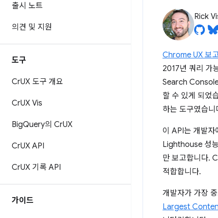
출시 노트
Rick V
의견 및 지원
Chrome UX 보
도구
2017년 쿼리 
Cr
UX 도구 개요
Search Conso
할 수 있게 되었
Cr
UX Vis
하는 도구였습니다
Big
Query의 Cr
UX
이 API는 개발
Lighthouse 
Cr
UX API
만 보고합니다. 
Cr
UX 기록 API
적합합니다.
개발자가 가장 
가이드
Largest Content