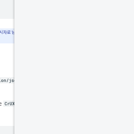
시자로 남아 있습니다.
CrUX API 문서
에 설명
ion/json
헤더
는
CrUXApiUtil
유틸리티를 사