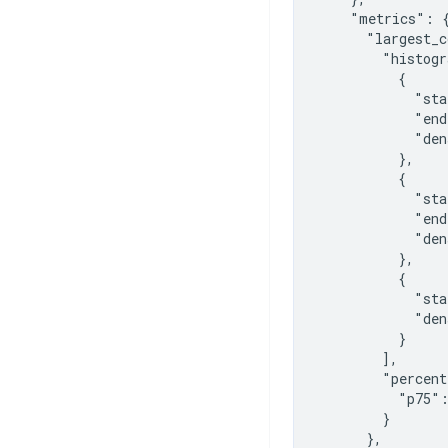
    "metrics": {
      "largest_c
        "histogr
          {

            "sta
            "end
            "den
          },

          {

            "sta
            "end
            "den
          },

          {

            "sta
            "den
          }

        ],

        "percent
          "p75":
        }

      },
