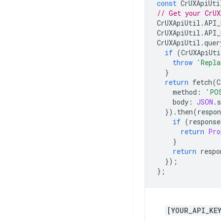
const
CrUXApiUti
// Get your CrUX
CrUXApiUtil
.
API_
CrUXApiUtil
.
API_
CrUXApiUtil
.
quer
if
(
CrUXApiUti
throw
'Repla
}
return
fetch
(
C
method
:
'PO
body
:
JSON
.
s
}).
then
(
respon
if
(
response
return
Pro
}
return
respo
});
};
[YOUR_API_KE