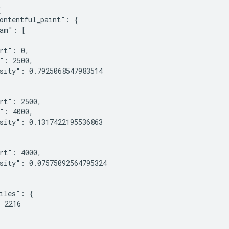


ontentful_paint": {

am": [

rt": 0,

": 2500,

sity": 0.7925068547983514

rt": 2500,

": 4000,

sity": 0.1317422195536863

rt": 4000,

sity": 0.07575092564795324

iles": {

 2216
