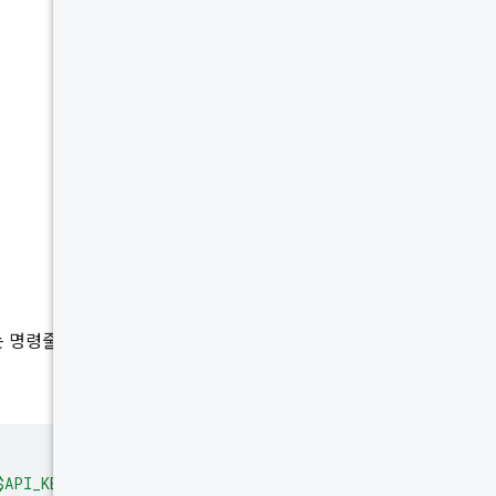
 명령줄에서 curl을 사용하여 출
$API_KEY"
\