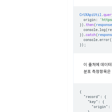
CrUXApiUtil
.
quer
origin
:
'http
}
)
.
then
(
response
console.log(re
}
)
.
catch
(
respons
console.error(
}
);
이 출처에 데이터
분포 측정항목은
{

  "record": {

    "key": {

      "origin": 
    },
