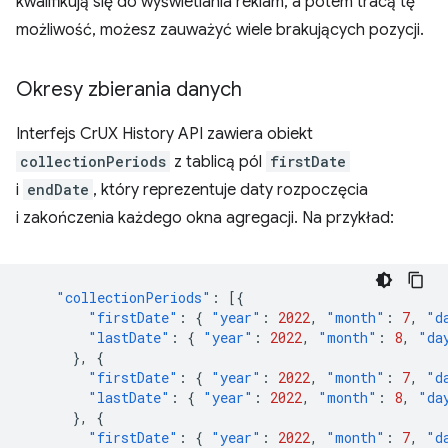
kwalifikują się do wyświetlania reklam, a potem tracą tę
możliwość, możesz zauważyć wiele brakujących pozycji.
Okresy zbierania danych
Interfejs CrUX History API zawiera obiekt
collectionPeriods
z tablicą pól
firstDate
i
endDate
, który reprezentuje daty rozpoczęcia
i zakończenia każdego okna agregacji. Na przykład:
"collectionPeriods"
:
[{
"firstDate"
:
{
"year"
:
2022
,
"month"
:
7
,
"d
"lastDate"
:
{
"year"
:
2022
,
"month"
:
8
,
"da
},
{
"firstDate"
:
{
"year"
:
2022
,
"month"
:
7
,
"d
"lastDate"
:
{
"year"
:
2022
,
"month"
:
8
,
"da
},
{
"firstDate"
:
{
"year"
:
2022
,
"month"
:
7
,
"d