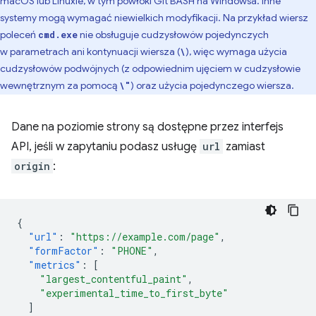
macOS lub Linuxie, w tym powłoki Git BASH na Windowsa. Inne
systemy mogą wymagać niewielkich modyfikacji. Na przykład wiersz
poleceń
nie obsługuje cudzysłowów pojedynczych
cmd.exe
w parametrach ani kontynuacji wiersza (
), więc wymaga użycia
\
cudzysłowów podwójnych (z odpowiednim ujęciem w cudzysłowie
wewnętrznym za pomocą
) oraz użycia pojedynczego wiersza.
\"
Dane na poziomie strony są dostępne przez interfejs
API, jeśli w zapytaniu podasz usługę
url
zamiast
origin
:
{
"url"
:
"https://example.com/page"
,
"formFactor"
:
"PHONE"
,
"metrics"
:
[
"largest_contentful_paint"
,
"experimental_time_to_first_byte"
]