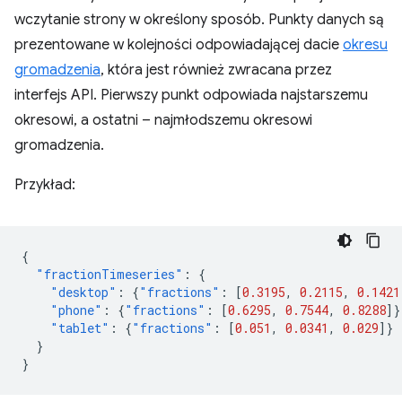
wczytanie strony w określony sposób. Punkty danych są
prezentowane w kolejności odpowiadającej dacie
okresu
gromadzenia
, która jest również zwracana przez
interfejs API. Pierwszy punkt odpowiada najstarszemu
okresowi, a ostatni – najmłodszemu okresowi
gromadzenia.
Przykład:
{
"fractionTimeseries"
:
{
"desktop"
:
{
"fractions"
:
[
0.3195
,
0.2115
,
0.1421
"phone"
:
{
"fractions"
:
[
0.6295
,
0.7544
,
0.8288
]}
"tablet"
:
{
"fractions"
:
[
0.051
,
0.0341
,
0.029
]}
}
}