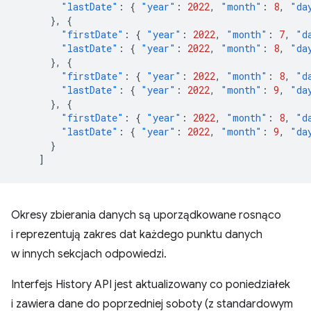
"lastDate"
:
{
"year"
:
2022
,
"month"
:
8
,
"da
},
{
"firstDate"
:
{
"year"
:
2022
,
"month"
:
7
,
"d
"lastDate"
:
{
"year"
:
2022
,
"month"
:
8
,
"da
},
{
"firstDate"
:
{
"year"
:
2022
,
"month"
:
8
,
"d
"lastDate"
:
{
"year"
:
2022
,
"month"
:
9
,
"da
},
{
"firstDate"
:
{
"year"
:
2022
,
"month"
:
8
,
"d
"lastDate"
:
{
"year"
:
2022
,
"month"
:
9
,
"da
}
]
Okresy zbierania danych są uporządkowane rosnąco
i reprezentują zakres dat każdego punktu danych
w innych sekcjach odpowiedzi.
Interfejs History API jest aktualizowany co poniedziałek
i zawiera dane do poprzedniej soboty (z standardowym