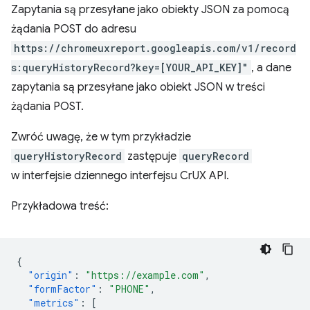
Zapytania są przesyłane jako obiekty JSON za pomocą
żądania POST do adresu
https://chromeuxreport.googleapis.com/v1/record
s:queryHistoryRecord?key=[YOUR_API_KEY]"
, a dane
zapytania są przesyłane jako obiekt JSON w treści
żądania POST.
Zwróć uwagę, że w tym przykładzie
queryHistoryRecord
zastępuje
queryRecord
w interfejsie dziennego interfejsu CrUX API.
Przykładowa treść:
{
"origin"
:
"https://example.com"
,
"formFactor"
:
"PHONE"
,
"metrics"
:
[