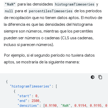
"NaN"
para las densidades
histogramTimeseries
y
null
para el
percentilesTimeseries
de los períodos
de recopilación que no tienen datos aptos. El motivo de
la diferencia es que las densidades del histograma
siempre son números, mientras que los percentiles
pueden ser números o cadenas (CLS usa cadenas,
incluso si parecen números).
Por ejemplo, si el segundo período no tuviera datos
aptos, se mostraría de la siguiente manera:
{
"histogramTimeseries"
:
[
{
"start"
:
0
,
"end"
:
2500
,
"densities"
:
[
0.9190
,
"NaN"
,
0.9194
,
0.9195
,
0