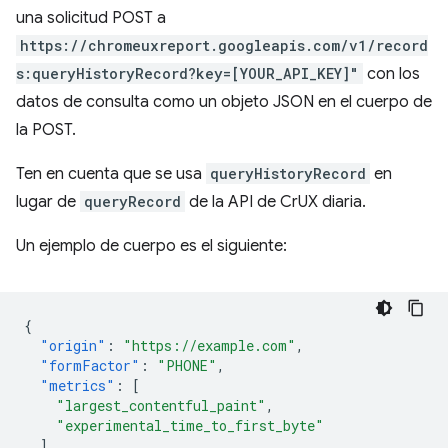
una solicitud POST a
https://chromeuxreport.googleapis.com/v1/record
s:queryHistoryRecord?key=[YOUR_API_KEY]"
con los
datos de consulta como un objeto JSON en el cuerpo de
la POST.
Ten en cuenta que se usa
queryHistoryRecord
en
lugar de
queryRecord
de la API de CrUX diaria.
Un ejemplo de cuerpo es el siguiente:
{
"origin"
:
"https://example.com"
,
"formFactor"
:
"PHONE"
,
"metrics"
:
[
"largest_contentful_paint"
,
"experimental_time_to_first_byte"
]