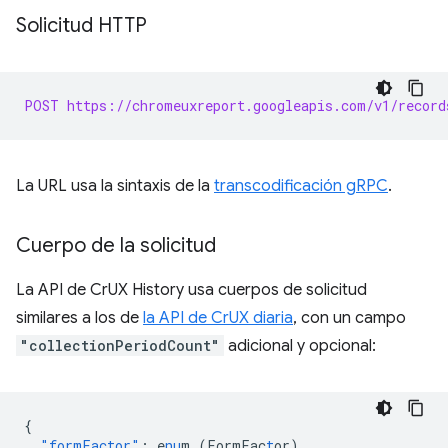
Solicitud HTTP
POST https://chromeuxreport.googleapis.com/v1/record
La URL usa la sintaxis de la
transcodificación gRPC
.
Cuerpo de la solicitud
La API de CrUX History usa cuerpos de solicitud
similares a los de
la API de CrUX diaria
, con un campo
"collectionPeriodCount"
adicional y opcional:
{
"formFactor"
:
e
nu
m
(FormFac
t
or)
,