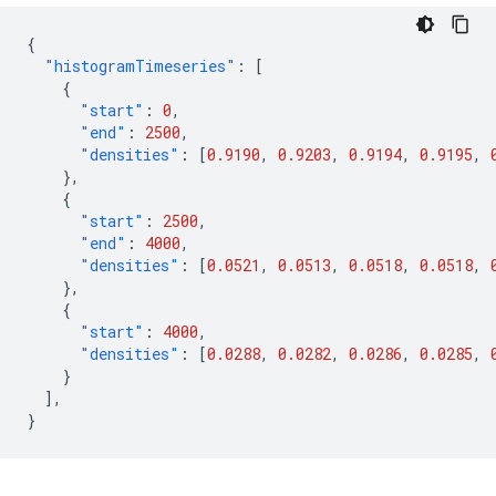
{
"histogramTimeseries"
:
[
{
"start"
:
0
,
"end"
:
2500
,
"densities"
:
[
0.9190
,
0.9203
,
0.9194
,
0.9195
,
},
{
"start"
:
2500
,
"end"
:
4000
,
"densities"
:
[
0.0521
,
0.0513
,
0.0518
,
0.0518
,
},
{
"start"
:
4000
,
"densities"
:
[
0.0288
,
0.0282
,
0.0286
,
0.0285
,
}
],
}