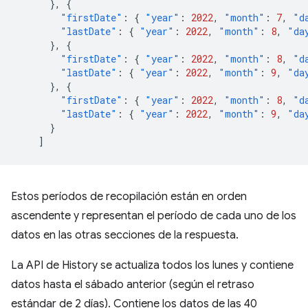
},
{
"firstDate"
:
{
"year"
:
2022
,
"month"
:
7
,
"d
"lastDate"
:
{
"year"
:
2022
,
"month"
:
8
,
"da
},
{
"firstDate"
:
{
"year"
:
2022
,
"month"
:
8
,
"d
"lastDate"
:
{
"year"
:
2022
,
"month"
:
9
,
"da
},
{
"firstDate"
:
{
"year"
:
2022
,
"month"
:
8
,
"d
"lastDate"
:
{
"year"
:
2022
,
"month"
:
9
,
"da
}
]
Estos períodos de recopilación están en orden
ascendente y representan el período de cada uno de los
datos en las otras secciones de la respuesta.
La API de History se actualiza todos los lunes y contiene
datos hasta el sábado anterior (según el retraso
estándar de 2 días). Contiene los datos de las 40