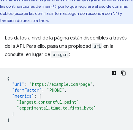
las continuaciones de línea (
), por lo que requiere el uso de comillas
\
dobles (escapa las comillas internas según corresponda con
) y
\"
también de una sola línea.
Los datos a nivel de la página están disponibles a través
de la API. Para ello, pasa una propiedad
url
en la
consulta, en lugar de
origin
:
{
"url"
:
"https://example.com/page"
,
"formFactor"
:
"PHONE"
,
"metrics"
:
[
"largest_contentful_paint"
,
"experimental_time_to_first_byte"
]
}