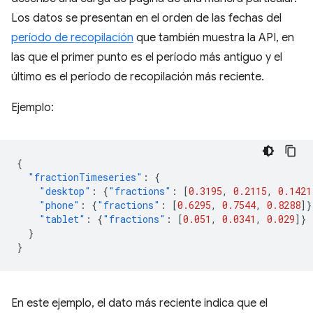
Los datos se presentan en el orden de las fechas del
período de recopilación
que también muestra la API, en
las que el primer punto es el período más antiguo y el
último es el período de recopilación más reciente.
Ejemplo:
{
"fractionTimeseries"
:
{
"desktop"
:
{
"fractions"
:
[
0.3195
,
0.2115
,
0.1421
"phone"
:
{
"fractions"
:
[
0.6295
,
0.7544
,
0.8288
]}
"tablet"
:
{
"fractions"
:
[
0.051
,
0.0341
,
0.029
]}
}
}
En este ejemplo, el dato más reciente indica que el