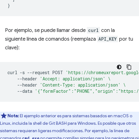
}
Por ejemplo, se puede llamar desde
curl
con la
siguiente línea de comandos (reemplaza
API_KEY
por tu
clave):
curl
-s
--request
POST
'https://chromeuxreport.googl
--header
'Accept: application/json'
\
--header
'Content-Type: application/json'
\
--data
'{"formFactor":"PHONE","origin":"https:/
Nota:
El ejemplo anterior es para sistemas basados en macOS o
Linux, incluida la shell de Git BASH para Windows. Es posible que otros
sistemas requieran ligeras modificaciones. Por ejemplo, la línea de
comandos
no permite comillas simples para los parámetros ni
cmd.exe