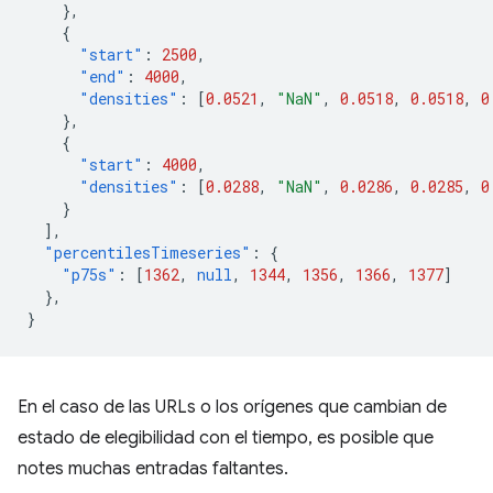
},
{
"start"
:
2500
,
"end"
:
4000
,
"densities"
:
[
0.0521
,
"NaN"
,
0.0518
,
0.0518
,
0
},
{
"start"
:
4000
,
"densities"
:
[
0.0288
,
"NaN"
,
0.0286
,
0.0285
,
0
}
],
"percentilesTimeseries"
:
{
"p75s"
:
[
1362
,
null
,
1344
,
1356
,
1366
,
1377
]
},
}
En el caso de las URLs o los orígenes que cambian de
estado de elegibilidad con el tiempo, es posible que
notes muchas entradas faltantes.