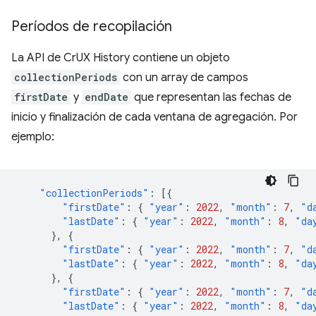
Períodos de recopilación
La API de CrUX History contiene un objeto
collectionPeriods
con un array de campos
firstDate
y
endDate
que representan las fechas de
inicio y finalización de cada ventana de agregación. Por
ejemplo:
"collectionPeriods"
:
[{
"firstDate"
:
{
"year"
:
2022
,
"month"
:
7
,
"d
"lastDate"
:
{
"year"
:
2022
,
"month"
:
8
,
"da
},
{
"firstDate"
:
{
"year"
:
2022
,
"month"
:
7
,
"d
"lastDate"
:
{
"year"
:
2022
,
"month"
:
8
,
"da
},
{
"firstDate"
:
{
"year"
:
2022
,
"month"
:
7
,
"d
"lastDate"
:
{
"year"
:
2022
,
"month"
:
8
,
"da