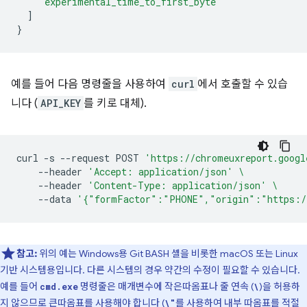
"experimental_time_to_first_byte"
]
}
예를 들어 다음 명령줄을 사용하여
curl
에서 호출할 수 있습
니다 (
API_KEY
를 키로 대체).
curl
-s
--request
POST
'https://chromeuxreport.googl
--header
'Accept: application/json'
\
--header
'Content-Type: application/json'
\
--data
'{"formFactor":"PHONE","origin":"https:/
참고:
위의 예는 Windows용 Git BASH 셸을 비롯한 macOS 또는 Linux
기반 시스템용입니다. 다른 시스템의 경우 약간의 수정이 필요할 수 있습니다.
예를 들어
명령줄은 매개변수에 작은따옴표나 줄 연속 (
)을 허용하
cmd.exe
\
지 않으므로 큰따옴표를 사용해야 합니다 (
를 사용하여 내부 따옴표를 적절
\"