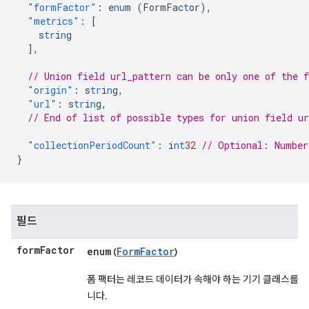
"formFactor"
:
e
nu
m
(FormFac
t
or)
,
"metrics"
:
[
s
tr
i
n
g
],
// Union field url_pattern can be only one of the 
"origin"
:
s
tr
i
n
g
,
"url"
:
s
tr
i
n
g
,
// End of list of possible types for union field ur
"collectionPeriodCount"
:
i
nt
32
// Optional: Number
}
필드
form
Factor
enum
FormFactor
(
)
폼 팩터는 레코드 데이터가 속해야 하는 기기 클래스를 
니다.