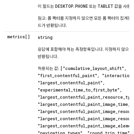
DESKTOP
PHONE
TABLET
이 필드는
,
또는
값을 사용합
참고: 폼 팩터를 지정하지 않으면 모든 폼 팩터의 집계된
드가 반환됩니다.
metrics[]
string
응답에 포함해야 하는 측정항목입니다. 지정하지 않으면
반환됩니다.
["cumulative_layout_shift",
허용되는 값:
"first_contentful_paint", "interaction
"largest_contentful_paint",
"experimental_time_to_first_byte",
"largest_contentful_paint_resource_typ
"largest_contentful_paint_image_time_t
"largest_contentful_paint_image_resour
"largest_contentful_paint_image_resour
"largest_contentful_paint_image_elemen
"navigation_types", "round_trip_time"]