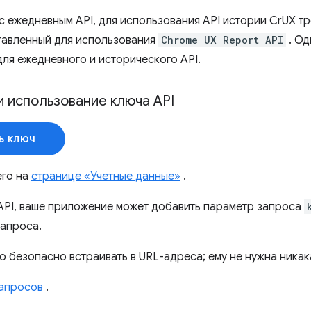
 с ежедневным API, для использования API истории CrUX т
тавленный для использования
Chrome UX Report API
. Од
для ежедневного и исторического API.
и использование ключа API
ь ключ
его на
странице «Учетные данные»
.
API, ваше приложение может добавить параметр запроса
апроса.
о безопасно встраивать в URL-адреса; ему не нужна никак
апросов
.