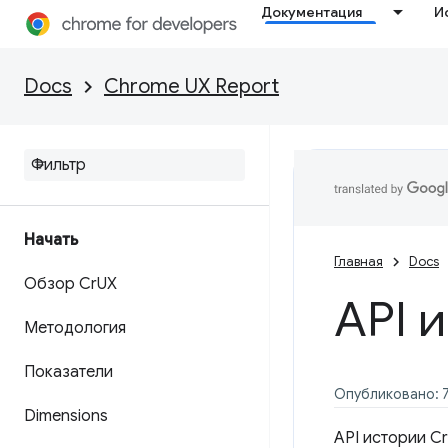
Документация
И
Docs
Chrome UX Report
Начать
Главная
Docs
Обзор Cr
UX
API 
Методология
Показатели
Опубликовано: 7
Dimensions
API истории C