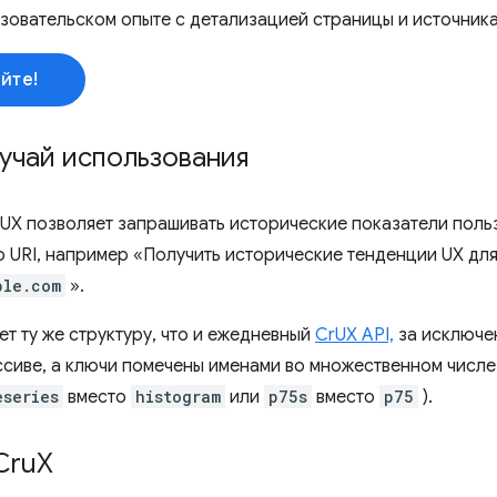
зовательском опыте с детализацией страницы и источника
йте!
учай использования
rUX позволяет запрашивать исторические показатели поль
 URI, например «Получить исторические тенденции UX для
ple.com
».
еет ту же структуру, что и ежедневный
CrUX API,
за исключен
ссиве, а ключи помечены именами во множественном числе
eseries
вместо
histogram
или
p75s
вместо
p75
).
Cru
X