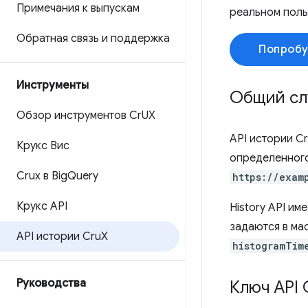
Примечания к выпускам
реальном поль
Обратная связь и поддержка
Попробу
Инструменты
Общий сл
Обзор инструментов Cr
UX
API истории C
Крукс Вис
определенного
Crux в Big
Query
https://exam
Крукс API
History API им
задаются в ма
API истории Cru
X
histogramTim
Руководства
Ключ API 