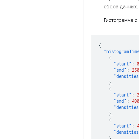
сбора данных.
Гистограмма с
{
"histogramTim
{
"start"
:
"end"
:
25
"densities
},
{
"start"
:
"end"
:
40
"densities
},
{
"start"
:
"densities
}