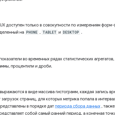
rUX доступен только в совокупности по измерениям форм-
зделенный на
PHONE
,
TABLET
и
DESKTOP
.
оказатели во временных рядах статистических агрегатов
аммы, процентили и дроби.
 выражаются в виде массива гистограмм, каждая запись в
 загрузок страниц, для которых метрика попала в интерва
представлены в порядке дат
периода сбора данных
, такж
представляет собой самый ранний период, а конечная точ