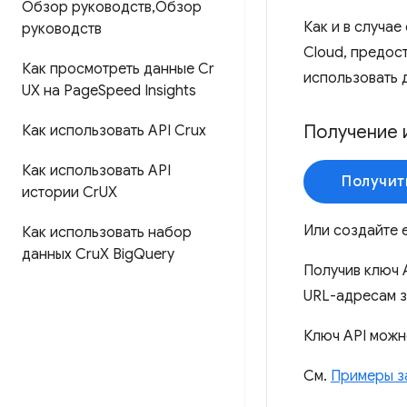
Обзор руководств
,
Обзор
Как и в случае
руководств
Cloud, предос
Как просмотреть данные Cr
использовать 
UX на Page
Speed ​​Insights
Получение 
Как использовать API Crux
Как использовать API
Получит
истории Cr
UX
Или создайте 
Как использовать набор
данных Cru
X Big
Query
Получив ключ 
URL-адресам з
Ключ API можн
См.
Примеры з