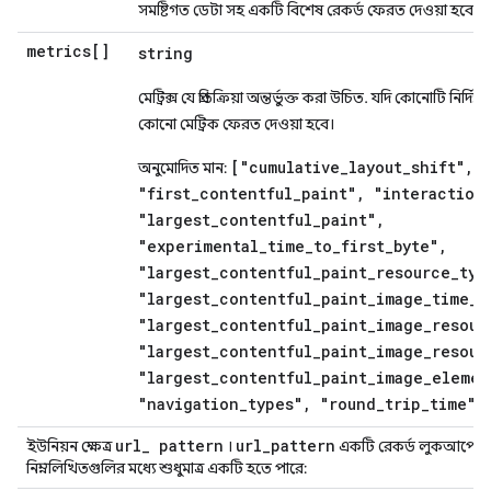
সমষ্টিগত ডেটা সহ একটি বিশেষ রেকর্ড ফেরত দেওয়া হবে৷
metrics[]
string
মেট্রিক্স যে প্রতিক্রিয়া অন্তর্ভুক্ত করা উচিত. যদি কোনোটি নির্দি
কোনো মেট্রিক ফেরত দেওয়া হবে।
["cumulative_layout_shift",
অনুমোদিত মান:
"first_contentful_paint", "interaction
"largest_contentful_paint",
"experimental_time_to_first_byte",
"largest_contentful_paint_resource_typ
"largest_contentful_paint_image_time_t
"largest_contentful_paint_image_resour
"largest_contentful_paint_image_resour
"largest_contentful_paint_image_elemen
"navigation_types", "round_trip_time"]
url
_
pattern
url
_
pattern
ইউনিয়ন ক্ষেত্র
।
একটি রেকর্ড লুকআপের জন্য
নিম্নলিখিতগুলির মধ্যে শুধুমাত্র একটি হতে পারে: