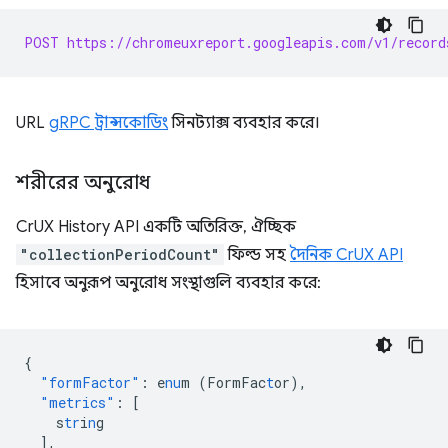
POST https://chromeuxreport.googleapis.com/v1/record
URL
gRPC ট্রান্সকোডিং
সিনট্যাক্স ব্যবহার করে।
শরীরের অনুরোধ
CrUX History API একটি অতিরিক্ত, ঐচ্ছিক
"collectionPeriodCount"
ফিল্ড সহ
দৈনিক CrUX API
হিসাবে অনুরূপ অনুরোধ সংস্থাগুলি ব্যবহার করে:
{
"formFactor"
:
e
nu
m
(FormFac
t
or)
,
"metrics"
:
[
s
tr
i
n
g
],