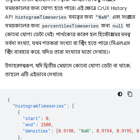
সময়কালের জন্য যোগ্য হতে পারে। এই ক্ষেত্রে CrUX History
API
histogramTimeseries
ঘনত্বের জন্য
"NaN"
এবং সংগ্রহের
সময়কালের জন্য
percentilesTimeseries
জন্য
null
যা
কোনো যোগ্য ডেটা নেই। পার্থক্যের কারণ হল হিস্টোগ্রামের ঘনত্ব
সর্বদা সংখ্যা, যখন শতকরা সংখ্যা বা স্ট্রিং হতে পারে (সিএলএস
স্ট্রিং ব্যবহার করে, যদিও তারা সংখ্যার মতো দেখায়)।
উদাহরণস্বরূপ, যদি দ্বিতীয় মেয়াদে কোনো যোগ্য ডেটা না থাকে,
তাহলে এটি এইভাবে দেখাবে:
{
"histogramTimeseries"
:
[
{
"start"
:
0
,
"end"
:
2500
,
"densities"
:
[
0.9190
,
"NaN"
,
0.9194
,
0.9195
,
0
},