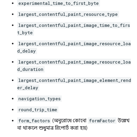
experimental_time_to_first_byte
largest_contentful_paint_resource_type
largest_contentful_paint_image_time_to_firs
t_byte
largest_contentful_paint_image_resource_loa
d_delay
largest_contentful_paint_image_resource_loa
d_duration
largest_contentful_paint_image_element_rend
er_delay
navigation_types
round_trip_time
form_factors
(অনুরোধে কোনো
formFactor
উল্লেখ
না থাকলে শুধুমাত্র রিপোর্ট করা হয়)