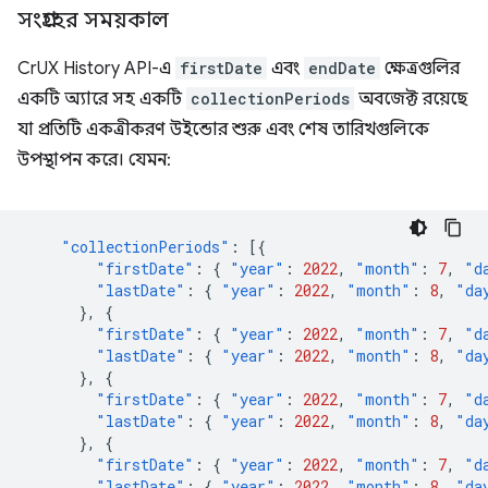
সংগ্রহের সময়কাল
CrUX History API-এ
firstDate
এবং
endDate
ক্ষেত্রগুলির
একটি অ্যারে সহ একটি
collectionPeriods
অবজেক্ট রয়েছে
যা প্রতিটি একত্রীকরণ উইন্ডোর শুরু এবং শেষ তারিখগুলিকে
উপস্থাপন করে। যেমন:
"collectionPeriods"
:
[{
"firstDate"
:
{
"year"
:
2022
,
"month"
:
7
,
"d
"lastDate"
:
{
"year"
:
2022
,
"month"
:
8
,
"da
},
{
"firstDate"
:
{
"year"
:
2022
,
"month"
:
7
,
"d
"lastDate"
:
{
"year"
:
2022
,
"month"
:
8
,
"da
},
{
"firstDate"
:
{
"year"
:
2022
,
"month"
:
7
,
"d
"lastDate"
:
{
"year"
:
2022
,
"month"
:
8
,
"da
},
{
"firstDate"
:
{
"year"
:
2022
,
"month"
:
7
,
"d
"lastDate"
:
{
"year"
:
2022
,
"month"
:
8
,
"da