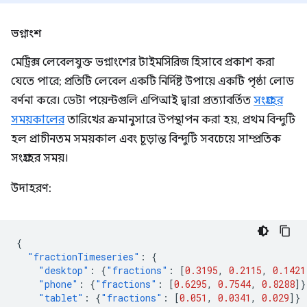
ভগ্নাংশ
মেট্রিক্স লেবেলযুক্ত ভগ্নাংশের টাইমসিরিজ হিসাবে প্রকাশ করা
যেতে পারে; প্রতিটি লেবেল একটি নির্দিষ্ট উপায়ে একটি পৃষ্ঠা লোড
বর্ণনা করে। ডেটা পয়েন্টগুলি এপিআই দ্বারা প্রত্যাবর্তিত
সংগ্রহের
সময়কালের
তারিখের ক্রমানুসারে উপস্থাপন করা হয়, প্রথম বিন্দুটি
হল প্রাচীনতম সময়কাল এবং চূড়ান্ত বিন্দুটি সবচেয়ে সাম্প্রতিক
সংগ্রহের সময়।
উদাহরণ:
{
"fractionTimeseries"
:
{
"desktop"
:
{
"fractions"
:
[
0.3195
,
0.2115
,
0.1421
"phone"
:
{
"fractions"
:
[
0.6295
,
0.7544
,
0.8288
]}
"tablet"
:
{
"fractions"
:
[
0.051
,
0.0341
,
0.029
]}