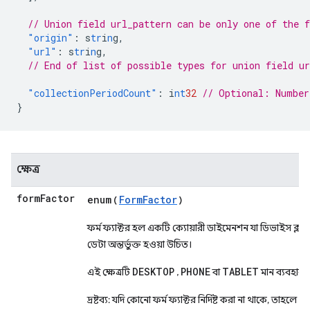
// Union field url_pattern can be only one of the 
"origin"
:
s
tr
i
n
g
,
"url"
:
s
tr
i
n
g
,
// End of list of possible types for union field ur
"collectionPeriodCount"
:
i
nt
32
// Optional: Number
}
ক্ষেত্র
form
Factor
enum
FormFactor
(
)
ফর্ম ফ্যাক্টর হল একটি ক্যোয়ারী ডাইমেনশন যা ডিভাইস ক্লাস নি
ডেটা অন্তর্ভুক্ত হওয়া উচিত।
DESKTOP
PHONE
TABLET
এই ক্ষেত্রটি
,
বা
মান ব্যবহার 
দ্রষ্টব্য: যদি কোনো ফর্ম ফ্যাক্টর নির্দিষ্ট করা না থাকে, তাহলে স