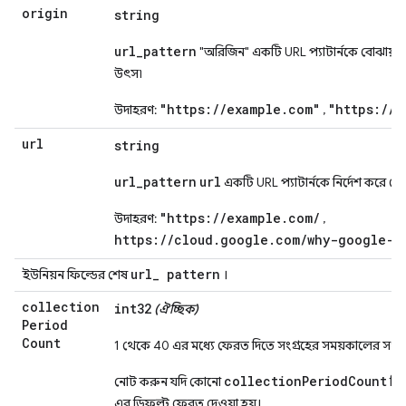
origin
string
url_pattern
"অরিজিন" একটি URL প্যাটার্নকে বোঝায় 
উৎস৷
"https://example.com"
"https://c
উদাহরণ:
,
url
string
url_pattern
url
একটি URL প্যাটার্নকে নির্দেশ করে য
"https://example.com/
উদাহরণ:
,
https://cloud.google.com/why-google-c
url
_
pattern
ইউনিয়ন ফিল্ডের শেষ
।
collection
int32
(ঐচ্ছিক)
Period
Count
1 থেকে 40 এর মধ্যে ফেরত দিতে সংগ্রহের সময়কালের সংখ্
collectionPeriodCount
নোট করুন যদি কোনো
নির
এর ডিফল্ট ফেরত দেওয়া হয়।