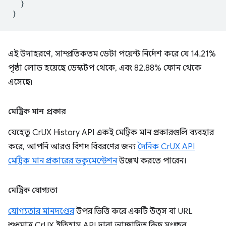
}
}
এই উদাহরণে, সাম্প্রতিকতম ডেটা পয়েন্ট নির্দেশ করে যে 14.21%
পৃষ্ঠা লোড হয়েছে ডেস্কটপ থেকে, এবং 82.88% ফোন থেকে
এসেছে৷
মেট্রিক মান প্রকার
যেহেতু CrUX History API একই মেট্রিক মান প্রকারগুলি ব্যবহার
করে, আপনি আরও বিশদ বিবরণের জন্য
দৈনিক CrUX API
মেট্রিক মান প্রকারের ডকুমেন্টেশন
উল্লেখ করতে পারেন।
মেট্রিক যোগ্যতা
যোগ্যতার মানদণ্ডের
উপর ভিত্তি করে একটি উত্স বা URL
শুধুমাত্র CrUX ইতিহাস API দ্বারা আচ্ছাদিত কিছু সংগ্রহের