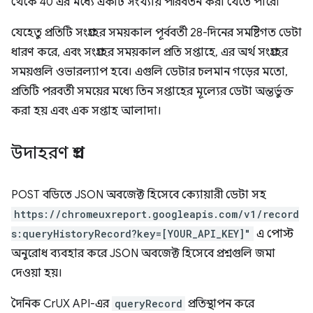
থেকে 40 এর মধ্যে একটি সংখ্যায় পরিবর্তন করা যেতে পারে৷
যেহেতু প্রতিটি সংগ্রহের সময়কাল পূর্ববর্তী 28-দিনের সমষ্টিগত ডেটা
ধারণ করে, এবং সংগ্রহের সময়কাল প্রতি সপ্তাহে, এর অর্থ সংগ্রহের
সময়গুলি ওভারল্যাপ হবে। এগুলি ডেটার চলমান গড়ের মতো,
প্রতিটি পরবর্তী সময়ের মধ্যে তিন সপ্তাহের মূল্যের ডেটা অন্তর্ভুক্ত
করা হয় এবং এক সপ্তাহ আলাদা।
উদাহরণ প্রশ্ন
POST বডিতে JSON অবজেক্ট হিসেবে ক্যোয়ারী ডেটা সহ
https://chromeuxreport.googleapis.com/v1/record
s:queryHistoryRecord?key=[YOUR_API_KEY]"
এ পোস্ট
অনুরোধ ব্যবহার করে JSON অবজেক্ট হিসেবে প্রশ্নগুলি জমা
দেওয়া হয়।
দৈনিক CrUX API-এর
queryRecord
প্রতিস্থাপন করে