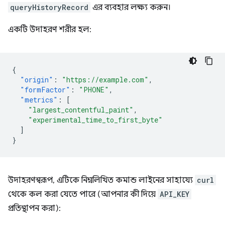
queryHistoryRecord
এর ব্যবহার লক্ষ্য করুন।
একটি উদাহরণ শরীর হল:
{
"origin"
:
"https://example.com"
,
"formFactor"
:
"PHONE"
,
"metrics"
:
[
"largest_contentful_paint"
,
"experimental_time_to_first_byte"
]
}
উদাহরণস্বরূপ, এটিকে নিম্নলিখিত কমান্ড লাইনের সাহায্যে
curl
থেকে কল করা যেতে পারে (আপনার কী দিয়ে
API_KEY
প্রতিস্থাপন করা):