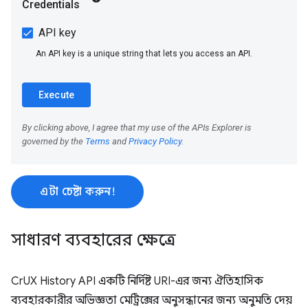
এটা চেষ্টা করুন!
সাধারণ ব্যবহারের ক্ষেত্রে
CrUX History API একটি নির্দিষ্ট URI-এর জন্য ঐতিহাসিক
ব্যবহারকারীর অভিজ্ঞতা মেট্রিক্সের অনুসন্ধানের জন্য অনুমতি দেয়