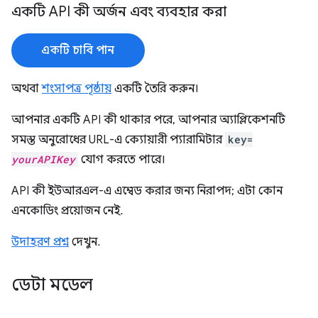
একটি API কী অর্জন এবং ব্যবহার করা
একটি চাবি পান
অথবা
শংসাপত্র পৃষ্ঠায়
একটি তৈরি করুন।
আপনার একটি API কী থাকার পরে, আপনার অ্যাপ্লিকেশনটি
সমস্ত অনুরোধের URL-এ ক্যোয়ারী প্যারামিটার
key=
yourAPIKey
যোগ করতে পারে।
API কী ইউআরএল-এ এম্বেড করার জন্য নিরাপদ; এটা কোন
এনকোডিং প্রয়োজন নেই.
উদাহরণ প্রশ্ন
দেখুন.
ডেটা মডেল