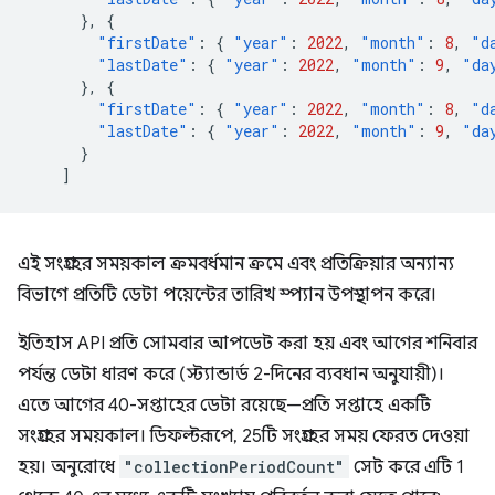
},
{
"firstDate"
:
{
"year"
:
2022
,
"month"
:
8
,
"d
"lastDate"
:
{
"year"
:
2022
,
"month"
:
9
,
"da
},
{
"firstDate"
:
{
"year"
:
2022
,
"month"
:
8
,
"d
"lastDate"
:
{
"year"
:
2022
,
"month"
:
9
,
"da
}
]
এই সংগ্রহের সময়কাল ক্রমবর্ধমান ক্রমে এবং প্রতিক্রিয়ার অন্যান্য
বিভাগে প্রতিটি ডেটা পয়েন্টের তারিখ স্প্যান উপস্থাপন করে।
ইতিহাস API প্রতি সোমবার আপডেট করা হয় এবং আগের শনিবার
পর্যন্ত ডেটা ধারণ করে (স্ট্যান্ডার্ড 2-দিনের ব্যবধান অনুযায়ী)।
এতে আগের 40-সপ্তাহের ডেটা রয়েছে—প্রতি সপ্তাহে একটি
সংগ্রহের সময়কাল। ডিফল্টরূপে, 25টি সংগ্রহের সময় ফেরত দেওয়া
হয়। অনুরোধে
"collectionPeriodCount"
সেট করে এটি 1