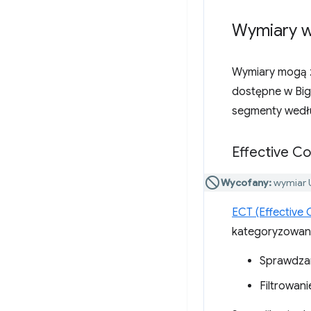
Wymiary w
Wymiary mogą z
dostępne w Big
segmenty wedł
Effective Co
Wycofany:
wymiar U
ECT (Effective
kategoryzowani
Sprawdzan
Filtrowan