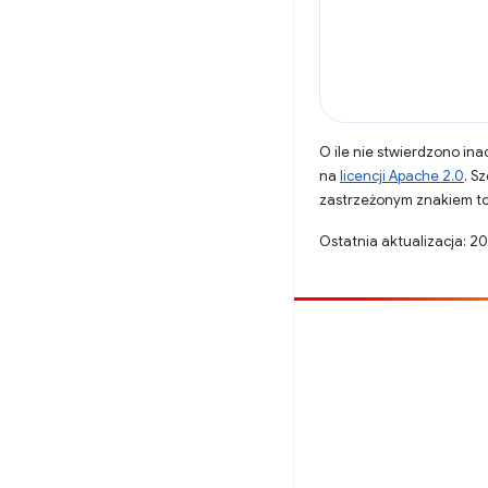
O ile nie stwierdzono inac
na
licencji Apache 2.0
. S
zastrzeżonym znakiem to
Ostatnia aktualizacja: 2
Opublikuj coś
Zgłoś błąd
Zobacz nierozwiązane problemy