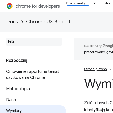
Dokumenty
Stud
Docs
Chrome UX Report
preferowany języ
Rozpocznij
Strona główna
Omówienie raportu na temat
użytkowania Chrome
Wymi
Metodologia
Dane
Zbiór danych C
identyfikują ko
Wymiary