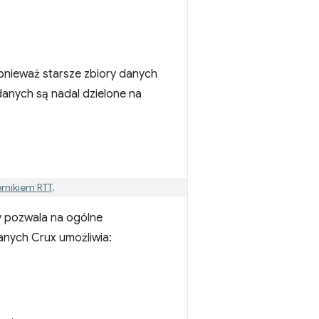
onieważ starsze zbiory danych
danych są nadal dzielone na
rnikiem RTT
.
ry pozwala na ogólne
anych Crux umożliwia: