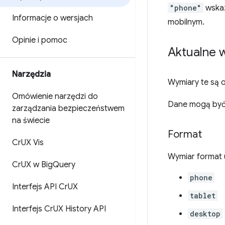
"phone"
wskaz
Informacje o wersjach
mobilnym.
Opinie i pomoc
Aktualne 
Narzędzia
Wymiary te są 
Omówienie narzędzi do
Dane mogą być
zarządzania bezpieczeństwem
na świecie
Format
Cr
UX Vis
Wymiar format 
Cr
UX w Big
Query
phone
Interfejs API Cr
UX
tablet
Interfejs Cr
UX History API
desktop