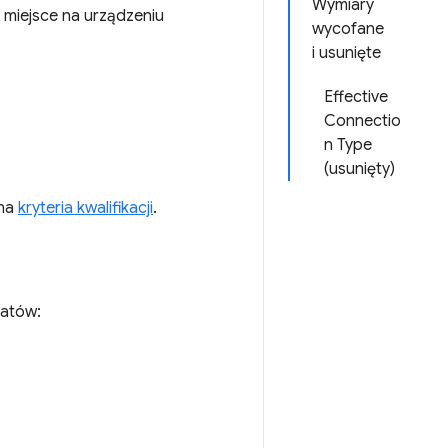
Wymiary
 miejsce na urządzeniu
wycofane
i usunięte
Effective
Connectio
n Type
(usunięty)
 na
kryteria kwalifikacji
.
matów: