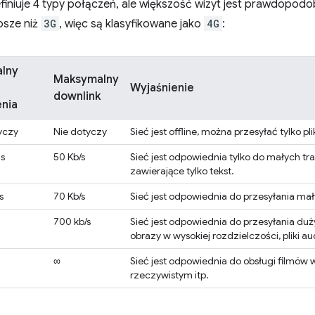
efiniuje 4 typy połączeń, ale większość wizyt jest prawdopo
bsze niż
3G
, więc są klasyfikowane jako
4G
:
alny
Maksymalny
Wyjaśnienie
downlink
nia
yczy
Nie dotyczy
Sieć jest offline, można przesyłać tylko pl
s
50 Kb/s
Sieć jest odpowiednia tylko do małych tra
zawierające tylko tekst.
s
70 Kb/s
Sieć jest odpowiednia do przesyłania ma
700 kb/s
Sieć jest odpowiednia do przesyłania du
obrazy w wysokiej rozdzielczości, pliki aud
∞
Sieć jest odpowiednia do obsługi filmów w
rzeczywistym itp.