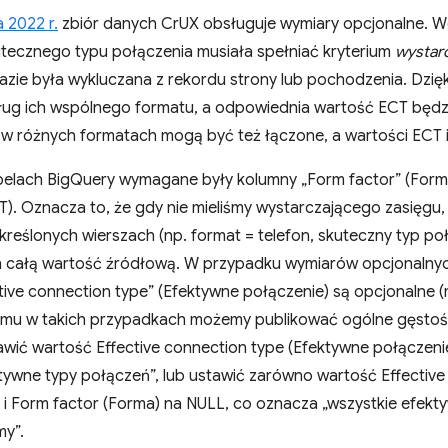
 2022 r.
zbiór danych CrUX obsługuje wymiary opcjonalne. W
utecznego typu połączenia musiała spełniać kryterium
wystar
zie była wykluczana z rekordu strony lub pochodzenia. Dzięki
ug ich wspólnego formatu, a odpowiednia wartość ECT będz
w różnych formatach mogą być też łączone, a wartości ECT 
belach BigQuery wymagane były kolumny „Form factor” (Form f
T). Oznacza to, że gdy nie mieliśmy wystarczającego zasięgu,
reślonych wierszach (np. format = telefon, skuteczny typ po
h całą wartość źródłową. W przypadku wymiarów opcjonalnyc
ctive connection type” (Efektywne połączenie) są opcjonalne
temu w takich przypadkach możemy publikować ogólne gęstoś
wić wartość Effective connection type (Efektywne połączeni
ktywne typy połączeń”, lub ustawić zarówno wartość Effectiv
k i Form factor (Forma) na NULL, co oznacza „wszystkie efek
my”.