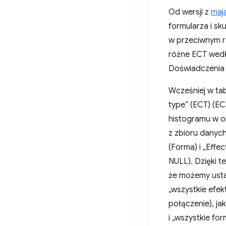
Od wersji z
maja
formularza i sk
w przeciwnym ra
różne ECT wedł
Doświadczenia 
Wcześniej w ta
type” (ECT) (EC
histogramu w ok
z zbioru danyc
(Forma) i „Effe
NULL). Dzięki 
że możemy usta
„wszystkie efe
połączenie), ja
i „wszystkie for