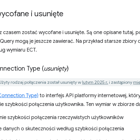
ycofane i usunięte
 czasem zostać wycofane i usunięte. Są one opisane tutaj, p
Query mogą je jeszcze zawierać. Na przykład starsze zbiory 
ug wymiaru ECT.
nnection Type (
usunięty
)
żyty rodzaj połączenia został usunięty w
lutym 2025 r.
i zastąpiony
mie
 Connection Type)
to interfejs API platformy internetowej, któ
e szybkości połączenia użytkownika. Ten wymiar w zbiorze d
ie szybkości połączenia rzeczywistych użytkowników
ie danych o skuteczności według szybkości połączenia