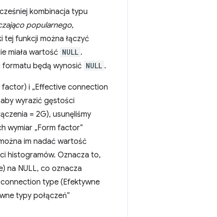
cześniej kombinacja typu
czająco popularnego
,
 tej funkcji można łączyć
ie miała wartość
NULL
.
i formatu będą wynosić
NULL
.
actor) i „Effective connection
 aby wyrazić gęstości
łączenia = 2G), usunęliśmy
h wymiar „Form factor”
 (można im nadać wartość
ci histogramów. Oznacza to,
e) na NULL, co oznacza
e connection type (Efektywne
tywne typy połączeń”