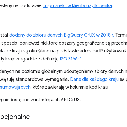
reślany na podstawie
ciągu znaków klienta użytkownika
.
ostał
dodany do zbioru danych BigQuery CrUX w 2018 r.
Termin
y sposób, ponieważ niektóre obszary geograficzne są przedm
iarze kraju są określane na podstawie adresów IP użytkownik
y krajów zgodnie z definicją
ISO 3166-1
.
danych na poziomie globalnym udostępniamy zbiory danych na
wiązują standardowe wymagania.
Dane dla każdego kraju
są 
dsumowujących
, które zawierają w kolumnie kod kraju.
ą niedostępne w interfejsach API CrUX.
pcjonalne