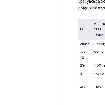
Specyfikacja d
połączenia szy
Minim
ECT
czas
błądze
offline
Nie dot
slow-
2000 m
2g
2G
1400 m
3G
270 ms
4G
0 ms