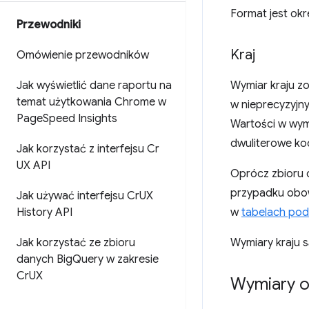
Format jest ok
Przewodniki
Kraj
Omówienie przewodników
Jak wyświetlić dane raportu na
Wymiar kraju z
temat użytkowania Chrome w
w nieprecyzyjn
Page
Speed Insights
Wartości w wym
dwuliterowe kod
Jak korzystać z interfejsu Cr
UX API
Oprócz zbioru 
przypadku obo
Jak używać interfejsu Cr
UX
History API
w
tabelach po
Jak korzystać ze zbioru
Wymiary kraju s
danych Big
Query w zakresie
Cr
UX
Wymiary o