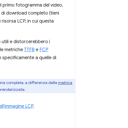
del primo fotogramma del video,
 di download completo (tieni
 risorsa LCP, in cui questa
tili e distorcerebbero i
 le metriche
TTFB
e
FCP
on specificamente a quelle di
gina completa, a differenza della
metrica
rerenderizzate.
dell'immagine LCP
.