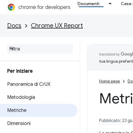
Documenti
Case 
Docs
Chrome UX Report
tua lingua preferi
Per iniziare
Home page
Do
Panoramica di Cr
UX
Metr
Metodologia
Metriche
Pubblicato: 23 g
Dimensioni