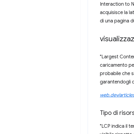
Interaction to N
acquisisce la la
di una pagina du
visualizza
"Largest Content
caricamento per
probabile che si
garantendogli ch
web.dev/article
Tipo di riso
"LCP indica il t