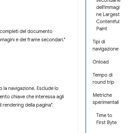
secondarie
dell'immagi
ne Largest
Contentful
Paint
i completi del documento
immagini e dei frame secondari."
Tipi di
navigazione
Onload
Tempo di
round trip
o la navigazione. Esclude lo
Metriche
ento chiave che interessa agli
sperimentali
l rendering della pagina".
Time to
First Byte