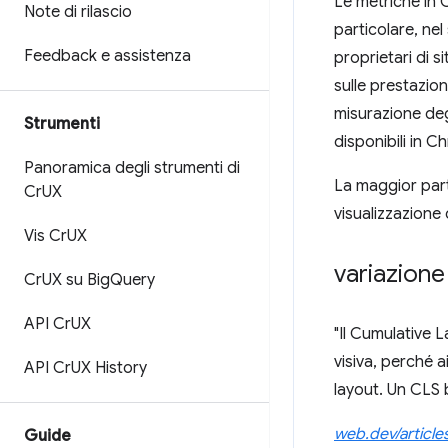
Le metriche in 
Note di rilascio
particolare, nel
Feedback e assistenza
proprietari di s
sulle prestazion
misurazione degl
Strumenti
disponibili in 
Panoramica degli strumenti di
La maggior par
Cr
UX
visualizzazione 
Vis Cr
UX
variazione
Cr
UX su Big
Query
API Cr
UX
"Il Cumulative L
visiva, perché a
API Cr
UX History
layout. Un CLS 
web.dev/articles
Guide