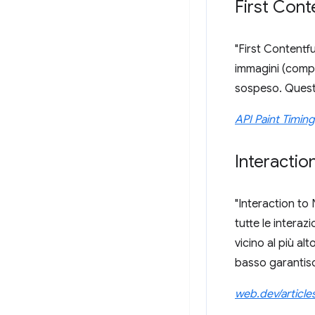
First Cont
"First Contentfu
immagini (compr
sospeso. Questa
API Paint Timing
Interactio
"Interaction to 
tutte le interazi
vicino al più al
basso garantisc
web.dev/article