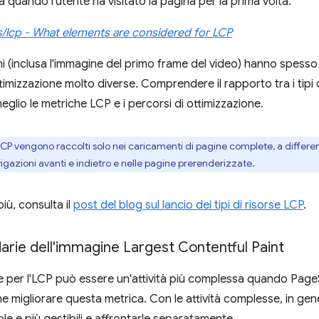
o a quando l'utente ha visitato la pagina per la prima volta."
s/lcp - What elements are considered for LCP
i (inclusa l'immagine del primo frame del video) hanno spesso
timizzazione molto diverse. Comprendere il rapporto tra i tipi 
lio le metriche LCP e i percorsi di ottimizzazione.
rse LCP vengono raccolti solo nei caricamenti di pagine complete, a differ
igazioni avanti e indietro e nelle pagine prerenderizzate.
iù, consulta il
post del blog sul lancio dei tipi di risorse LCP
.
arie dell'immagine Largest Contentful Paint
ne per l'LCP può essere un'attività più complessa quando Page
e migliorare questa metrica. Con le attività complesse, in gene