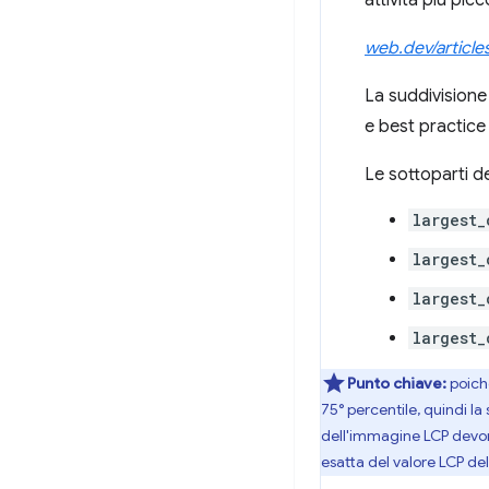
attività più pic
web.dev/article
La suddivisione 
e best practice
Le sottoparti d
largest_
largest_
largest_
largest_
Punto chiave:
poich
75° percentile, quindi l
dell'immagine LCP devono
esatta del valore LCP del