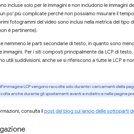
ono incluse solo per le immagini e non includono le immagini 
un po' più complicate perché non possiamo misurare il tempo
rimi fotogrammi del video sono inclusi nella metrica del tipo di
on è pertinente).
e nemmeno le parti secondarie di testo, in quanto sono meno u
e immagini. Per i siti composti principalmente da LCP di testo,
 utili suddivisioni, anche se si riferiscono a tutte le LCP e n
dell'immagine LCP vengono raccolte solo durante i caricamenti della pa
ccolta anche durante gli spostamenti avanti e indietro e nelle pagine p
formazioni, consulta il
post del blog sul lancio delle sottoparti 
vigazione