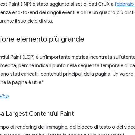
ext Paint (INP) è stato aggiunto al set di dati CrUX a
febbraio
tenza end-to-end dei singoli eventi e offre un quadro più olisti
rante il suo ciclo di vita.
zione elemento più grande
ful Paint (LCP) è un'importante metrica incentrata sull'utente 
cepita, perché indica il punto nella sequenza temporale di ca
ano stati caricati i contenuti principali della pagina. Un valor
e la pagina è utile."
s/lcp
rsa Largest Contentful Paint
empo di rendering dell'immagine, del blocco di testo o del video