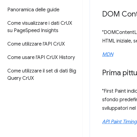
Panoramica delle guide
DOM Cont
Come visualizzare i dati Cr
UX
su Page
Speed Insights
"DOMContentLoad
HTML iniziale, s
Come utilizzare l'API Cr
UX
MDN
Come usare l'API Cr
UX History
Come utilizzare il set di dati Big
Prima pitt
Query Cr
UX
"First Paint ind
sfondo predefin
sviluppatori nel
API Paint Timing