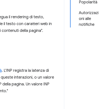
Popolarità
Autorizzazi
gua il rendering di testo,
oni alle
 il testo con caratteri web in
notifiche
 contenuti della pagina".
tà
. L'INP registra la latenza di
di queste interazioni, o un valore
P della pagina. Un valore INP
nto."