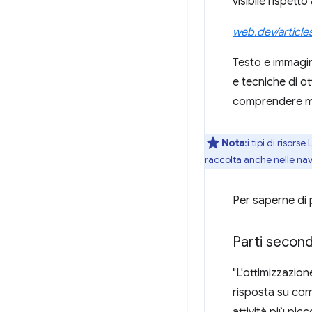
visibile rispett
web.dev/article
Testo e immagin
e tecniche di ot
comprendere meg
Nota
:i tipi di riso
raccolta anche nelle nav
Per saperne di p
Parti second
"L'ottimizzazio
risposta su com