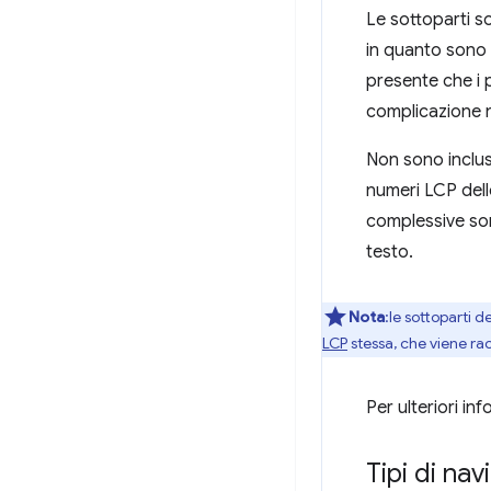
Le sottoparti s
in quanto sono 
presente che i p
complicazione n
Non sono inclus
numeri LCP dell
complessive sono
testo.
Nota
:le sottoparti 
LCP
stessa, che viene ra
Per ulteriori in
Tipi di na