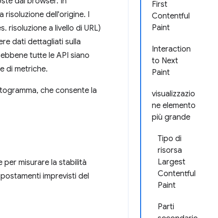
ste dai browser. In
First
risoluzione dell'origine. I
Contentful
Paint
. risoluzione a livello di URL)
re dati dettagliati sulla
Interaction
 sebbene tutte le API siano
to Next
e di metriche.
Paint
stogramma, che consente la
visualizzazio
ne elemento
più grande
Tipo di
risorsa
Largest
 per misurare la stabilità
Contentful
 spostamenti imprevisti del
Paint
Parti