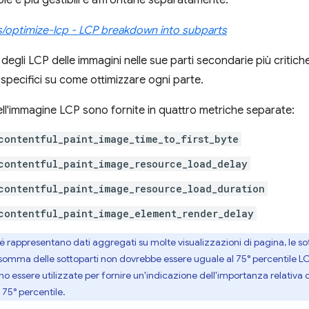
cole e più gestibili e affrontarle separatamente.
s/optimize-lcp - LCP breakdown into subparts
degli LCP delle immagini nelle sue parti secondarie più critiche
 specifici su come ottimizzare ogni parte.
ell'immagine LCP sono fornite in quattro metriche separate:
contentful_paint_image_time_to_first_byte
contentful_paint_image_resource_load_delay
contentful_paint_image_resource_load_duration
contentful_paint_image_element_render_delay
é rappresentano dati aggregati su molte visualizzazioni di pagina, le so
a somma delle sottoparti non dovrebbe essere uguale al 75° percentile LC
 essere utilizzate per fornire un'indicazione dell'importanza relativa 
 75° percentile.