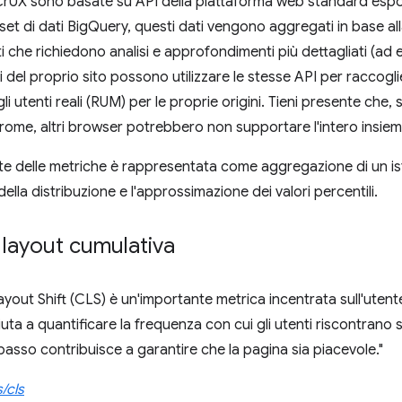
CrUX sono basate su API della piattaforma web standard espo
 set di dati BigQuery, questi dati vengono aggregati in base alla 
iti che richiedono analisi e approfondimenti più dettagliati (ad es
i del proprio sito possono utilizzare le stesse API per raccoglie
i utenti reali (RUM) per le proprie origini. Tieni presente che,
Chrome, altri browser potrebbero non supportare l'intero insiem
te delle metriche è rappresentata come aggregazione di un i
della distribuzione e l'approssimazione dei valori percentili.
 layout cumulativa
ayout Shift (CLS) è un'importante metrica incentrata sull'utente
iuta a quantificare la frequenza con cui gli utenti riscontrano
basso contribuisce a garantire che la pagina sia piacevole."
/cls