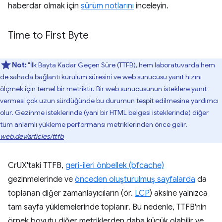
haberdar olmak için
sürüm notlarını
inceleyin.
Time to First Byte
Not:
"İlk Bayta Kadar Geçen Süre (TTFB), hem laboratuvarda hem
de sahada bağlantı kurulum süresini ve web sunucusu yanıt hızını
ölçmek için temel bir metriktir. Bir web sunucusunun isteklere yanıt
vermesi çok uzun sürdüğünde bu durumun tespit edilmesine yardımcı
olur. Gezinme isteklerinde (yani bir HTML belgesi isteklerinde) diğer
tüm anlamlı yükleme performansı metriklerinden önce gelir.
web.dev/articles/ttfb
CrUX'taki TTFB,
geri-ileri önbellek (bfcache)
gezinmelerinde ve
önceden oluşturulmuş sayfalarda
da
toplanan diğer zamanlayıcıların (ör.
LCP
) aksine yalnızca
tam sayfa yüklemelerinde toplanır. Bu nedenle, TTFB'nin
örnek boyutu diğer metriklerden daha küçük olabilir ve