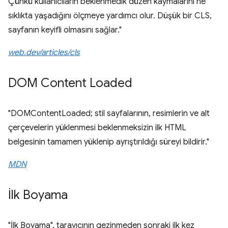
Çünkü kullanıcıların beklenmedik düzen kaymalarını ne
sıklıkta yaşadığını ölçmeye yardımcı olur. Düşük bir CLS,
sayfanın keyifli olmasını sağlar."
web.dev/articles/cls
DOM Content Loaded
"DOMContentLoaded; stil sayfalarının, resimlerin ve alt
çerçevelerin yüklenmesi beklenmeksizin ilk HTML
belgesinin tamamen yüklenip ayrıştırıldığı süreyi bildirir."
MDN
İlk Boyama
"İlk Boyama", tarayıcının gezinmeden sonraki ilk kez