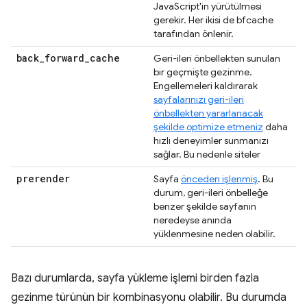
JavaScript'in yürütülmesi
gerekir. Her ikisi de bfcache
tarafından önlenir.
back
_
forward
_
cache
Geri-ileri önbellekten sunulan
bir geçmişte gezinme.
Engellemeleri kaldırarak
sayfalarınızı geri-ileri
önbellekten yararlanacak
şekilde optimize etmeniz
daha
hızlı deneyimler sunmanızı
sağlar. Bu nedenle siteler
prerender
Sayfa
önceden işlenmiş
. Bu
durum, geri-ileri önbelleğe
benzer şekilde sayfanın
neredeyse anında
yüklenmesine neden olabilir.
Bazı durumlarda, sayfa yükleme işlemi birden fazla
gezinme türünün bir kombinasyonu olabilir. Bu durumda