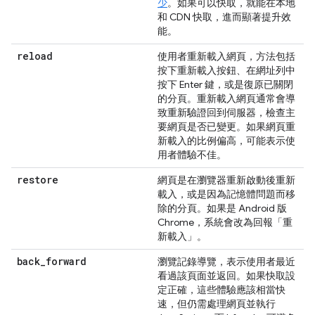
少
。如果可以快取，就能在本地
和 CDN 快取，進而顯著提升效
能。
reload
使用者重新載入網頁，方法包括
按下重新載入按鈕、在網址列中
按下 Enter 鍵，或是復原已關閉
的分頁。重新載入網頁通常會導
致重新驗證回到伺服器，檢查主
要網頁是否已變更。如果網頁重
新載入的比例偏高，可能表示使
用者體驗不佳。
restore
網頁是在瀏覽器重新啟動後重新
載入，或是因為記憶體問題而移
除的分頁。如果是 Android 版
Chrome，系統會改為回報「重
新載入」。
back
_
forward
瀏覽記錄導覽，表示使用者最近
看過該頁面並返回。如果快取設
定正確，這些體驗應該相當快
速，但仍需處理網頁並執行