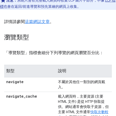
注意：
系統只會在完整載入網頁時收集 LCP 圖片子部分，不像
LCP 指
標
也會在返回/前進導覽和預先算繪的網頁上收集。
詳情請參閱
這篇網誌文章
。
瀏覽類型
「導覽類型」
指標會細分下列導覽的網頁瀏覽百分比：
類型
說明
navigate
不屬於其他任一類別的網頁載
入。
navigate
_
cache
載入網頁時，主要資源 (主要
HTML 文件) 是從 HTTP 快取提
供。網站通常會快取子資源，但
主要 HTML 文件通常
快取次數較