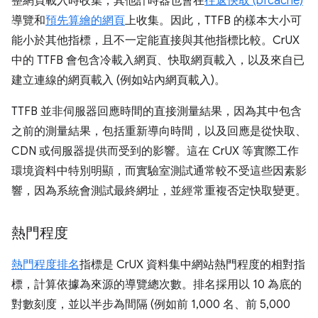
整網頁載入時收集，其他計時器也會在
往返快取 (bfcache)
導覽和
預先算繪的網頁
上收集。因此，TTFB 的樣本大小可
能小於其他指標，且不一定能直接與其他指標比較。CrUX
中的 TTFB 會包含冷載入網頁、快取網頁載入，以及來自已
建立連線的網頁載入 (例如站內網頁載入)。
TTFB 並非伺服器回應時間的直接測量結果，因為其中包含
之前的測量結果，包括重新導向時間，以及回應是從快取、
CDN 或伺服器提供而受到的影響。這在 CrUX 等實際工作
環境資料中特別明顯，而實驗室測試通常較不受這些因素影
響，因為系統會測試最終網址，並經常重複否定快取變更。
熱門程度
熱門程度排名
指標是 CrUX 資料集中網站熱門程度的相對指
標，計算依據為來源的導覽總次數。排名採用以 10 為底的
對數刻度，並以半步為間隔 (例如前 1,000 名、前 5,000