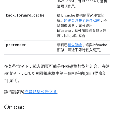
JavaScript，而 bfcache 可避免
這兩項作業。
back
_
forward
_
cache
從 bfcache 提供的歷來瀏覽記
錄。
將網頁調整至最佳狀態
，移
除阻礙因素，充分運用
bfcache，應可加快網頁載入速
度，因此網站應會
prerender
網頁已
預先算繪
，這與 bfcache
類似，可近乎即時載入網頁。
在某些情況下，載入網頁可能是多種導覽類型的組合。在這
種情況下，CrUX 會回報表格中第一個相符的項目 (從底部
到頂部)。
詳情請參閱
導覽類型公告文章
。
Onload