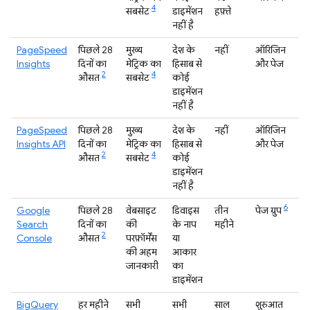
4
सबसेट
डाइमेंशन
हफ़्ते
नहीं है
PageSpeed
पिछले 28
मुख्य
देश के
नहीं
ऑरिजिन
Insights
दिनों का
मेट्रिक का
हिसाब से
और पेज
2
4
औसत
सबसेट
कोई
डाइमेंशन
नहीं है
PageSpeed
पिछले 28
मुख्य
देश के
नहीं
ऑरिजिन
Insights API
दिनों का
मेट्रिक का
हिसाब से
और पेज
2
4
औसत
सबसेट
कोई
डाइमेंशन
नहीं है
6
Google
पिछले 28
वेबसाइट
डिवाइस
तीन
पेज ग्रुप
Search
दिनों का
की
के नाप
महीने
2
Console
औसत
परफ़ॉर्मेंस
या
की अहम
आकार
जानकारी
का
डाइमेंशन
BigQuery
हर महीने
सभी
सभी
साल
शुरुआत