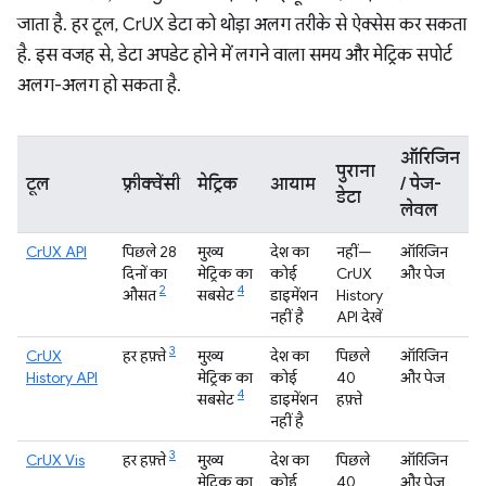
जाता है. हर टूल, CrUX डेटा को थोड़ा अलग तरीके से ऐक्सेस कर सकता
है. इस वजह से, डेटा अपडेट होने में लगने वाला समय और मेट्रिक सपोर्ट
अलग-अलग हो सकता है.
ऑरिजिन
पुराना
टूल
फ़्रीक्वेंसी
मेट्रिक
आयाम
/ पेज-
डेटा
लेवल
CrUX API
पिछले 28
मुख्य
देश का
नहीं—
ऑरिजिन
दिनों का
मेट्रिक का
कोई
CrUX
और पेज
2
4
औसत
सबसेट
डाइमेंशन
History
नहीं है
API देखें
3
CrUX
हर हफ़्ते
मुख्य
देश का
पिछले
ऑरिजिन
History API
मेट्रिक का
कोई
40
और पेज
4
सबसेट
डाइमेंशन
हफ़्ते
नहीं है
3
CrUX Vis
हर हफ़्ते
मुख्य
देश का
पिछले
ऑरिजिन
मेट्रिक का
कोई
40
और पेज