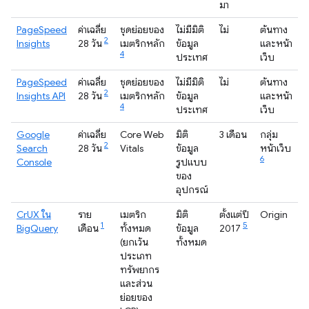
มา
PageSpeed
ค่าเฉลี่ย
ชุดย่อยของ
ไม่มีมิติ
ไม่
ต้นทาง
2
Insights
28 วัน
เมตริกหลัก
ข้อมูล
และหน้า
4
ประเทศ
เว็บ
PageSpeed
ค่าเฉลี่ย
ชุดย่อยของ
ไม่มีมิติ
ไม่
ต้นทาง
2
Insights API
28 วัน
เมตริกหลัก
ข้อมูล
และหน้า
4
ประเทศ
เว็บ
Google
ค่าเฉลี่ย
Core Web
มิติ
3 เดือน
กลุ่ม
2
Search
28 วัน
Vitals
ข้อมูล
หน้าเว็บ
6
Console
รูปแบบ
ของ
อุปกรณ์
CrUX ใน
ราย
เมตริก
มิติ
ตั้งแต่ปี
Origin
1
5
BigQuery
เดือน
ทั้งหมด
ข้อมูล
2017
(ยกเว้น
ทั้งหมด
ประเภท
ทรัพยากร
และส่วน
ย่อยของ