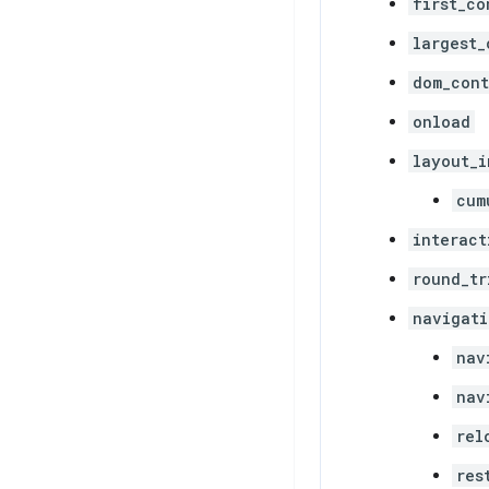
first_co
largest_
dom_cont
onload
layout_i
cum
interact
round_tr
navigati
nav
nav
rel
res