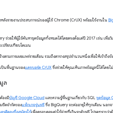
เบื้องหลังรายงานประสบการณ์ของผู้ใช้ Chrome (CrUX) พร้อมใช้งานใน
Bi
ช่วยให้ผู้ใช้ค้นหาชุดข้อมูลทั้งหมดได้โดยตรงตั้งแต่ปี 2017 เช่น เพื่อว
ละเปรียบเทียบโดเมน
้างตามการเผยแพร่รายเดือน รวมถึงตารางสรุปจำนวนหนึ่งเพื่อให้เข้าถึงข้อม
เป็นพื้นฐานของ
แดชบอร์ด CrUX
ซึ่งช่วยให้คุณเห็นภาพข้อมูลนี้ได้โดย
อมูล
ต้องมี
บัญชี Google Cloud
และความรู้พื้นฐานเกี่ยวกับ SQL
ชุดข้อมู
ามขีดจำกัดของ
แพ็กเกจรุ่นฟรี
ซึ่ง BigQuery จะต่ออายุให้ทุกเดือน นอกจา
เครดิตลงชื่อสมัครใช้
เพื่อครอบคลุมค่าใช้จ่ายที่เกินระดับฟรี โปรดทราบว่าต