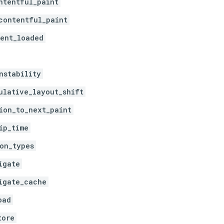
ntentful_paint
contentful_paint
ent_loaded
nstability
ulative_layout_shift
ion_to_next_paint
ip_time
on_types
igate
igate_cache
oad
tore