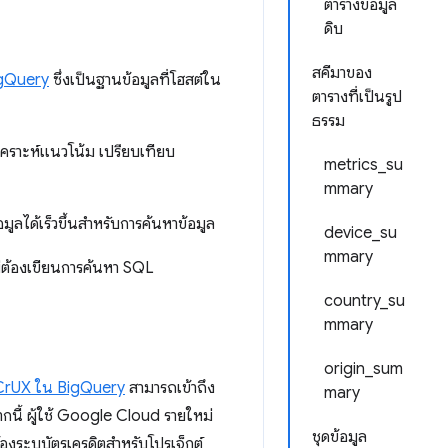
ตารางข้อมูล
ดิบ
สคีมาของ
gQuery
ซึ่งเป็นฐานข้อมูลที่โฮสต์ใน
ตารางที่เป็นรูป
ธรรม
ิเคราะห์แนวโน้ม เปรียบเทียบ
metrics_su
mmary
ูลได้เร็วขึ้นสำหรับการค้นหาข้อมูล
device_su
mmary
ไม่ต้องเขียนการค้นหา SQL
country_su
mmary
origin_sum
ล CrUX ใน BigQuery
สามารถเข้าถึง
mary
กนี้ ผู้ใช้ Google Cloud รายใหม่
ชุดข้อมูล
้องระบุบัตรเครดิตสำหรับโปรเจ็กต์