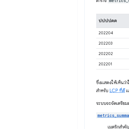
ตาราง
metrics_
ปปปปดด
202204
202203
202202
202201
ซึ่งแสดงให้เห็นว
สำหรับ
LCP ที่ดี
แล
ระบบจะจัดเตรียมตาร
metrics_summ
เมตริกสําค