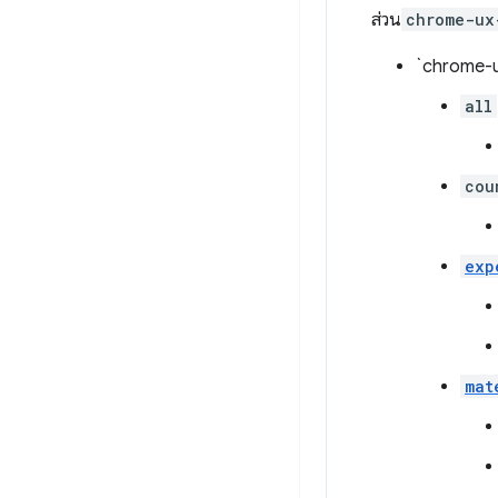
ส่วน
chrome-ux
`chrome-u
all
cou
exp
mat