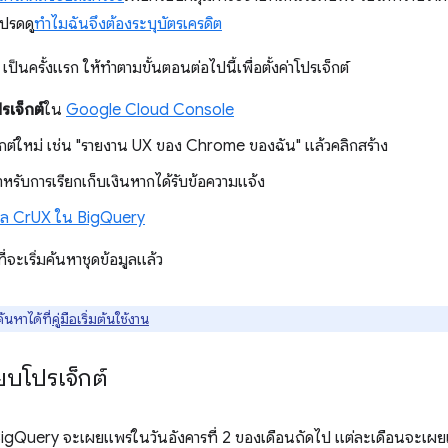
ปรดดู
ทำไมฉันจึงต้องระบุบัตรเครดิต
ป็นครั้งแรก ให้ทำตามขั้นตอนต่อไปนี้เพื่อตั้งค่าโปรเจ็กต์
รเจ็กต์
ใน
Google Cloud Console
เจ็กต์ใหม่ เช่น "รายงาน UX ของ Chrome ของฉัน" แล้วคลิกสร้าง
ำหรับการเรียกเก็บเงินหากได้รับข้อความแจ้ง
มูล CrUX ใน BigQuery
่จะเริ่มค้นหาชุดข้อมูลแล้ว
้นหาได้ที่
คู่มือเริ่มต้นใช้งาน
ยบโปรเจ็กต์
igQuery จะเผยแพร่ในวันอังคารที่ 2 ของเดือนถัดไป แต่ละเดือนจะเผย