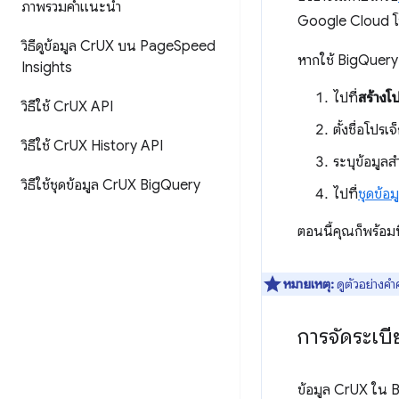
ภาพรวมคำแนะนำ
Google Cloud โ
วิธีดูข้อมูล Cr
UX บน Page
Speed
หากใช้ BigQuery เ
Insights
ไปที่
สร้างโป
วิธีใช้ Cr
UX API
ตั้งชื่อโปร
วิธีใช้ Cr
UX History API
ระบุข้อมูลส
วิธีใช้ชุดข้อมูล Cr
UX Big
Query
ไปที่
ชุดข้อ
ตอนนี้คุณก็พร้อมที
หมายเหตุ:
ดูตัวอย่างคำค
การจัดระเบี
ข้อมูล CrUX ใน B