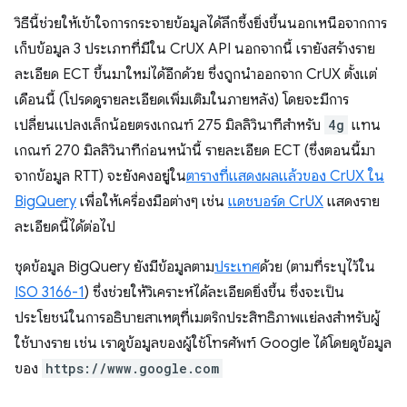
วิธีนี้ช่วยให้เข้าใจการกระจายข้อมูลได้ลึกซึ้งยิ่งขึ้นนอกเหนือจากการ
เก็บข้อมูล 3 ประเภทที่มีใน CrUX API นอกจากนี้ เรายังสร้างราย
ละเอียด ECT ขึ้นมาใหม่ได้อีกด้วย ซึ่งถูกนําออกจาก CrUX ตั้งแต่
เดือนนี้ (โปรดดูรายละเอียดเพิ่มเติมในภายหลัง) โดยจะมีการ
เปลี่ยนแปลงเล็กน้อยตรงเกณฑ์ 275 มิลลิวินาทีสําหรับ
4g
แทน
เกณฑ์ 270 มิลลิวินาทีก่อนหน้านี้ รายละเอียด ECT (ซึ่งตอนนี้มา
จากข้อมูล RTT) จะยังคงอยู่ใน
ตารางที่แสดงผลแล้วของ CrUX ใน
BigQuery
เพื่อให้เครื่องมือต่างๆ เช่น
แดชบอร์ด CrUX
แสดงราย
ละเอียดนี้ได้ต่อไป
ชุดข้อมูล BigQuery ยังมีข้อมูลตาม
ประเทศ
ด้วย (ตามที่ระบุไว้ใน
ISO 3166-1
) ซึ่งช่วยให้วิเคราะห์ได้ละเอียดยิ่งขึ้น ซึ่งจะเป็น
ประโยชน์ในการอธิบายสาเหตุที่เมตริกประสิทธิภาพแย่ลงสําหรับผู้
ใช้บางราย เช่น เราดูข้อมูลของผู้ใช้โทรศัพท์ Google ได้โดยดูข้อมูล
ของ
https://www.google.com