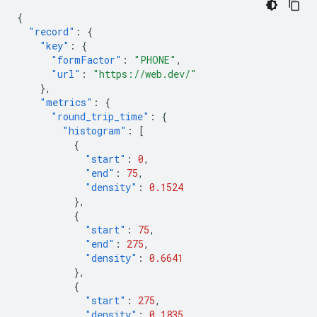
{
"record"
:
{
"key"
:
{
"formFactor"
:
"PHONE"
,
"url"
:
"https://web.dev/"
},
"metrics"
:
{
"round_trip_time"
:
{
"histogram"
:
[
{
"start"
:
0
,
"end"
:
75
,
"density"
:
0.1524
},
{
"start"
:
75
,
"end"
:
275
,
"density"
:
0.6641
},
{
"start"
:
275
,
"density"
:
0.1835