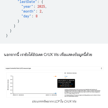
"lastDate"
:
{
"year"
:
2025
,
"month"
:
2
,
"day"
:
8
}
}
}
}
นอกจากนี้ เรายังได้อัปเดต CrUX Vis เพื่อแสดงข้อมูลนี้ด้วย
ประเภททรัพยากร LCP ใน CrUX Vis