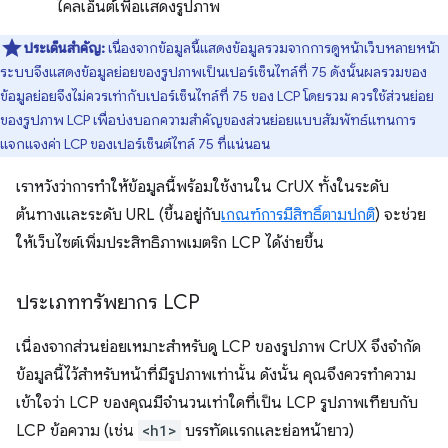
ไคลเอ็นต์เพื่อแสดงรูปภาพ
ประเด็นสำคัญ:
เนื่องจากข้อมูลนี้แสดงข้อมูลรวมจากการดูหน้าเว็บหลายหน้า
ระบบจึงแสดงข้อมูลย่อยของรูปภาพเป็นเปอร์เซ็นไทล์ที่ 75 ดังนั้นผลรวมของ
ข้อมูลย่อยจึงไม่ควรเท่ากับเปอร์เซ็นไทล์ที่ 75 ของ LCP โดยรวม ควรใช้ส่วนย่อย
ของรูปภาพ LCP เพื่อบ่งบอกความสำคัญของส่วนย่อยแบบสัมพัทธ์แทนการ
แจกแจงค่า LCP ของเปอร์เซ็นต์ไทล์ 75 ที่แน่นอน
เราหวังว่าการทำให้ข้อมูลนี้พร้อมใช้งานใน CrUX ทั้งในระดับ
ต้นทางและระดับ URL (ขึ้นอยู่กับ
เกณฑ์การมีสิทธิ์ตามปกติ
) จะช่วย
ให้เว็บไซต์เพิ่มประสิทธิภาพเมตริก LCP ได้ง่ายขึ้น
ประเภททรัพยากร LCP
เนื่องจากส่วนย่อยเหมาะสําหรับดู LCP ของรูปภาพ CrUX จึงจํากัด
ข้อมูลนี้ไว้สําหรับหน้าที่มีรูปภาพเท่านั้น ดังนั้น คุณจึงควรทำความ
เข้าใจว่า LCP ของคุณมีจำนวนเท่าใดที่เป็น LCP รูปภาพเทียบกับ
LCP ข้อความ (เช่น
<h1>
บรรทัดแรกและย่อหน้ายาว)