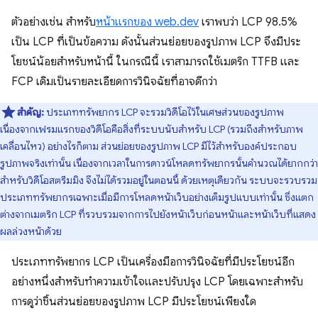
ตัวอย่างเช่น สําหรับ
หน้าแรกของ web.dev
เราพบว่า LCP 98.5%
เป็น LCP ที่เป็นข้อความ ดังนั้นส่วนย่อยของรูปภาพ LCP จึงมีประ
โยชน์น้อยสําหรับหน้านี้ ในกรณีนี้ เราสามารถใช้เมตริก TTFB และ
FCP เดิมเป็นรายละเอียดการวินิจฉัยที่อาจดีกว่า
สำคัญ:
ประเภททรัพยากร LCP จะรวมวิดีโอไว้ในเศษส่วนของรูปภาพ
เนื่องจากเฟรมแรกของวิดีโอคือสิ่งที่ระบบนับสำหรับ LCP (รวมถึงสำหรับภาพ
เคลื่อนไหว) อย่างไรก็ตาม ส่วนย่อยของรูปภาพ LCP มีไว้สำหรับองค์ประกอบ
รูปภาพจริงเท่านั้น เนื่องจากเวลาในการดาวน์โหลดทรัพยากรนั้นคํานวณได้ยากกว่า
สําหรับวิดีโอสตรีมมิง จึงไม่ได้รวมอยู่ในตอนนี้ ด้วยเหตุเดียวกัน ระบบจะรวบรวม
ประเภททรัพยากรเฉพาะเมื่อมีการโหลดหน้าเว็บอย่างเต็มรูปแบบเท่านั้น ซึ่งแตก
ต่างจากเมตริก LCP ที่รวบรวมจากการไปยังหน้าเว็บก่อนหน้าและหน้าเว็บที่แสดง
ผลล่วงหน้าด้วย
ประเภททรัพยากร LCP เป็นเครื่องมือการวินิจฉัยที่มีประโยชน์อีก
อย่างหนึ่งสําหรับทําความเข้าใจและปรับปรุง LCP โดยเฉพาะสําหรับ
การดูว่าชิ้นส่วนย่อยของรูปภาพ LCP มีประโยชน์เพียงใด