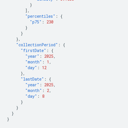
}
],
"percentiles"
:
{
"p75"
:
230
}
}
},
"collectionPeriod"
:
{
"firstDate"
:
{
"year"
:
2025
,
"month"
:
1
,
"day"
:
12
},
"lastDate"
:
{
"year"
:
2025
,
"month"
:
2
,
"day"
:
8
}
}
}
}