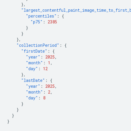
},
"largest_contentful_paint_image_time_to_first_
"percentiles"
:
{
"p75"
:
2385
}
}
},
"collectionPeriod"
:
{
"firstDate"
:
{
"year"
:
2025
,
"month"
:
1
,
"day"
:
12
},
"lastDate"
:
{
"year"
:
2025
,
"month"
:
2
,
"day"
:
8
}
}
}
}