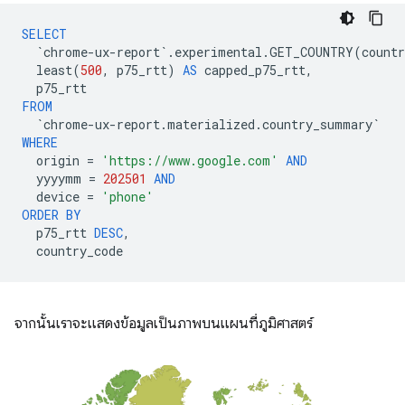
SELECT
`
chrome
-
ux
-
report
`
.
experimental
.
GET_COUNTRY
(
countr
least
(
500
,
p75_rtt
)
AS
capped_p75_rtt
,
p75_rtt
FROM
`
chrome
-
ux
-
report
.
materialized
.
country_summary
`
WHERE
origin
=
'https://www.google.com'
AND
yyyymm
=
202501
AND
device
=
'phone'
ORDER
BY
p75_rtt
DESC
,
country_code
จากนั้นเราจะแสดงข้อมูลเป็นภาพบนแผนที่ภูมิศาสตร์