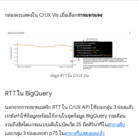
กล่องจะแสดงใน CrUX Vis เมื่อเลือก
การแจกแจง
ข้อมูล RTT ใน CrUX Vis.
RTT ใน Big
Query
นอกจากการขยายเมตริก RTT ใน CrUX API ให้รวมกลุ่ม 3 ช่องแล้ว
เรายังทำให้ข้อมูลพร้อมใช้งานในชุดข้อมูล BigQuery รายเดือน
รวมถึงฮิสโตแกรมแบบเต็มในบัคเก็ต 25 มิลลิวินาทีใน
ตารางดิบ
และกลุ่ม 3 ช่องและค่า p75 ใน
ตารางที่แสดงผลแล้ว