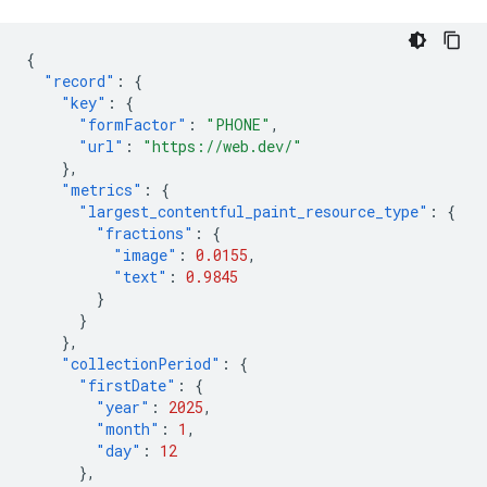
{
"record"
:
{
"key"
:
{
"formFactor"
:
"PHONE"
,
"url"
:
"https://web.dev/"
},
"metrics"
:
{
"largest_contentful_paint_resource_type"
:
{
"fractions"
:
{
"image"
:
0.0155
,
"text"
:
0.9845
}
}
},
"collectionPeriod"
:
{
"firstDate"
:
{
"year"
:
2025
,
"month"
:
1
,
"day"
:
12
},