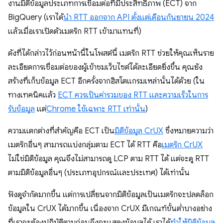
งานมิติข้อมูลประเภทการเชื่อมต่อที่มีประสิทธิภาพ (ECT) จาก
BigQuery (เราได้
นํา RTT ออกจาก API ตั้งแต่เดือนกันยายน 2024
แล้วเมื่อเราเปิดตัวเมตริก RTT เข้ามาแทนที่)
ดังที่ได้กล่าวไว้ก่อนหน้านี้ในโพสต์นี้ เมตริก RTT ช่วยให้คุณเห็นราย
ละเอียดการเชื่อมต่อของผู้เข้าชมเว็บไซต์ได้ละเอียดยิ่งขึ้น คุณยัง
สร้างที่เก็บข้อมูล ECT อีกครั้งจากฮิสโตแกรมเหล่านั้นได้ด้วย (ใน
ทางเทคนิคแล้ว
ECT ควรเป็นค่ารวมของ RTT และความเร็วในการ
รับข้อมูล
แต่
Chrome ใช้เฉพาะ RTT เท่านั้น
)
ความแตกต่างที่สําคัญคือ ECT เป็น
มิติข้อมูล CrUX
ซึ่งหมายความว่า
เมตริกอื่นๆ สามารถแบ่งกลุ่มตาม ECT ได้ RTT คือ
เมตริก CrUX
ไม่ใช่มิติข้อมูล คุณจึงไม่สามารถดู LCP ตาม RTT ได้ แต่จะดู RTT
ตามมิติข้อมูลอื่นๆ (ประเภทอุปกรณ์และประเทศ) ได้เท่านั้น
ฟังดูจํากัดมากขึ้น แต่การเปลี่ยนจากมิติข้อมูลเป็นเมตริกจะปลดล็อก
ข้อมูลใน CrUX ได้มากขึ้น เนื่องจาก CrUX มีเกณฑ์ขั้นต่ำบางอย่าง
ที่เราจะต้องปฏิบัติตามก่อนจึงจะแสดงข้อมูลได้ เราได้
ทำให้มิติข้อมูล