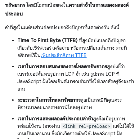
ทรัพยากร
โดยมีโอกาสน้อยลงใน
ความล่าช้าในการแสดงผลองค์
ประกอบ
ค่าที่สูงในแต่ละส่วนย่อยบ่งบอกถึงปัญหาที่แตกต่างกัน ดังนี้
Time To First Byte (TTFB)
ที่สูงมักบ่งบอกถึงปัญหา
เกี่ยวกับเซิร์ฟเวอร์ เครือข่าย หรือการเปลี่ยนเส้นทาง ตามที่
อธิบายไว้ใน
เพิ่มประสิทธิภาพ TTFB
เวลาในการตอบสนองของการโหลดทรัพยากร
สูงบ่งชี้ว่า
เบราว์เซอร์ค้นพบรูปภาพ LCP ช้า เช่น รูปภาพ LCP ที่
JavaScript ฝั่งไคลเอ็นต์แทรกเข้ามาซึ่งใช้เวลาสักครู่จึงจะทํา
งาน
ระยะเวลาในการโหลดทรัพยากร
สูงเป็นกรณีที่คุณควร
พิจารณาลดขนาดการดาวน์โหลดรูปภาพ
เวลาในการแสดงผลองค์ประกอบล่าช้า
สูงคือเมื่อรูปภาพ
พร้อมใช้งาน (อาจผ่าน
<link rel=preload>
แต่ไม่ได้ใช้
งานเป็นเวลานาน ซึ่งมักเกิดจากต้องใช้ JavaScript ฝั่ง