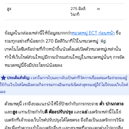
สูง
275 มิลลิ
∞
วินาที
ข้อมูลในกล่องเหล่านี้ให้ข้อมูลมากกว่า
หมวดหมู่ ECT ก่อนหน้า
ซึ่ง
รวมทุกอย่างที่น้อยกว่า 270 มิลลิวินาทีไว้ในหมวดหมู่
4g
เทคโนโลยีเครือข่ายที่ก้าวหน้าขึ้นนับตั้งแต่เปิดตัวหมวดหมู่เหล่านั้น
ทำให้เว็บไซต์ส่วนใหญ่มีการเข้าชมส่วนใหญ่ในหมวดหมู่นั้นๆ การจัด
หมวดหมู่นี้จึงมีประโยชน์น้อยลง
ประเด็นสําคัญ:
เวลาในการไปและกลับเป็นค่าที่วัดการเชื่อมต่อเครือข่ายของผู้
ใช้กับเว็บไซต์โดยอิงตามกิจกรรมทางอินเทอร์เน็ตล่าสุดของผู้ใช้ ไม่ใช่ของเว็บไซต์
เอง
ด้วยเหตุนี้ เราจึงขอแนะนำให้ใช้ป้ายกํากับการกระจาย
ต่ำ
ปานกลาง
และ
สูง
แทนป้ายกํากับ
ดี
ต้องปรับปรุง
และ
แย่
เมตริกเหล่านี้ไม่ใช่
เมตริกที่เจ้าของเว็บไซต์ปรับปรุงได้โดยตรง จึงถือเป็นเมตริกการวินิจ
ฉัยเพื่อทําความเข้าใจเมตริกอื่นๆ และสาเหตุที่อาจแตกต่างไปจากสิ่ง