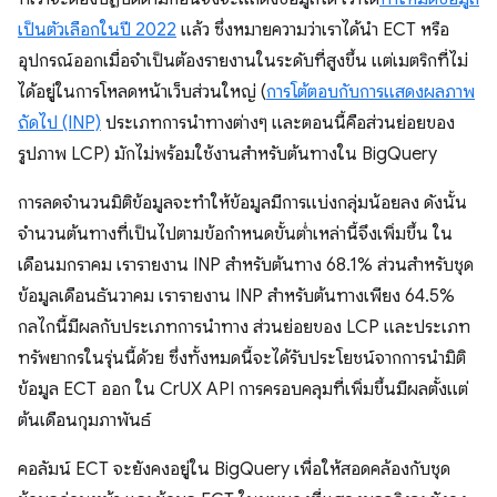
เป็นตัวเลือกในปี 2022
แล้ว ซึ่งหมายความว่าเราได้นํา ECT หรือ
อุปกรณ์ออกเมื่อจําเป็นต้องรายงานในระดับที่สูงขึ้น แต่เมตริกที่ไม่
ได้อยู่ในการโหลดหน้าเว็บส่วนใหญ่ (
การโต้ตอบกับการแสดงผลภาพ
ถัดไป (INP)
ประเภทการนําทางต่างๆ และตอนนี้คือส่วนย่อยของ
รูปภาพ LCP) มักไม่พร้อมใช้งานสําหรับต้นทางใน BigQuery
การลดจํานวนมิติข้อมูลจะทําให้ข้อมูลมีการแบ่งกลุ่มน้อยลง ดังนั้น
จํานวนต้นทางที่เป็นไปตามข้อกําหนดขั้นต่ำเหล่านี้จึงเพิ่มขึ้น ใน
เดือนมกราคม เรารายงาน INP สำหรับต้นทาง 68.1% ส่วนสำหรับชุด
ข้อมูลเดือนธันวาคม เรารายงาน INP สำหรับต้นทางเพียง 64.5%
กลไกนี้มีผลกับประเภทการนําทาง ส่วนย่อยของ LCP และประเภท
ทรัพยากรในรุ่นนี้ด้วย ซึ่งทั้งหมดนี้จะได้รับประโยชน์จากการนํามิติ
ข้อมูล ECT ออก ใน CrUX API การครอบคลุมที่เพิ่มขึ้นมีผลตั้งแต่
ต้นเดือนกุมภาพันธ์
คอลัมน์ ECT จะยังคงอยู่ใน BigQuery เพื่อให้สอดคล้องกับชุด