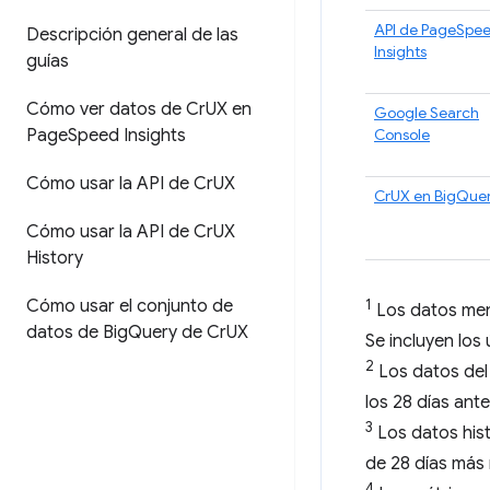
API de PageSpe
Descripción general de las
Insights
guías
Cómo ver datos de Cr
UX en
Google Search
Page
Speed Insights
Console
Cómo usar la API de Cr
UX
CrUX en BigQue
Cómo usar la API de Cr
UX
History
1
Cómo usar el conjunto de
Los datos men
datos de Big
Query de Cr
UX
Se incluyen los
2
Los datos del 
los 28 días ante
3
Los datos hist
de 28 días más 
4