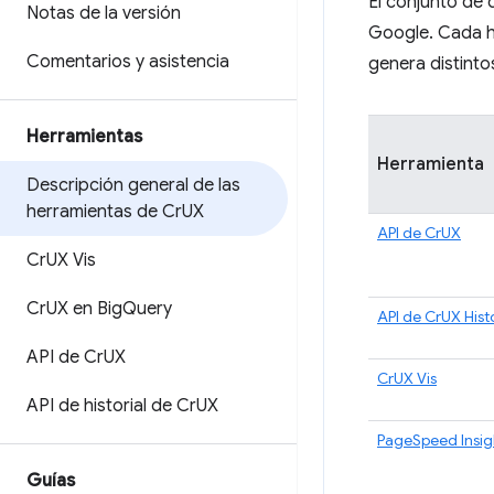
El conjunto de 
Notas de la versión
Google. Cada h
Comentarios y asistencia
genera distinto
Herramientas
Herramienta
Descripción general de las
herramientas de Cr
UX
API de CrUX
Cr
UX Vis
Cr
UX en Big
Query
API de CrUX Hist
API de Cr
UX
CrUX Vis
API de historial de Cr
UX
PageSpeed Insig
Guías