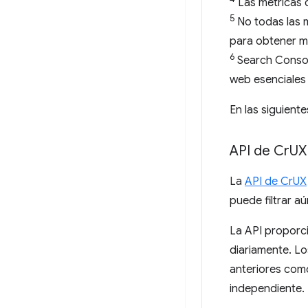
Las métricas d
5
No todas las m
para obtener má
6
Search Conso
web esenciales
En las siguien
API de Cr
UX
La
API de CrUX
puede filtrar a
La API proporc
diariamente. Lo
anteriores como
independiente.