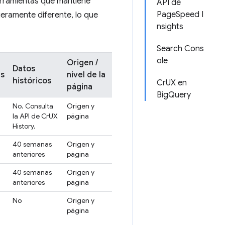
erramientas que mantiene
API de
PageSpeed I
eramente diferente, lo que
nsights
Search Cons
ole
Origen /
Datos
es
nivel de la
históricos
CrUX en
página
BigQuery
No. Consulta
Origen y
la API de CrUX
página
History.
40 semanas
Origen y
anteriores
página
40 semanas
Origen y
anteriores
página
No
Origen y
página