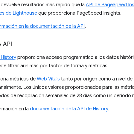
 devuelve resultados más rápido que la
API de PageSpeed Ins
les de Lighthouse
que proporciona PageSpeed Insights.
rmación en la documentación de la API
.
y API
 History
proporciona acceso programático a los datos histór
ede filtrar aún más por factor de forma y métricas.
iona métricas de
Web Vitals
tanto por origen como a nivel de l
nalmente. Los únicos valores proporcionados para las métrica
odos de recopilación semanales de 28 días como un período m
rmación en la
documentación de la API de History
.