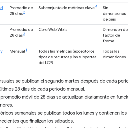
4
ed
Promedio de
Subconjunto de métricas clave
Sin
2
28 días
dimensiones
de país
Promedio de
Core Web Vitals
Dimensión de
2
28 días
factor de
forma
1
ry
Mensual
Todas las métricas (excepto los
Todas las
tipos de recursos y las subpartes
dimensiones
del LCP)
suales se publican el segundo martes después de cada perío
 últimos 28 días de cada período mensual.
promedio móvil de 28 días se actualizan diariamente en func
riores.
óricos semanales se publican todos los lunes y contienen los
recientes que finalizan los sábados.