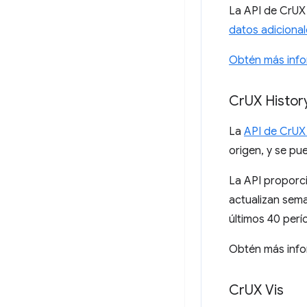
La API de CrUX
datos adiciona
Obtén más info
Cr
UX Histor
La
API de CrUX
origen, y se pu
La API proporc
actualizan sema
últimos 40 perí
Obtén más info
Cr
UX Vis