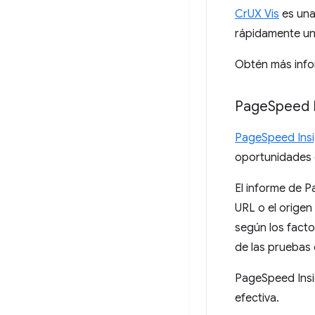
CrUX Vis
es una 
rápidamente una
Obtén más info
Page
Speed 
PageSpeed Insi
oportunidades 
El informe de P
URL o el orige
según los facto
de las pruebas 
PageSpeed Insig
efectiva.