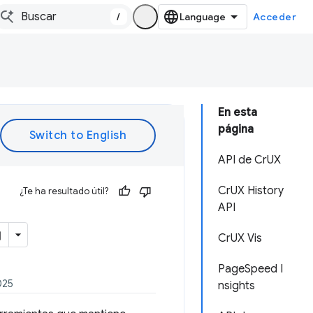
/
Acceder
En esta
página
API de CrUX
CrUX History
¿Te ha resultado útil?
API
CrUX Vis
PageSpeed I
025
nsights