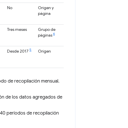
No
Origen y
página
Tres meses
Grupo de
6
páginas
5
Desde 2017
Origen
do de recopilación mensual.
ión de los datos agregados de
 40 períodos de recopilación