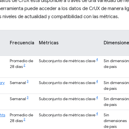
datos de CrUX está disponible a través de una variedad de h
erramienta puede acceder a los datos de CrUX de manera lig
s niveles de actualidad y compatibilidad con las métricas.
Frecuencia
Métricas
Dimension
4
Promedio de
Subconjunto de métricas clave
Sin dimensión
2
28 días
de país
3
4
ory
Semanal
Subconjunto de métricas clave
Sin dimensión
de país
3
4
Semanal
Subconjunto de métricas clave
Sin dimensión
de país
4
hts
Promedio de
Subconjunto de métricas clave
Sin
2
28 días
dimensiones
de país