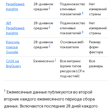
PageSpeed ​​
28-дневное
Подмножество
Нет
2
Insights
среднее
ключевых
измерений
4
показателей
страны
API
28-дневное
Подмножество
Нет
2
PageSpeed ​​
среднее
ключевых
измерений
4
Insights
показателей
страны
Консоль
28-дневное
Основные веб-
Размер
2
поиска
среднее
показатели
форм-
Google
фактора
1
CrUX на
Ежемесячно
Все метрики
Все
BigQuery
(кроме типов
размеры
ресурсов LCP и
подчастей)
1
Ежемесячные данные публикуются во второй
вторник каждого ежемесячного периода сбора
данных. Включаются последние 28 дней каждого