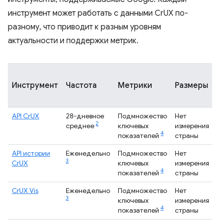
инструмент может работать с данными CrUX по-
разному, что приводит к разным уровням
актуальности и поддержки метрик.
Инструмент
Частота
Метрики
Размеры
API CrUX
28-дневное
Подмножество
Нет
2
среднее
ключевых
измерения
4
показателей
страны
API истории
Еженедельно
Подмножество
Нет
3
CrUX
ключевых
измерения
4
показателей
страны
CrUX Vis
Еженедельно
Подмножество
Нет
3
ключевых
измерения
4
показателей
страны