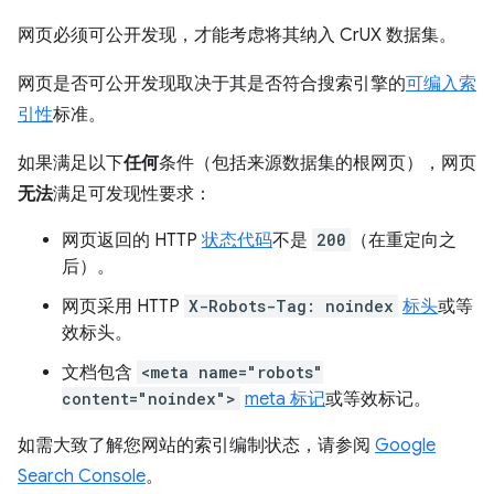
网页必须可公开发现，才能考虑将其纳入 CrUX 数据集。
网页是否可公开发现取决于其是否符合搜索引擎的
可编入索
引性
标准。
如果满足以下
任何
条件（包括来源数据集的根网页），网页
无法
满足可发现性要求：
网页返回的 HTTP
状态代码
不是
200
（在重定向之
后）。
网页采用 HTTP
X-Robots-Tag: noindex
标头
或等
效标头。
文档包含
<meta name="robots"
content="noindex">
meta 标记
或等效标记。
如需大致了解您网站的索引编制状态，请参阅
Google
Search Console
。