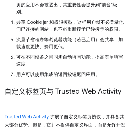
页的应用不会被逐出，其重要性会提升到“前台”级
别。
共享 Cookie jar 和权限模型，这样用户就不必登录他
们已连接的网站，也不必重新授予已经授予的权限。
流量节省程序等浏览器功能（若已启用）会共享，加
载速度更快、费用更低。
可在不同设备之间同步自动填写功能，提高表单填写
速度。
用户可以使用集成的返回按钮返回应用。
自定义标签页与 Trusted Web Activity
Trusted Web Activity
扩展了自定义标签页协议，并具备其
大部分优势。但是，它并不提供自定义界面，而是允许开发