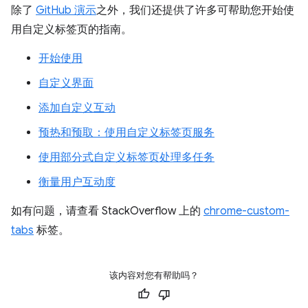
除了
GitHub 演示
之外，我们还提供了许多可帮助您开始使
用自定义标签页的指南。
开始使用
自定义界面
添加自定义互动
预热和预取：使用自定义标签页服务
使用部分式自定义标签页处理多任务
衡量用户互动度
如有问题，请查看 StackOverflow 上的
chrome-custom-
tabs
标签。
该内容对您有帮助吗？