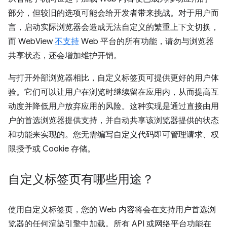
部分，但较旧的选项可能会给开发者带来挑战。对于用户而
言，启动实际浏览器会造成无法自定义的繁重上下文切换，
而 WebView
不支持
Web 平台的所有功能，请勿与浏览器
共享状态，还会增加维护开销。
与打开外部浏览器相比，自定义标签页可提供更好的用户体
验。它们可以让用户在浏览时继续留在应用内，从而提高互
动度并降低用户放弃应用的风险。这种实现是通过直接由用
户的首选浏览器提供支持，并自动共享该浏览器提供的状态
和功能来实现的。您无需编写自定义代码即可管理请求、权
限授予或 Cookie 存储。
自定义标签页有哪些用途？
使用自定义标签页，您的 Web 内容将会在支持用户首选浏
览器的任何渲染引擎中加载。所有 API 或网络平台功能在