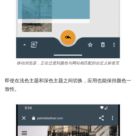
移动浏览器，正在过渡到颜色与网站相匹配的自定义标签页
即使在浅色主题和深色主题之间切换，应用也能保持颜色一
致性。