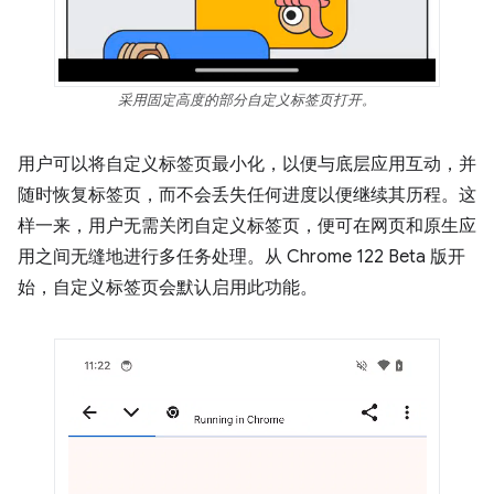
采用固定高度的部分自定义标签页打开。
用户可以将自定义标签页最小化，以便与底层应用互动，并
随时恢复标签页，而不会丢失任何进度以便继续其历程。这
样一来，用户无需关闭自定义标签页，便可在网页和原生应
用之间无缝地进行多任务处理。从 Chrome 122 Beta 版开
始，自定义标签页会默认启用此功能。