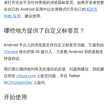
者打开完全不含任何界面的浏览器标签页。如果开发者想要
在自己的 Android 应用中以全屏模式打开自己的
渐进式
Web 应用
，建议使用。
哪些地方提供了自定义标签页？
Android 平台上的浏览器支持自定义标签页功能。它最初由
Chrome
推出的第 45 版引入。大多数 Android 浏览器都支
持该协议。
我们衷心期待收到有关此项目的反馈、问题和建议，因此建
议您在
crbug.com
上提交问题，并在 Twitter
@ChromiumDev
上提问。
开始使用