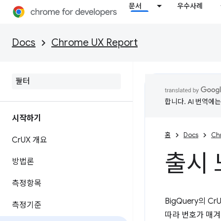
문서
우수사례
Docs
Chrome UX Report
합니다. AI 번역에
시작하기
홈
Docs
Ch
Cr
UX 개요
출시 
방법론
측정항목
BigQuery의 
측정기준
따라 번호가 매겨집