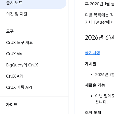
출시 노트
후 2020년 1월
의견 및 지원
다음 목록에는 각
거나 Twitter에
도구
2026년 6
Cr
UX 도구 개요
공지사항
Cr
UX Vis
게시일
Big
Query의 Cr
UX
2026년 7
Cr
UX API
새로운 기능
Cr
UX 기록 API
이번 달에
됩니다.
가이드
주요 통계