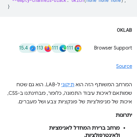
--empty-channels-black
:
oklch
(
none
none
none
);
}
OKLAB
15.4
113
111
111
Browser Support
Source
המרחב המשותף הזה הוא
תיקוני
ל-LAB. הוא גם שטח
שמותאם לאיכות עיבוד התמונה, כלומר, מבחינתנו ב-CSS,
איכות של מניפולציות של פונקציות צבע ושל מעברים.
יתרונות
מרחב ברירת המחדל לאנימציות
ולאינטרפולציות.