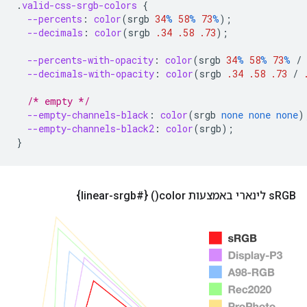
.
valid-css-srgb-colors
{
--percents
:
color
(
srgb
34
%
58
%
73
%
);
--decimals
:
color
(
srgb
.34
.58
.73
);
--percents-with-opacity
:
color
(
srgb
34
%
58
%
73
%
/
--decimals-with-opacity
:
color
(
srgb
.34
.58
.73
/
/* empty */
--empty-channels-black
:
color
(
srgb
none
none
none
)
--empty-channels-black2
:
color
(
srgb
);
}
RGB לינארי באמצעות
s
color(
)‏ {#linear-srgb}