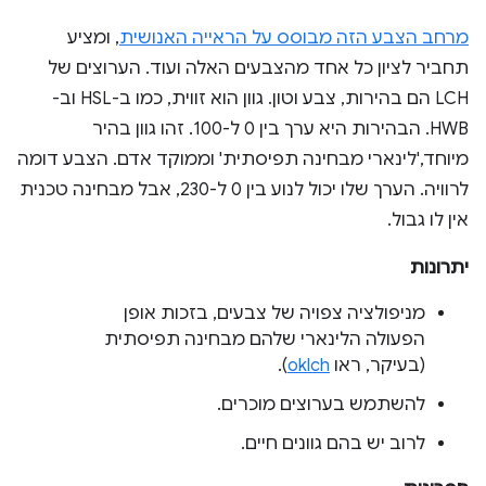
מרחב הצבע הזה מבוסס על הראייה האנושית
, ומציע
תחביר לציון כל אחד מהצבעים האלה ועוד. הערוצים של
LCH הם בהירות, צבע וטון. גוון הוא זווית, כמו ב-HSL וב-
HWB. הבהירות היא ערך בין 0 ל-100. זהו גוון בהיר
מיוחד,'לינארי מבחינה תפיסתית' וממוקד אדם. הצבע דומה
לרוויה. הערך שלו יכול לנוע בין 0 ל-230, אבל מבחינה טכנית
אין לו גבול.
יתרונות
מניפולציה צפויה של צבעים, בזכות אופן
הפעולה הלינארי שלהם מבחינה תפיסתית
(בעיקר, ראו
oklch
).
להשתמש בערוצים מוכרים.
לרוב יש בהם גוונים חיים.