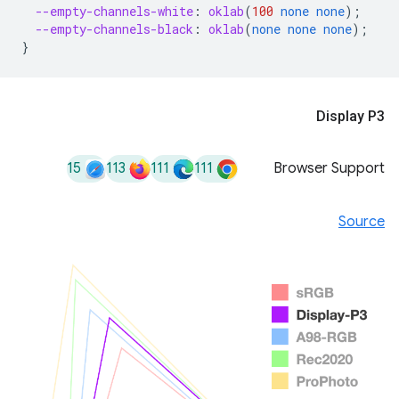
--empty-channels-white
:
oklab
(
100
none
none
);
--empty-channels-black
:
oklab
(
none
none
none
);
}
Display P3
15
113
111
111
Browser Support
Source