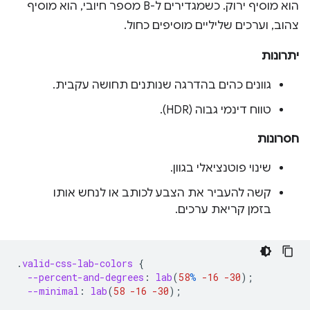
הוא מוסיף ירוק. כשמגדירים ל-B מספר חיובי, הוא מוסיף
צהוב, וערכים שליליים מוסיפים כחול.
יתרונות
גוונים כהים בהדרגה שנותנים תחושה עקבית.
טווח דינמי גבוה (HDR).
חסרונות
שינוי פוטנציאלי בגוון.
קשה להעביר את הצבע לכותב או לנחש אותו
בזמן קריאת ערכים.
.
valid-css-lab-colors
{
--percent-and-degrees
:
lab
(
58
%
-16
-30
);
--minimal
:
lab
(
58
-16
-30
);