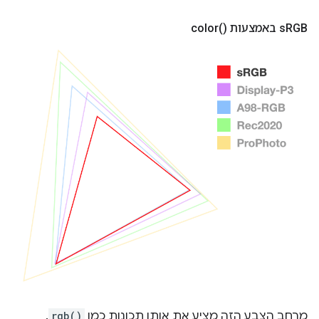
RGB באמצעות
s
)‎
color(
מרחב הצבע הזה מציע את אותן תכונות כמו
rgb()
.