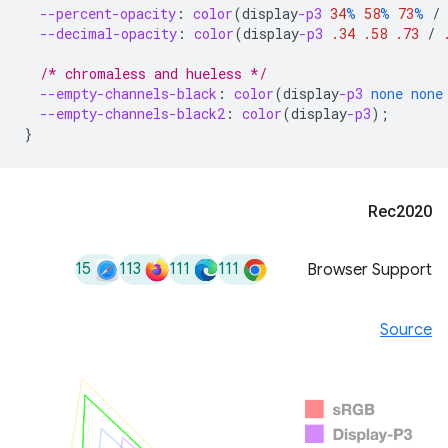
--percent-opacity
:
color
(
display
-p3
34
%
58
%
73
%
/
--decimal-opacity
:
color
(
display
-p3
.34
.58
.73
/
/* chromaless and hueless */
--empty-channels-black
:
color
(
display
-p3
none
none
--empty-channels-black2
:
color
(
display
-p3
);
}
Rec2020
15
113
111
111
Browser Support
Source