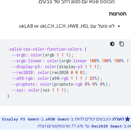
מבוסס RGB עם מגוון רחב של צבעים.
חסרונות
לא פועל עם HSL,‏ HWB,‏ LCH,‏ okLCH או okLAB
.
valid-css-color-function-colors
{
--srgb
:
color
(
srgb
1
1
1
);
--srgb-linear
:
color
(
srgb
-linear
100
%
100
%
100
%
/
--display-p3
:
color
(
display
-p3
1
1
1
);
--rec2020
:
color
(
rec2020
0
0
0
);
--a98-rgb
:
color
(
a98
-rgb
1
1
1
/
25
%
);
--prophoto
:
color
(
prophoto
-rgb
0
%
0
%
0
%
);
--xyz
:
color
(
xyz
1
1
1
);
}
הערה:
הצבעים יכולים להיות ב-
, ב-
Display P3 Gamut
sRGB Gamut
או ב-
. עד 77.6% מהספקטרום הגלוי.
Rec2020 Gamut