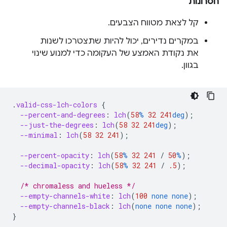
חסרונות
קל לצאת מטווח הצבעים.
במקרים נדירים, יכול להיות שתצטרכו לשנות
את נקודת האמצע של העקומה כדי למנוע שינוי
בגוון.
.
valid-css-lch-colors
{
--percent-and-degrees
:
lch
(
58
%
32
241
deg
);
--just-the-degrees
:
lch
(
58
32
241
deg
);
--minimal
:
lch
(
58
32
241
);
--percent-opacity
:
lch
(
58
%
32
241
/
50
%
);
--decimal-opacity
:
lch
(
58
%
32
241
/
.5
);
/* chromaless and hueless */
--empty-channels-white
:
lch
(
100
none
none
);
--empty-channels-black
:
lch
(
none
none
none
);
}