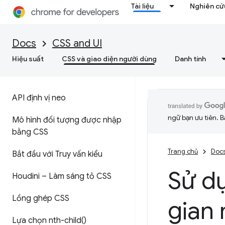
Tài liệu
Nghiên cứu
Docs
CSS and UI
Hiệu suất
CSS và giao diện người dùng
Danh tính
API định vị neo
ngữ bạn ưu tiên. B
Mô hình đối tượng được nhập
bằng CSS
Trang chủ
Doc
Bắt đầu với Truy vấn kiểu
Sử d
Houdini – Làm sáng tỏ CSS
Lồng ghép CSS
gian
Lựa chọn
nth-child(
)