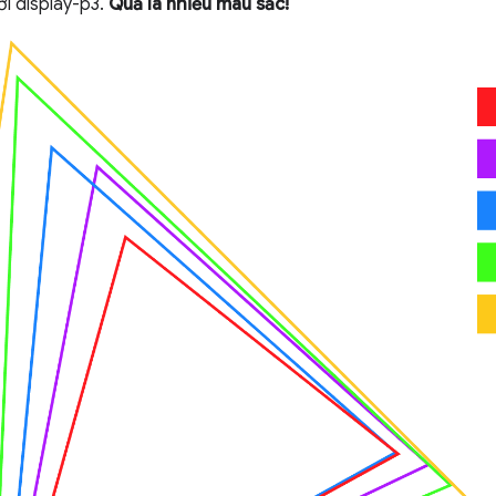
i display-p3.
Quả là nhiều màu sắc!