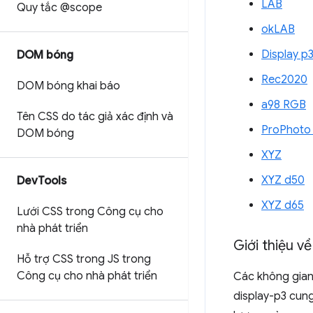
LAB
Quy tắc @scope
okLAB
Display p
DOM bóng
Rec2020
DOM bóng khai báo
a98 RGB
Tên CSS do tác giả xác định và
ProPhoto
DOM bóng
XYZ
XYZ d50
Dev
Tools
XYZ d65
Lưới CSS trong Công cụ cho
nhà phát triển
Giới thiệu 
Hỗ trợ CSS trong JS trong
Công cụ cho nhà phát triển
Các không gian
display-p3 cun