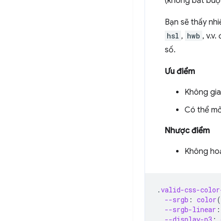
(không bắt buộ
Bạn sẽ thấy nh
hsl
,
hwb
, v.v
số.
Ưu điểm
Không gia
Có thể mở
Nhược điểm
Không ho
.
valid-css-color
--srgb
:
color
(
--srgb-linear
:
--display-p3
: