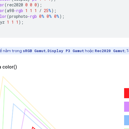
or
(
rec2020
0
0
0
);
or
(
a98
-rgb
1
1
1
/
25
%
);
lor
(
prophoto
-rgb
0
%
0
%
0
%
);
yz
1
1
1
);
hể nằm trong
,
hoặc
; 
sRGB Gamut
Display P3 Gamut
Rec2020 Gamut
a
color(
)