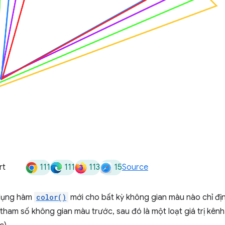
111
111
113
15
rt
Source
 dụng hàm
color()
mới cho bất kỳ không gian màu nào chỉ đị
 tham số không gian màu trước, sau đó là một loạt giá trị kê