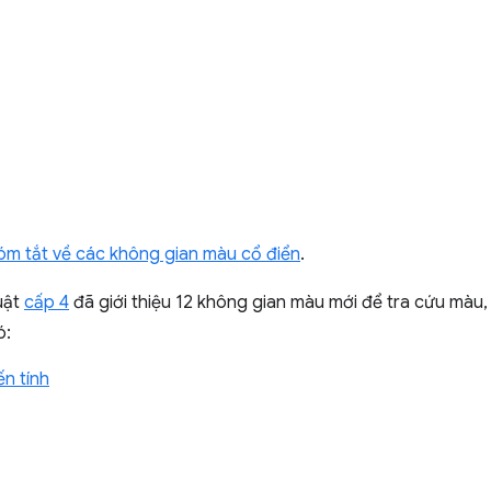
tóm tắt về các không gian màu cổ điển
.
uật
cấp 4
đã giới thiệu 12 không gian màu mới để tra cứu màu
ó:
n tính