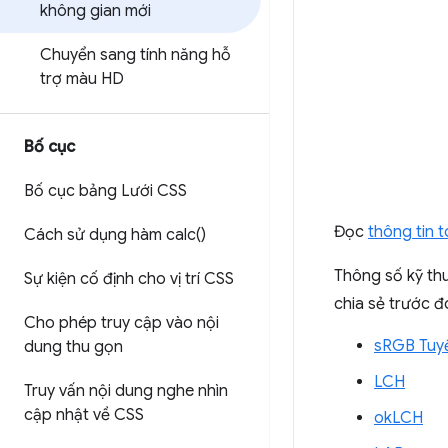
không gian mới
Chuyển sang tính năng hỗ
trợ màu HD
Bố cục
Bố cục bảng Lưới CSS
Đọc
thông tin 
Cách sử dụng hàm
calc(
)
Thông số kỹ th
Sự kiện cố định cho vị trí CSS
chia sẻ trước đ
Cho phép truy cập vào nội
sRGB Tuyế
dung thu gọn
LCH
Truy vấn nội dung nghe nhìn
cập nhật về CSS
okLCH