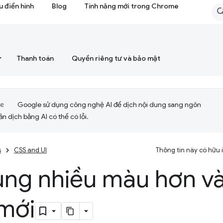
 điển hình
Blog
Tính năng mới trong Chrome
Thanh toán
Quyền riêng tư và bảo mật
Google sử dụng công nghệ AI để dịch nội dung sang ngôn
ản dịch bằng AI có thể có lỗi.
s
CSS and UI
Thông tin này có hữu
ụng nhiều màu hơn v
 mới