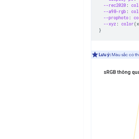
--rec2020
:
col
--a98-rgb
:
col
--prophoto
:
co
--xyz
:
color
(
x
}
Lưu ý:
Màu sắc có t
s
RGB thông qu