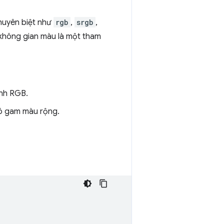
huyên biệt như
rgb
,
srgb
,
ó không gian màu là một tham
ênh RGB.
có gam màu rộng.