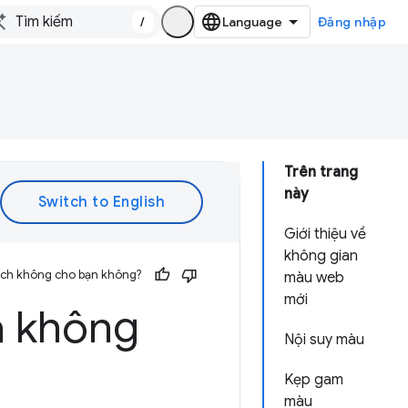
/
Đăng nhập
Trên trang
này
Giới thiệu về
không gian
 ích không cho bạn không?
màu web
mới
à không
Nội suy màu
Kẹp gam
màu