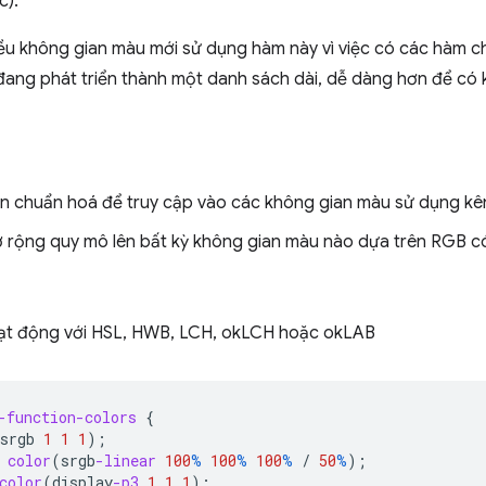
c).
iều không gian màu mới sử dụng hàm này vì việc có các hàm c
. đang phát triển thành một danh sách dài, dễ dàng hơn để c
n chuẩn hoá để truy cập vào các không gian màu sử dụng k
 rộng quy mô lên bất kỳ không gian màu nào dựa trên RGB 
ạt động với HSL, HWB, LCH, okLCH hoặc okLAB
-function-colors
{
srgb
1
1
1
);
color
(
srgb
-linear
100
%
100
%
100
%
/
50
%
);
color
(
display
-p3
1
1
1
);